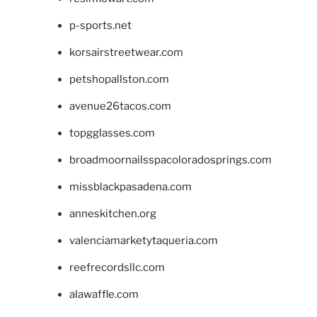
p-sports.net
korsairstreetwear.com
petshopallston.com
avenue26tacos.com
topgglasses.com
broadmoornailsspacoloradosprings.com
missblackpasadena.com
anneskitchen.org
valenciamarketytaqueria.com
reefrecordsllc.com
alawaffle.com