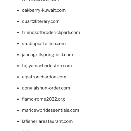
oakberry-kuwait.com
quartzliterary.com
friendsofbroderickpark.com
studiopiattellina.com
jannagrillspringfield.com
fujiyamacharleston.com
elpatronchardon.com
donglaishun-order.com
fiamc-rome2022.org
mariceworldessentials.com
lafisheriarestaurant.com