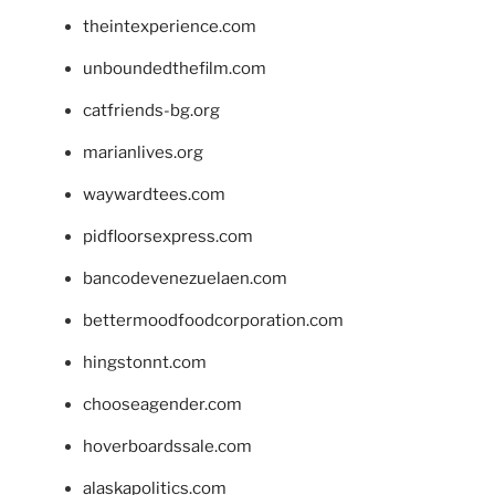
theintexperience.com
unboundedthefilm.com
catfriends-bg.org
marianlives.org
waywardtees.com
pidfloorsexpress.com
bancodevenezuelaen.com
bettermoodfoodcorporation.com
hingstonnt.com
chooseagender.com
hoverboardssale.com
alaskapolitics.com