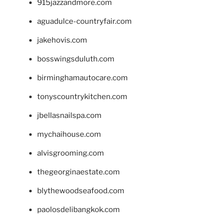
915jazzandmore.com
aguadulce-countryfair.com
jakehovis.com
bosswingsduluth.com
birminghamautocare.com
tonyscountrykitchen.com
jbellasnailspa.com
mychaihouse.com
alvisgrooming.com
thegeorginaestate.com
blythewoodseafood.com
paolosdelibangkok.com