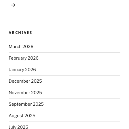
ARCHIVES
March 2026
February 2026
January 2026
December 2025
November 2025
September 2025
August 2025
July 2025