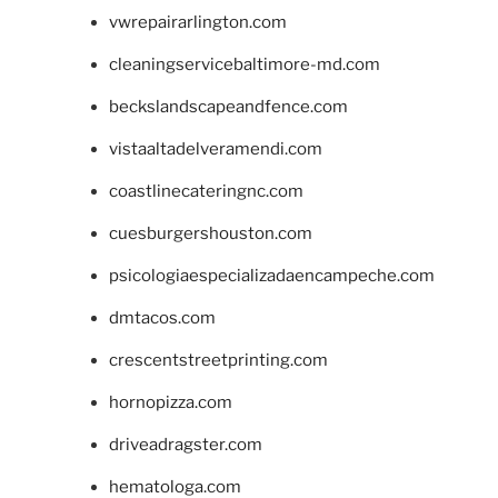
vwrepairarlington.com
cleaningservicebaltimore-md.com
beckslandscapeandfence.com
vistaaltadelveramendi.com
coastlinecateringnc.com
cuesburgershouston.com
psicologiaespecializadaencampeche.com
dmtacos.com
crescentstreetprinting.com
hornopizza.com
driveadragster.com
hematologa.com