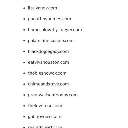
lizaivanov.com
guesttinyhomes.com
home-plow-by-meyer.com
palatelatincuisine.com
blackdoglegacy.com
eatvivahouston.com
thebigshowok.com
chimeandstave.com
greatwallseafoodny.com
theloverose.com
gabriovoice.com
resinflowart.com