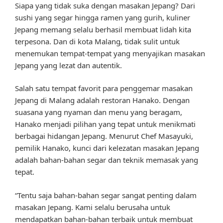
Siapa yang tidak suka dengan masakan Jepang? Dari
sushi yang segar hingga ramen yang gurih, kuliner
Jepang memang selalu berhasil membuat lidah kita
terpesona. Dan di kota Malang, tidak sulit untuk
menemukan tempat-tempat yang menyajikan masakan
Jepang yang lezat dan autentik.
Salah satu tempat favorit para penggemar masakan
Jepang di Malang adalah restoran Hanako. Dengan
suasana yang nyaman dan menu yang beragam,
Hanako menjadi pilihan yang tepat untuk menikmati
berbagai hidangan Jepang. Menurut Chef Masayuki,
pemilik Hanako, kunci dari kelezatan masakan Jepang
adalah bahan-bahan segar dan teknik memasak yang
tepat.
“Tentu saja bahan-bahan segar sangat penting dalam
masakan Jepang. Kami selalu berusaha untuk
mendapatkan bahan-bahan terbaik untuk membuat