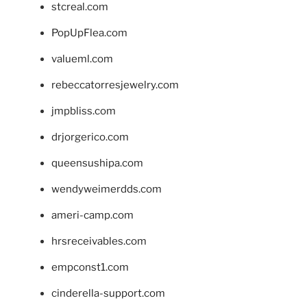
stcreal.com
PopUpFlea.com
valueml.com
rebeccatorresjewelry.com
jmpbliss.com
drjorgerico.com
queensushipa.com
wendyweimerdds.com
ameri-camp.com
hrsreceivables.com
empconst1.com
cinderella-support.com