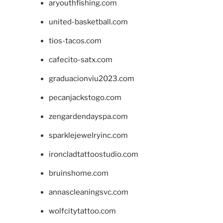
aryouthfishing.com
united-basketball.com
tios-tacos.com
cafecito-satx.com
graduacionviu2023.com
pecanjackstogo.com
zengardendayspa.com
sparklejewelryinc.com
ironcladtattoostudio.com
bruinshome.com
annascleaningsvc.com
wolfcitytattoo.com