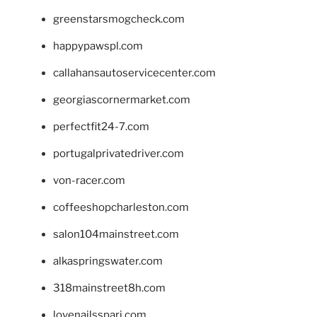
greenstarsmogcheck.com
happypawspl.com
callahansautoservicecenter.com
georgiascornermarket.com
perfectfit24-7.com
portugalprivatedriver.com
von-racer.com
coffeeshopcharleston.com
salon104mainstreet.com
alkaspringswater.com
318mainstreet8h.com
lovenailsspari.com