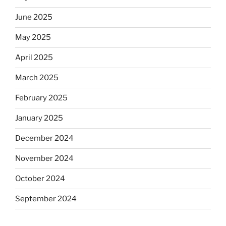
June 2025
May 2025
April 2025
March 2025
February 2025
January 2025
December 2024
November 2024
October 2024
September 2024