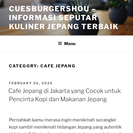
Skip
CUESBURGERSHOU –
to
INFORMASI SEPUTAR
content
KULINER JEPANG TERBAIK
Menu
CATEGORY:
CAFE JEPANG
POSTED
FEBRUARY 26, 2025
ON
Cafe Jepang di Jakarta yang Cocok untuk
Pencinta Kopi dan Makanan Jepang
Pernahkah kamu merasa ingin menikmati secangkir
kopi sambil menikmati hidangan Jepang yang autentik