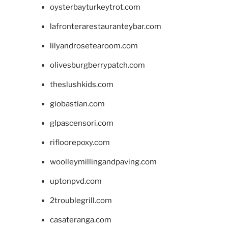
oysterbayturkeytrot.com
lafronterarestauranteybar.com
lilyandrosetearoom.com
olivesburgberrypatch.com
theslushkids.com
giobastian.com
glpascensori.com
rifloorepoxy.com
woolleymillingandpaving.com
uptonpvd.com
2troublegrill.com
casateranga.com