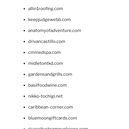
allin1roofing.com
keepjudgewebb.com
anatomyofadventure.com
drivancastillo.com
cmmedspa.com
midletontkd.com
gardensandgrills.com
basilfoodwine.com
nikko-tochigi.net
caribbean-corner.com
bluemoongiftcards.com
rivercitysteampunkexpo.com