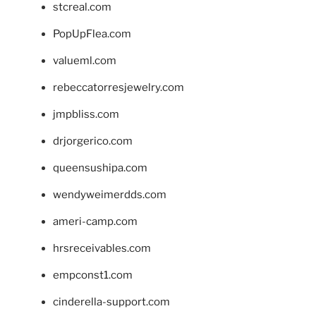
stcreal.com
PopUpFlea.com
valueml.com
rebeccatorresjewelry.com
jmpbliss.com
drjorgerico.com
queensushipa.com
wendyweimerdds.com
ameri-camp.com
hrsreceivables.com
empconst1.com
cinderella-support.com