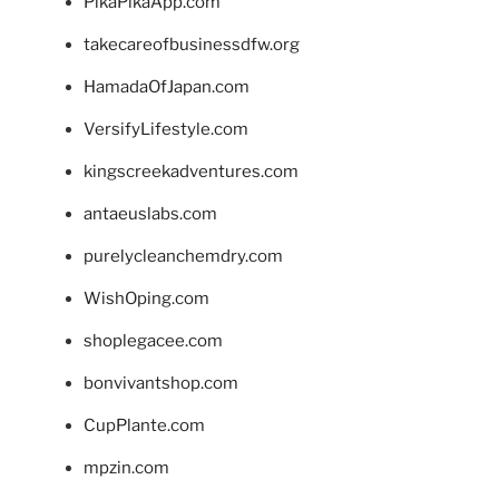
PikaPikaApp.com
takecareofbusinessdfw.org
HamadaOfJapan.com
VersifyLifestyle.com
kingscreekadventures.com
antaeuslabs.com
purelycleanchemdry.com
WishOping.com
shoplegacee.com
bonvivantshop.com
CupPlante.com
mpzin.com