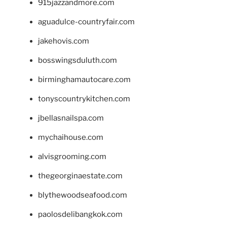
915jazzandmore.com
aguadulce-countryfair.com
jakehovis.com
bosswingsduluth.com
birminghamautocare.com
tonyscountrykitchen.com
jbellasnailspa.com
mychaihouse.com
alvisgrooming.com
thegeorginaestate.com
blythewoodseafood.com
paolosdelibangkok.com