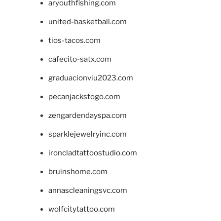
aryouthfishing.com
united-basketball.com
tios-tacos.com
cafecito-satx.com
graduacionviu2023.com
pecanjackstogo.com
zengardendayspa.com
sparklejewelryinc.com
ironcladtattoostudio.com
bruinshome.com
annascleaningsvc.com
wolfcitytattoo.com