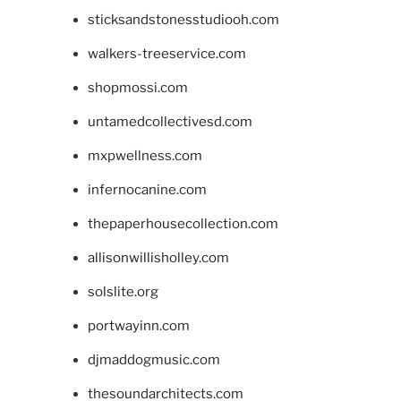
sticksandstonesstudiooh.com
walkers-treeservice.com
shopmossi.com
untamedcollectivesd.com
mxpwellness.com
infernocanine.com
thepaperhousecollection.com
allisonwillisholley.com
solslite.org
portwayinn.com
djmaddogmusic.com
thesoundarchitects.com