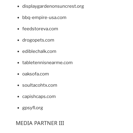
displaygardenonsuncrest.org
bbq-empire-usa.com
feedstoreva.com
drogopets.com
ediblechalk.com
tabletennisnearme.com
oaksofa.com
soultacohtx.com
capishcaps.com
gpsyfl.org
MEDIA PARTNER III