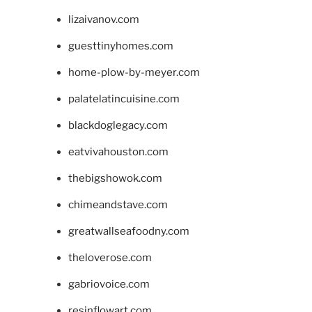
lizaivanov.com
guesttinyhomes.com
home-plow-by-meyer.com
palatelatincuisine.com
blackdoglegacy.com
eatvivahouston.com
thebigshowok.com
chimeandstave.com
greatwallseafoodny.com
theloverose.com
gabriovoice.com
resinflowart.com