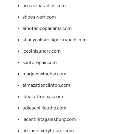
unavozparadios.com
shoes-vert.com
elbotanicopanama.com
shadyoaksrockportrvpark.com
jccoinlaundry.com
kautorepair.com
marjaeswinebar.com
elmazatlanclinton.com
ideacoffeenyc.com
odieschillicothe.com
lacantinitagalesburg.com
pizzadeliverybristol.com