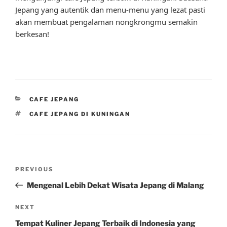
Jepang yang autentik dan menu-menu yang lezat pasti
akan membuat pengalaman nongkrongmu semakin
berkesan!
CATEGORIES
CAFE JEPANG
TAGS
CAFE JEPANG DI KUNINGAN
Post
Previous
PREVIOUS
navigation
Post
Mengenal Lebih Dekat Wisata Jepang di Malang
Next
NEXT
Post
Tempat Kuliner Jepang Terbaik di Indonesia yang