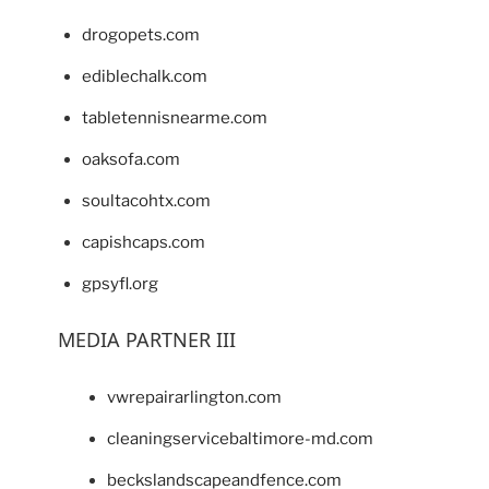
drogopets.com
ediblechalk.com
tabletennisnearme.com
oaksofa.com
soultacohtx.com
capishcaps.com
gpsyfl.org
MEDIA PARTNER III
vwrepairarlington.com
cleaningservicebaltimore-md.com
beckslandscapeandfence.com