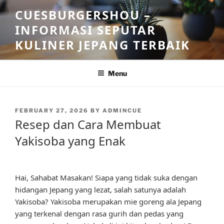
Skip
CUESBURGERSHOU –
to
INFORMASI SEPUTAR
content
KULINER JEPANG TERBAIK
Menu
POSTED
FEBRUARY 27, 2026
BY
ADMINCUE
ON
Resep dan Cara Membuat
Yakisoba yang Enak
Hai, Sahabat Masakan! Siapa yang tidak suka dengan
hidangan Jepang yang lezat, salah satunya adalah
Yakisoba? Yakisoba merupakan mie goreng ala Jepang
yang terkenal dengan rasa gurih dan pedas yang