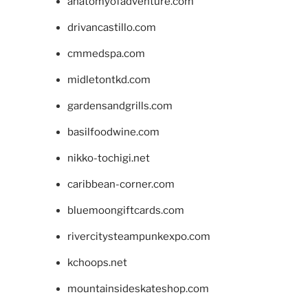
anatomyofadventure.com
drivancastillo.com
cmmedspa.com
midletontkd.com
gardensandgrills.com
basilfoodwine.com
nikko-tochigi.net
caribbean-corner.com
bluemoongiftcards.com
rivercitysteampunkexpo.com
kchoops.net
mountainsideskateshop.com