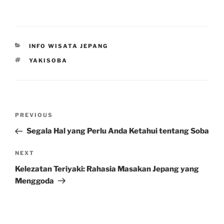
CATEGORIES
INFO WISATA JEPANG
TAGS
YAKISOBA
Post
Previous
PREVIOUS
navigation
Post
Segala Hal yang Perlu Anda Ketahui tentang Soba
Next
NEXT
Post
Kelezatan Teriyaki: Rahasia Masakan Jepang yang
Menggoda