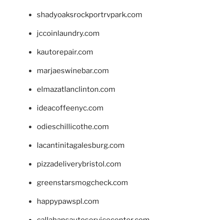
shadyoaksrockportrvpark.com
jccoinlaundry.com
kautorepair.com
marjaeswinebar.com
elmazatlanclinton.com
ideacoffeenyc.com
odieschillicothe.com
lacantinitagalesburg.com
pizzadeliverybristol.com
greenstarsmogcheck.com
happypawspl.com
callahansautoservicecenter.com