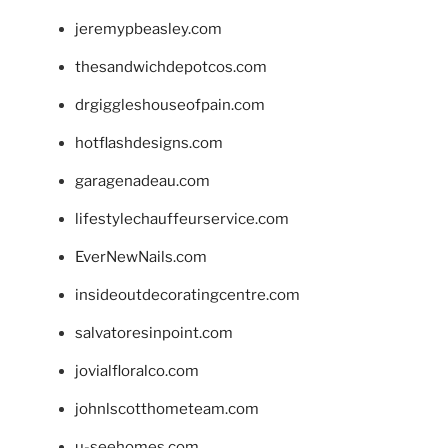
jeremypbeasley.com
thesandwichdepotcos.com
drgiggleshouseofpain.com
hotflashdesigns.com
garagenadeau.com
lifestylechauffeurservice.com
EverNewNails.com
insideoutdecoratingcentre.com
salvatoresinpoint.com
jovialfloralco.com
johnlscotthometeam.com
u-seehomes.com