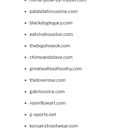
home-plow-by-meyer.com
palatelatincuisine.com
blackdoglegacy.com
eatvivahouston.com
thebigshowok.com
chimeandstave.com
greatwallseafoodny.com
theloverose.com
gabriovoice.com
resinflowart.com
p-sports.net
korsairstreetwear.com