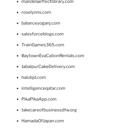
mandelaeffectlibrary.com
roselynns.com
balanceyoganj.com
salesforceblogs.com
TrainGames365.com
BaytownEvaCationRentals.com
JabalpurCakeDelivery.com
halobjd.com
intelligenceqatar.com
PikaPikaApp.com
takecareofbusinessdfw.org
HamadaOfJapan.com