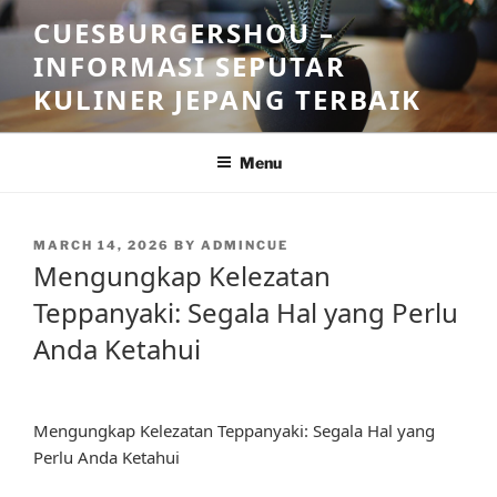
Skip
CUESBURGERSHOU –
to
INFORMASI SEPUTAR
content
KULINER JEPANG TERBAIK
Menu
POSTED
MARCH 14, 2026
BY
ADMINCUE
ON
Mengungkap Kelezatan
Teppanyaki: Segala Hal yang Perlu
Anda Ketahui
Mengungkap Kelezatan Teppanyaki: Segala Hal yang
Perlu Anda Ketahui