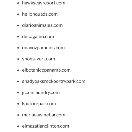
hawkscayresort.com
hellonquads.com
diarioanimales.com
decogaleri.com
unavozparadios.com
shoes-vert.com
elbotanicopanama.com
shadyoaksrockportrvpark.com
jccoinlaundry.com
kautorepair.com
marjaeswinebar.com
elmazatlanclinton.com