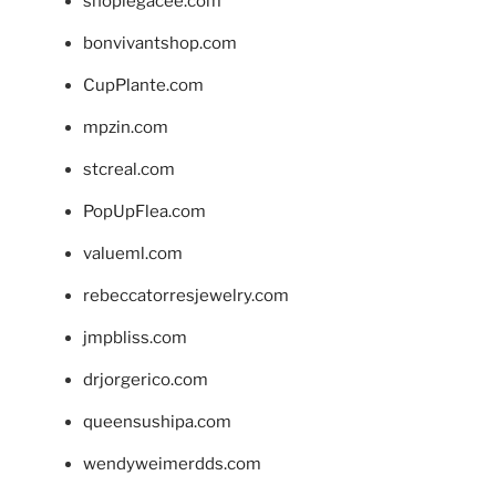
shoplegacee.com
bonvivantshop.com
CupPlante.com
mpzin.com
stcreal.com
PopUpFlea.com
valueml.com
rebeccatorresjewelry.com
jmpbliss.com
drjorgerico.com
queensushipa.com
wendyweimerdds.com