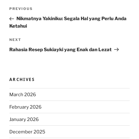
Post
Previous
PREVIOUS
navigation
Post
Nikmatnya Yakiniku: Segala Hal yang Perlu Anda
Ketahui
Next
NEXT
Post
Rahasia Resep Sukiayki yang Enak dan Lezat
ARCHIVES
March 2026
February 2026
January 2026
December 2025