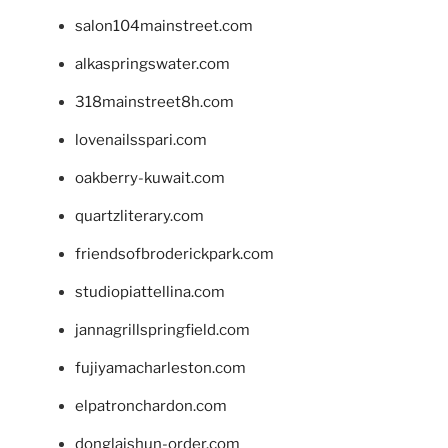
salon104mainstreet.com
alkaspringswater.com
318mainstreet8h.com
lovenailsspari.com
oakberry-kuwait.com
quartzliterary.com
friendsofbroderickpark.com
studiopiattellina.com
jannagrillspringfield.com
fujiyamacharleston.com
elpatronchardon.com
donglaishun-order.com