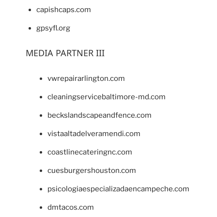
capishcaps.com
gpsyfl.org
MEDIA PARTNER III
vwrepairarlington.com
cleaningservicebaltimore-md.com
beckslandscapeandfence.com
vistaaltadelveramendi.com
coastlinecateringnc.com
cuesburgershouston.com
psicologiaespecializadaencampeche.com
dmtacos.com