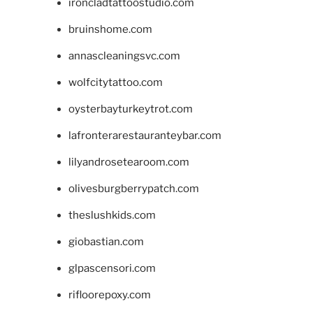
ironcladtattoostudio.com
bruinshome.com
annascleaningsvc.com
wolfcitytattoo.com
oysterbayturkeytrot.com
lafronterarestauranteybar.com
lilyandrosetearoom.com
olivesburgberrypatch.com
theslushkids.com
giobastian.com
glpascensori.com
rifloorepoxy.com