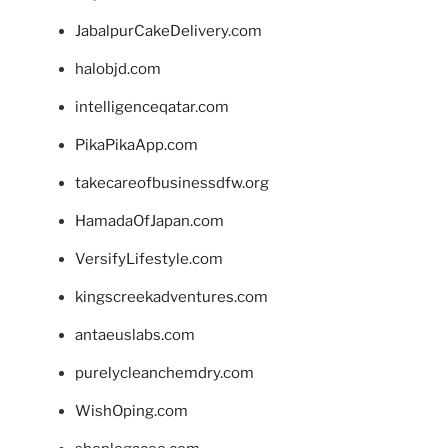
JabalpurCakeDelivery.com
halobjd.com
intelligenceqatar.com
PikaPikaApp.com
takecareofbusinessdfw.org
HamadaOfJapan.com
VersifyLifestyle.com
kingscreekadventures.com
antaeuslabs.com
purelycleanchemdry.com
WishOping.com