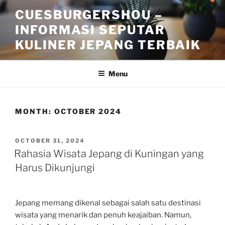
Skip
CUESBURGERSHOU –
to
INFORMASI SEPUTAR
content
KULINER JEPANG TERBAIK
Menu
MONTH:
OCTOBER 2024
POSTED
OCTOBER 31, 2024
ON
Rahasia Wisata Jepang di Kuningan yang
Harus Dikunjungi
Jepang memang dikenal sebagai salah satu destinasi
wisata yang menarik dan penuh keajaiban. Namun,