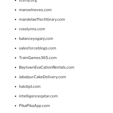
stsmp.org
manoelneves.com
mandelaeffectlibrary.com
roselynns.com
balanceyoganj.com
salesforceblogs.com
TrainGames365.com
BaytownEvaCationRentals.com
JabalpurCakeDelivery.com
halobjd.com
intelligenceqatar.com
PikaPikaApp.com