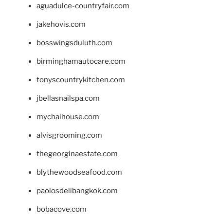
aguadulce-countryfair.com
jakehovis.com
bosswingsduluth.com
birminghamautocare.com
tonyscountrykitchen.com
jbellasnailspa.com
mychaihouse.com
alvisgrooming.com
thegeorginaestate.com
blythewoodseafood.com
paolosdelibangkok.com
bobacove.com