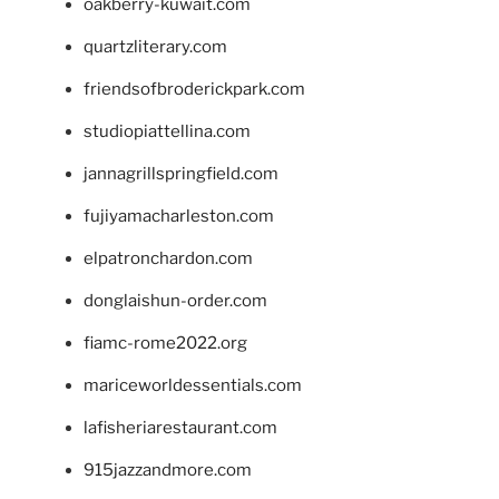
oakberry-kuwait.com
quartzliterary.com
friendsofbroderickpark.com
studiopiattellina.com
jannagrillspringfield.com
fujiyamacharleston.com
elpatronchardon.com
donglaishun-order.com
fiamc-rome2022.org
mariceworldessentials.com
lafisheriarestaurant.com
915jazzandmore.com