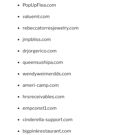
PopUpFlea.com
valueml.com
rebeccatorresjewelry.com
jmpbliss.com
drjorgerico.com
queensushipa.com
wendyweimerdds.com
ameri-camp.com
hrsreceivables.com
empconst1.com
cinderella-support.com
bigpinkrestaurant.com