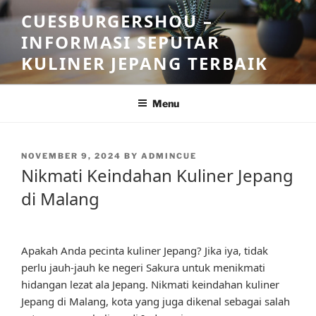
Skip
CUESBURGERSHOU –
to
INFORMASI SEPUTAR
content
KULINER JEPANG TERBAIK
Menu
POSTED
NOVEMBER 9, 2024
BY
ADMINCUE
ON
Nikmati Keindahan Kuliner Jepang
di Malang
Apakah Anda pecinta kuliner Jepang? Jika iya, tidak
perlu jauh-jauh ke negeri Sakura untuk menikmati
hidangan lezat ala Jepang. Nikmati keindahan kuliner
Jepang di Malang, kota yang juga dikenal sebagai salah