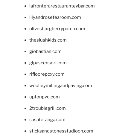
lafronterarestauranteybar.com
lilyandrosetearoom.com
olivesburgberrypatch.com
theslushkids.com
giobastian.com
glpascensori.com
rifloorepoxy.com
woolleymillingandpaving.com
uptonpvd.com
2troublegrill.com
casateranga.com
sticksandstonesstudiooh.com