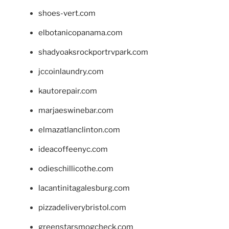
shoes-vert.com
elbotanicopanama.com
shadyoaksrockportrvpark.com
jccoinlaundry.com
kautorepair.com
marjaeswinebar.com
elmazatlanclinton.com
ideacoffeenyc.com
odieschillicothe.com
lacantinitagalesburg.com
pizzadeliverybristol.com
greenstarsmogcheck.com