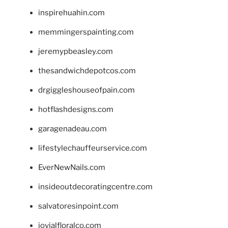
inspirehuahin.com
memmingerspainting.com
jeremypbeasley.com
thesandwichdepotcos.com
drgiggleshouseofpain.com
hotflashdesigns.com
garagenadeau.com
lifestylechauffeurservice.com
EverNewNails.com
insideoutdecoratingcentre.com
salvatoresinpoint.com
jovialfloralco.com