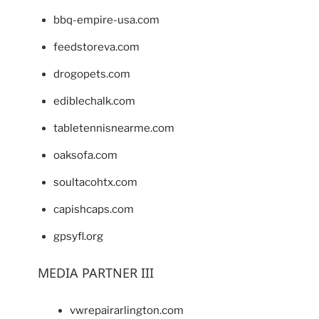
bbq-empire-usa.com
feedstoreva.com
drogopets.com
ediblechalk.com
tabletennisnearme.com
oaksofa.com
soultacohtx.com
capishcaps.com
gpsyfl.org
MEDIA PARTNER III
vwrepairarlington.com