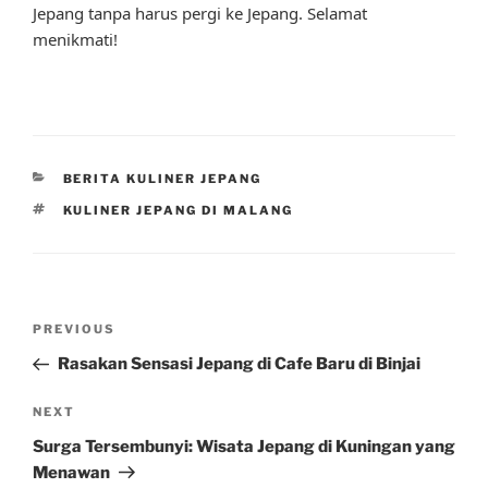
Jepang tanpa harus pergi ke Jepang. Selamat
menikmati!
CATEGORIES
BERITA KULINER JEPANG
TAGS
KULINER JEPANG DI MALANG
Post
Previous
PREVIOUS
navigation
Post
Rasakan Sensasi Jepang di Cafe Baru di Binjai
Next
NEXT
Post
Surga Tersembunyi: Wisata Jepang di Kuningan yang
Menawan