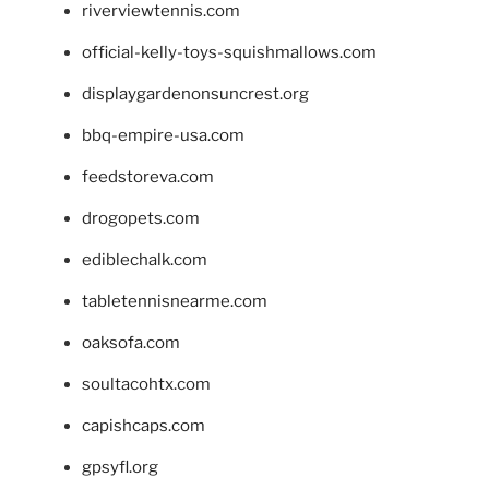
riverviewtennis.com
official-kelly-toys-squishmallows.com
displaygardenonsuncrest.org
bbq-empire-usa.com
feedstoreva.com
drogopets.com
ediblechalk.com
tabletennisnearme.com
oaksofa.com
soultacohtx.com
capishcaps.com
gpsyfl.org