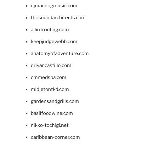
djmaddogmusic.com
thesoundarchitects.com
allin1roofing.com
keepjudgewebb.com
anatomyofadventure.com
drivancastillo.com
cmmedspa.com
midletontkd.com
gardensandgrills.com
basilfoodwine.com
nikko-tochigi.net
caribbean-corner.com