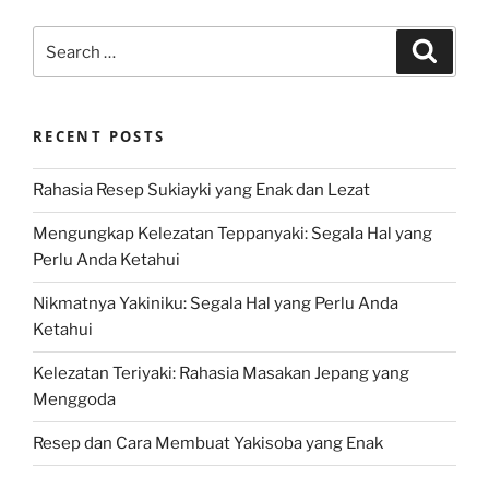
Search
Search
for:
RECENT POSTS
Rahasia Resep Sukiayki yang Enak dan Lezat
Mengungkap Kelezatan Teppanyaki: Segala Hal yang
Perlu Anda Ketahui
Nikmatnya Yakiniku: Segala Hal yang Perlu Anda
Ketahui
Kelezatan Teriyaki: Rahasia Masakan Jepang yang
Menggoda
Resep dan Cara Membuat Yakisoba yang Enak