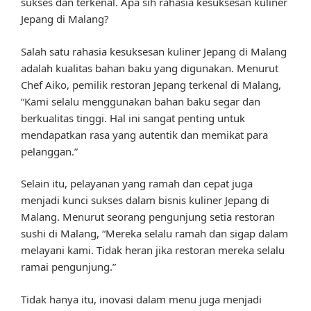
sukses dan terkenal. Apa sih rahasia kesuksesan kuliner
Jepang di Malang?
Salah satu rahasia kesuksesan kuliner Jepang di Malang
adalah kualitas bahan baku yang digunakan. Menurut
Chef Aiko, pemilik restoran Jepang terkenal di Malang,
“Kami selalu menggunakan bahan baku segar dan
berkualitas tinggi. Hal ini sangat penting untuk
mendapatkan rasa yang autentik dan memikat para
pelanggan.”
Selain itu, pelayanan yang ramah dan cepat juga
menjadi kunci sukses dalam bisnis kuliner Jepang di
Malang. Menurut seorang pengunjung setia restoran
sushi di Malang, “Mereka selalu ramah dan sigap dalam
melayani kami. Tidak heran jika restoran mereka selalu
ramai pengunjung.”
Tidak hanya itu, inovasi dalam menu juga menjadi