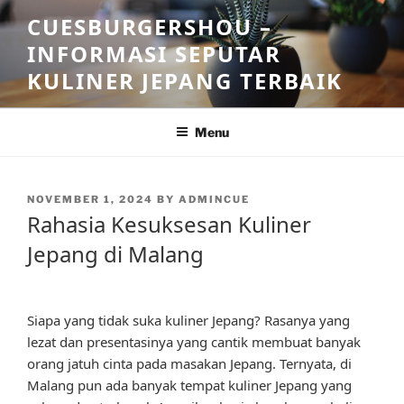
Skip
CUESBURGERSHOU –
to
INFORMASI SEPUTAR
content
KULINER JEPANG TERBAIK
Menu
POSTED
NOVEMBER 1, 2024
BY
ADMINCUE
ON
Rahasia Kesuksesan Kuliner
Jepang di Malang
Siapa yang tidak suka kuliner Jepang? Rasanya yang
lezat dan presentasinya yang cantik membuat banyak
orang jatuh cinta pada masakan Jepang. Ternyata, di
Malang pun ada banyak tempat kuliner Jepang yang