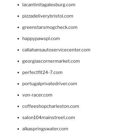
lacantinitagalesburg.com
pizzadeliverybristol.com
greenstarsmogcheck.com
happypawspl.com
callahansautoservicecenter.com
georgiascornermarket.com
perfectfit24-7.com
portugalprivatedriver.com
von-racer.com
coffeeshopcharleston.com
salon104mainstreet.com
alkaspringswater.com