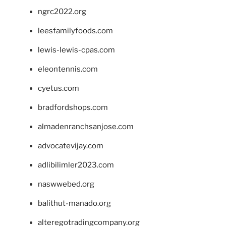
ngrc2022.org
leesfamilyfoods.com
lewis-lewis-cpas.com
eleontennis.com
cyetus.com
bradfordshops.com
almadenranchsanjose.com
advocatevijay.com
adlibilimler2023.com
naswwebed.org
balithut-manado.org
alteregotradingcompany.org