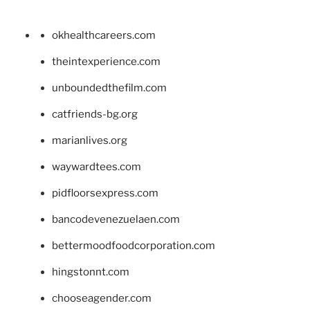
okhealthcareers.com
theintexperience.com
unboundedthefilm.com
catfriends-bg.org
marianlives.org
waywardtees.com
pidfloorsexpress.com
bancodevenezuelaen.com
bettermoodfoodcorporation.com
hingstonnt.com
chooseagender.com