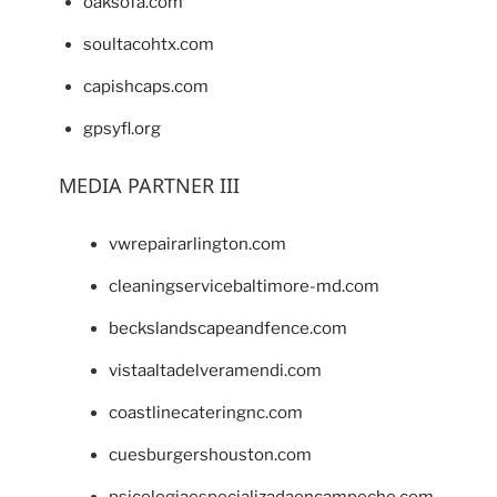
oaksofa.com
soultacohtx.com
capishcaps.com
gpsyfl.org
MEDIA PARTNER III
vwrepairarlington.com
cleaningservicebaltimore-md.com
beckslandscapeandfence.com
vistaaltadelveramendi.com
coastlinecateringnc.com
cuesburgershouston.com