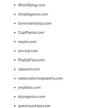
WishOping.com
shoplegacee.com
bonvivantshop.com
CupPlante.com
mpzin.com
stcreal.com
PopUpFlea.com
valueml.com
rebeccatorresjewelry.com
jmpbliss.com
drjorgerico.com
queensushipa.com