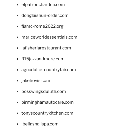
elpatronchardon.com
donglaishun-order.com
fiamc-rome2022.org
mariceworldessentials.com
lafisheriarestaurant.com
915jazzandmore.com
aguadulce-countryfair.com
jakehovis.com
bosswingsduluth.com
birminghamautocare.com
tonyscountrykitchen.com
jbellasnailspa.com