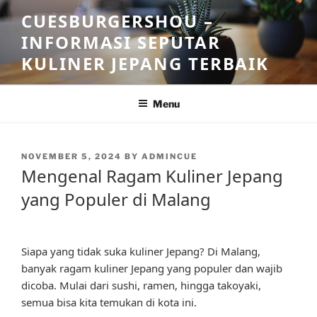
Skip
CUESBURGERSHOU –
to
INFORMASI SEPUTAR
content
KULINER JEPANG TERBAIK
Menu
POSTED
NOVEMBER 5, 2024
BY
ADMINCUE
ON
Mengenal Ragam Kuliner Jepang
yang Populer di Malang
Siapa yang tidak suka kuliner Jepang? Di Malang,
banyak ragam kuliner Jepang yang populer dan wajib
dicoba. Mulai dari sushi, ramen, hingga takoyaki,
semua bisa kita temukan di kota ini.