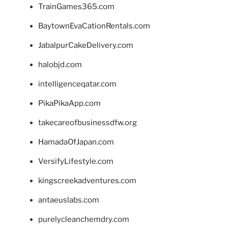
TrainGames365.com
BaytownEvaCationRentals.com
JabalpurCakeDelivery.com
halobjd.com
intelligenceqatar.com
PikaPikaApp.com
takecareofbusinessdfw.org
HamadaOfJapan.com
VersifyLifestyle.com
kingscreekadventures.com
antaeuslabs.com
purelycleanchemdry.com