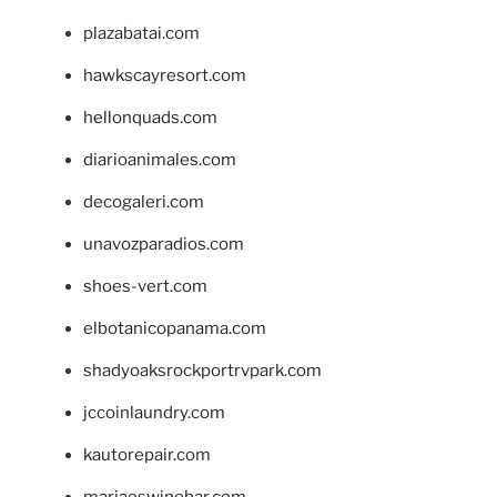
plazabatai.com
hawkscayresort.com
hellonquads.com
diarioanimales.com
decogaleri.com
unavozparadios.com
shoes-vert.com
elbotanicopanama.com
shadyoaksrockportrvpark.com
jccoinlaundry.com
kautorepair.com
marjaeswinebar.com