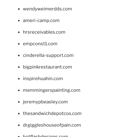
wendyweimerdds.com
ameri-camp.com
hrsreceivables.com
empconst1.com
cinderella-support.com
bigpinkrestaurant.com
inspirehuahin.com
memmingerspainting.com
jeremypbeasley.com
thesandwichdepotcos.com
drgiggleshouseofpain.com
hotflashdesigns.com