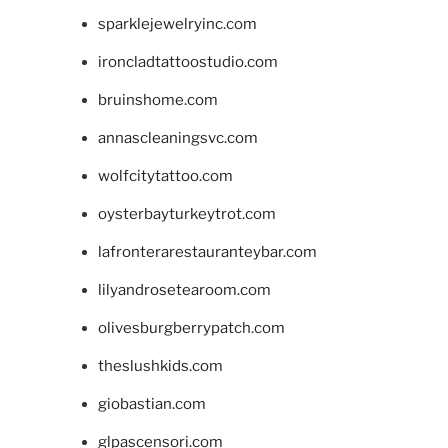
sparklejewelryinc.com
ironcladtattoostudio.com
bruinshome.com
annascleaningsvc.com
wolfcitytattoo.com
oysterbayturkeytrot.com
lafronterarestauranteybar.com
lilyandrosetearoom.com
olivesburgberrypatch.com
theslushkids.com
giobastian.com
glpascensori.com