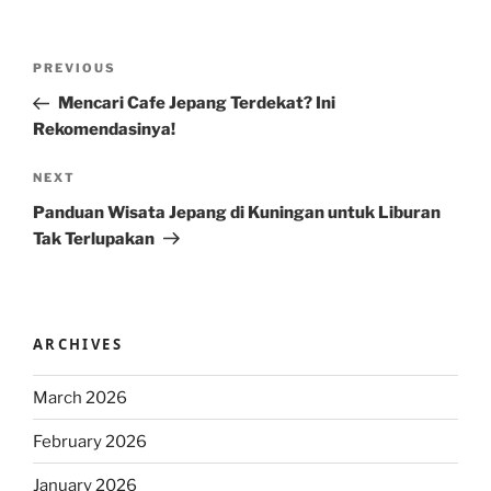
Post
Previous
PREVIOUS
navigation
Post
Mencari Cafe Jepang Terdekat? Ini
Rekomendasinya!
Next
NEXT
Post
Panduan Wisata Jepang di Kuningan untuk Liburan
Tak Terlupakan
ARCHIVES
March 2026
February 2026
January 2026