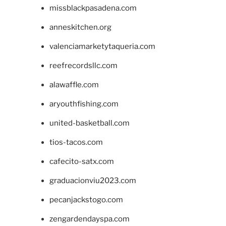
missblackpasadena.com
anneskitchen.org
valenciamarketytaqueria.com
reefrecordsllc.com
alawaffle.com
aryouthfishing.com
united-basketball.com
tios-tacos.com
cafecito-satx.com
graduacionviu2023.com
pecanjackstogo.com
zengardendayspa.com