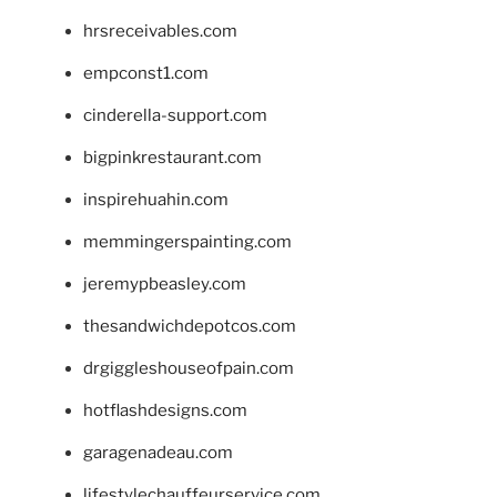
hrsreceivables.com
empconst1.com
cinderella-support.com
bigpinkrestaurant.com
inspirehuahin.com
memmingerspainting.com
jeremypbeasley.com
thesandwichdepotcos.com
drgiggleshouseofpain.com
hotflashdesigns.com
garagenadeau.com
lifestylechauffeurservice.com