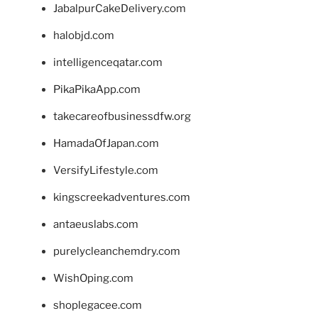
JabalpurCakeDelivery.com
halobjd.com
intelligenceqatar.com
PikaPikaApp.com
takecareofbusinessdfw.org
HamadaOfJapan.com
VersifyLifestyle.com
kingscreekadventures.com
antaeuslabs.com
purelycleanchemdry.com
WishOping.com
shoplegacee.com