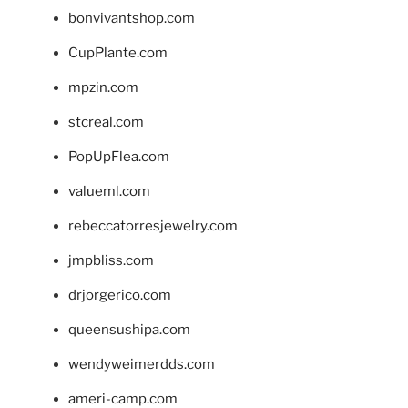
bonvivantshop.com
CupPlante.com
mpzin.com
stcreal.com
PopUpFlea.com
valueml.com
rebeccatorresjewelry.com
jmpbliss.com
drjorgerico.com
queensushipa.com
wendyweimerdds.com
ameri-camp.com