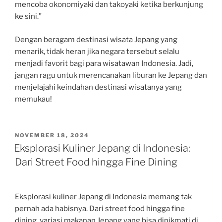
mencoba okonomiyaki dan takoyaki ketika berkunjung
ke sini.”
Dengan beragam destinasi wisata Jepang yang
menarik, tidak heran jika negara tersebut selalu
menjadi favorit bagi para wisatawan Indonesia. Jadi,
jangan ragu untuk merencanakan liburan ke Jepang dan
menjelajahi keindahan destinasi wisatanya yang
memukau!
POSTED
NOVEMBER 18, 2024
ON
Eksplorasi Kuliner Jepang di Indonesia:
Dari Street Food hingga Fine Dining
Eksplorasi kuliner Jepang di Indonesia memang tak
pernah ada habisnya. Dari street food hingga fine
dining, variasi makanan Jepang yang bisa dinikmati di