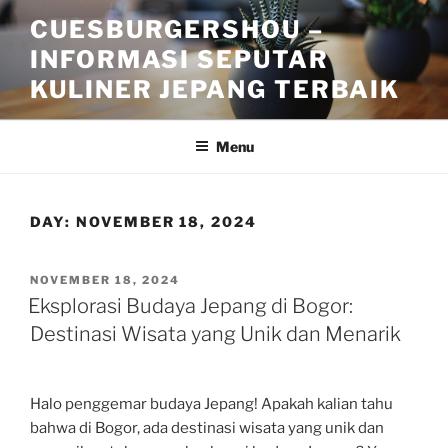
Skip
CUESBURGERSHOU –
to
INFORMASI SEPUTAR
content
KULINER JEPANG TERBAIK
Menu
DAY:
NOVEMBER 18, 2024
POSTED
NOVEMBER 18, 2024
ON
Eksplorasi Budaya Jepang di Bogor:
Destinasi Wisata yang Unik dan Menarik
Halo penggemar budaya Jepang! Apakah kalian tahu
bahwa di Bogor, ada destinasi wisata yang unik dan