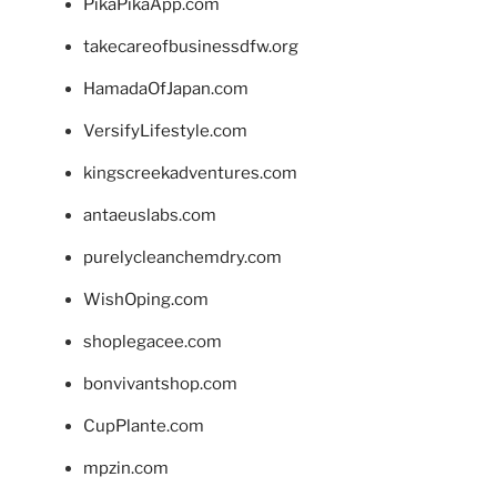
PikaPikaApp.com
takecareofbusinessdfw.org
HamadaOfJapan.com
VersifyLifestyle.com
kingscreekadventures.com
antaeuslabs.com
purelycleanchemdry.com
WishOping.com
shoplegacee.com
bonvivantshop.com
CupPlante.com
mpzin.com