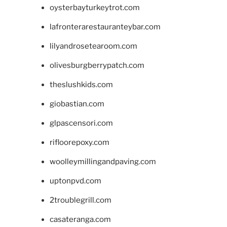
oysterbayturkeytrot.com
lafronterarestauranteybar.com
lilyandrosetearoom.com
olivesburgberrypatch.com
theslushkids.com
giobastian.com
glpascensori.com
rifloorepoxy.com
woolleymillingandpaving.com
uptonpvd.com
2troublegrill.com
casateranga.com