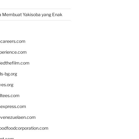
a Membuat Yakisoba yang Enak
hcareers.com
xperience.com
edthefilm.com
ds-bg.org
ves.org
tees.com
rsexpress.com
venezuelaen.com
oodfoodcorporation.com
nnt.com