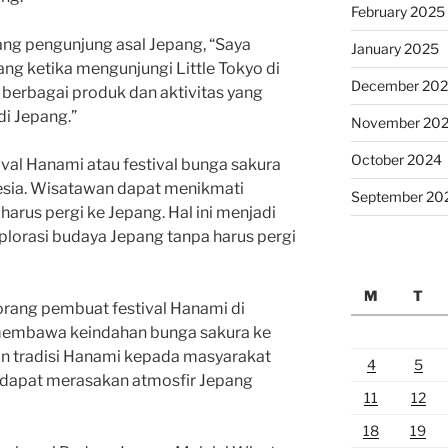
February 2025
ng pengunjung asal Jepang, “Saya
January 2025
ng ketika mengunjungi Little Tokyo di
December 20
berbagai produk dan aktivitas yang
di Jepang.”
November 20
October 2024
stival Hanami atau festival bunga sakura
nesia. Wisatawan dapat menikmati
September 20
arus pergi ke Jepang. Hal ini menjadi
plorasi budaya Jepang tanpa harus pergi
M
T
rang pembuat festival Hanami di
 membawa keindahan bunga sakura ke
n tradisi Hanami kepada masyarakat
4
5
ang dapat merasakan atmosfir Jepang
11
12
18
19