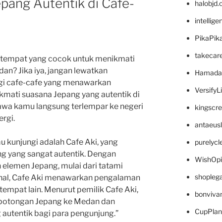
pang Autentik di Cafe-
halobjd
intellig
PikaPik
takecar
tempat yang cocok untuk menikmati
an? Jika iya, jangan lewatkan
Hamada
i cafe-cafe yang menawarkan
VersifyL
ikmati suasana Jepang yang autentik di
a kamu langsung terlempar ke negeri
kingscr
ergi.
antaeus
u kunjungi adalah Cafe Aki, yang
purelyc
g yang sangat autentik. Dengan
WishOp
 elemen Jepang, mulai dari tatami
shopleg
ional, Cafe Aki menawarkan pengalaman
tempat lain. Menurut pemilik Cafe Aki,
bonviva
 potongan Jepang ke Medan dan
CupPlan
utentik bagi para pengunjung.”