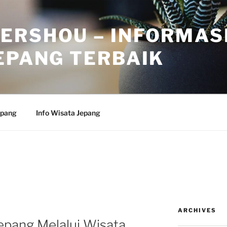
ERSHOU – INFORMAS
EPANG TERBAIK
epang
Info Wisata Jepang
ARCHIVES
epang Melalui Wisata