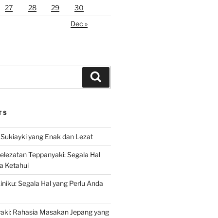
27
28
29
30
Dec »
Search
TS
Sukiayki yang Enak dan Lezat
lezatan Teppanyaki: Segala Hal
a Ketahui
niku: Segala Hal yang Perlu Anda
yaki: Rahasia Masakan Jepang yang