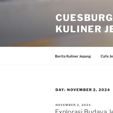
Skip
to
CUESBURG
content
KULINER J
Berita Kuliner Jepang
Cafe J
DAY:
NOVEMBER 2, 2024
POSTED
NOVEMBER 2, 2024
ON
Explorasi Budaya J