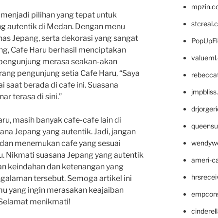
mpzin.c
 menjadi pilihan yang tepat untuk
stcreal.
g autentik di Medan. Dengan menu
s Jepang, serta dekorasi yang sangat
PopUpFl
, Cafe Haru berhasil menciptakan
valueml
pengunjung merasa seakan-akan
rang pengunjung setia Cafe Haru, “Saya
rebecca
 saat berada di cafe ini. Suasana
jmpblis
r terasa di sini.”
drjorger
ru, masih banyak cafe-cafe lain di
queensu
a Jepang yang autentik. Jadi, jangan
wendyw
ni dan menemukan cafe yang sesuai
. Nikmati suasana Jepang yang autentik
ameri-
an keindahan dan ketenangan yang
hrsrece
galaman tersebut. Semoga artikel ini
mu yang ingin merasakan keajaiban
empcon
 Selamat menikmati!
cinderel