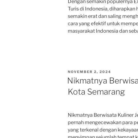
Dengan semakin populernya Ex
Turis di Indonesia, diharapka
semakin erat dan saling mengha
cara yang efektif untuk memp
masyarakat Indonesia dan seba
POSTED
NOVEMBER 2, 2024
ON
Nikmatnya Berwisat
Kota Semarang
Nikmatnya Berwisata Kuliner 
pernah mengecewakan para pe
yang terkenal dengan kekayaan 
menyimpan sejumlah tempat ku