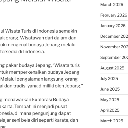
March 2026
February 2026
January 2026
ui Wisata Turis di Indonesia semakin
December 20
yak orang. Wisatawan dari dalam dan
untuk mengenal budaya Jepang melalui
November 20
tersedia di Indonesia.
September 20
ng pakar budaya Jepang, “Wisata turis
August 2025
 untuk memperkenalkan budaya Jepang
July 2025
 Melalui pengalaman langsung, orang
i dan tradisi yang dimiliki oleh Jepang.”
June 2025
ang menawarkan Explorasi Budaya
May 2025
akarta. Tempat ini menjadi pusat
April 2025
onesia, di mana pengunjung dapat
jar seni bela diri seperti karate, dan
March 2025
ang.