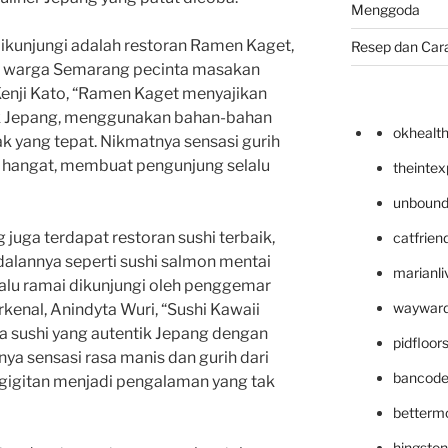
Menggoda
dikunjungi adalah restoran Ramen Kaget,
Resep dan Car
agi warga Semarang pecinta masakan
enji Kato, “Ramen Kaget menyajikan
ik Jepang, menggunakan bahan-bahan
okhealt
k yang tepat. Nikmatnya sensasi gurih
n hangat, membuat pengunjung selalu
theinte
unbound
 juga terdapat restoran sushi terbaik,
catfrien
alannya seperti sushi salmon mentai
marianli
elalu ramai dikunjungi oleh penggemar
wayward
rkenal, Anindyta Wuri, “Sushi Kawaii
sa sushi yang autentik Jepang dengan
pidfloo
ya sensasi rasa manis dan gurih dari
bancode
gigitan menjadi pengalaman yang tak
betterm
hingsto