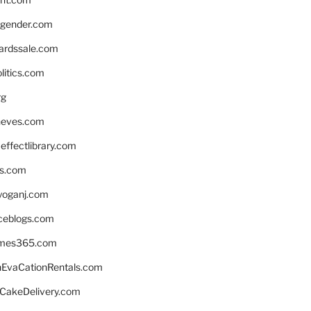
gender.com
ardssale.com
litics.com
rg
neves.com
ffectlibrary.com
ns.com
yoganj.com
rceblogs.com
ames365.com
EvaCationRentals.com
rCakeDelivery.com