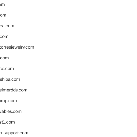
om
com
ea.com
.com
torresjewelry.com
s.com
ico.com
shipa.com
eimerdds.com
camp.com
ivables.com
st1.com
la-support.com