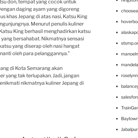
atsu don, tempat yang cocok untuk
 Dengan daging ayam yang digoreng
choosea
us khas Jepang di atas nasi, Katsu King
hoverbo
ngunjungnya. Menurut penulis kuliner
Katsu King berhasil menghadirkan katsu
alaskapo
 yang bersahabat. Nikmatnya sensasi
stsmp.o
 katsu yang diserap oleh nasi hangat
nanti oleh para pelanggannya.”
manoel
mandelae
epang di Kota Semarang akan
roselyn
 yang tak terlupakan. Jadi, jangan
nikmati nikmatnya kuliner Jepang di
balance
salesfo
TrainG
Baytown
Jabalpu