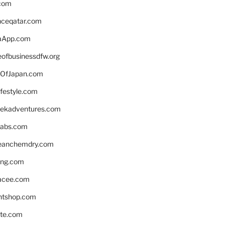
.com
enceqatar.com
aApp.com
eofbusinessdfw.org
OfJapan.com
ifestyle.com
eekadventures.com
labs.com
leanchemdry.com
ing.com
acee.com
ntshop.com
te.com