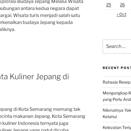
plorasi Budaya Jepang Melalui Wisata
25
26
n hubungan antara kedua negara dapat
« Oct
rgai. Wisata turis menjadi salah satu
erkenalkan budaya Jepang kepada
liknya.
Search
for:
RECENT POS
a Kuliner Jepang di
Rahasia Resep 
Mengungkap Ke
yang Perlu And
Jepang di Kota Semarang memang tak
Nikmatnya Yaki
cinta makanan Jepang. Kota Semarang
Ketahui
kuliner Indonesia ternyata juga
Kelezatan Teri
liner Jepang yang patut dicoba.