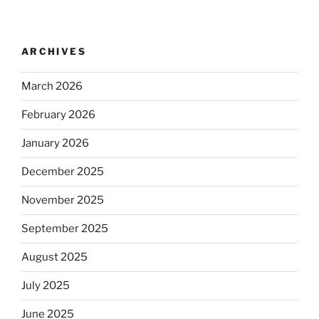
ARCHIVES
March 2026
February 2026
January 2026
December 2025
November 2025
September 2025
August 2025
July 2025
June 2025