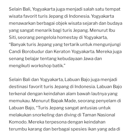
Selain Bali, Yogyakarta juga menjadi salah satu tempat
wisata favorit turis Jepang di Indonesia. Yogyakarta
menawarkan berbagai objek wisata sejarah dan budaya
yang sangat menarik bagi turis Jepang. Menurut Ibu
Siti, seorang pengelola homestay di Yogyakarta,
“Banyak turis Jepang yang tertarik untuk mengunjungi
Candi Borobudur dan Keraton Yogyakarta. Mereka juga
senang belajar tentang kebudayaan Jawa dan
mengikuti workshop batik.”
Selain Bali dan Yogyakarta, Labuan Bajo juga menjadi
destinasi favorit turis Jepang di Indonesia. Labuan Bajo
terkenal dengan keindahan alam bawah lautnya yang
memukau. Menurut Bapak Made, seorang penyelam di
Labuan Bajo, “Turis Jepang sangat antusias untuk
melakukan snorkeling dan diving di Taman Nasional
Komodo. Mereka terpesona dengan keindahan
terumbu karang dan berbagai spesies ikan yang ada di