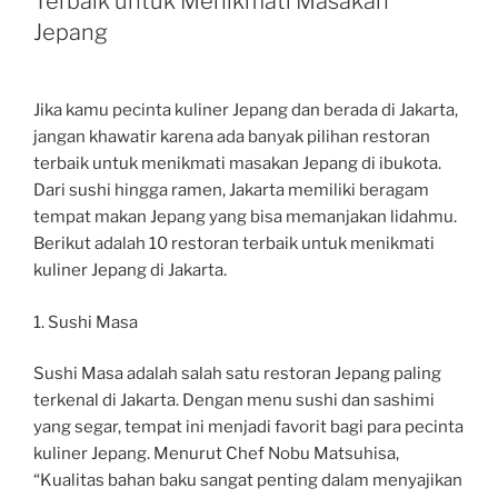
Terbaik untuk Menikmati Masakan
Jepang
Jika kamu pecinta kuliner Jepang dan berada di Jakarta,
jangan khawatir karena ada banyak pilihan restoran
terbaik untuk menikmati masakan Jepang di ibukota.
Dari sushi hingga ramen, Jakarta memiliki beragam
tempat makan Jepang yang bisa memanjakan lidahmu.
Berikut adalah 10 restoran terbaik untuk menikmati
kuliner Jepang di Jakarta.
1. Sushi Masa
Sushi Masa adalah salah satu restoran Jepang paling
terkenal di Jakarta. Dengan menu sushi dan sashimi
yang segar, tempat ini menjadi favorit bagi para pecinta
kuliner Jepang. Menurut Chef Nobu Matsuhisa,
“Kualitas bahan baku sangat penting dalam menyajikan