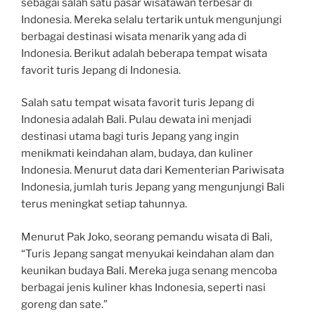
sebagai salah satu pasar wisatawan terbesar di
Indonesia. Mereka selalu tertarik untuk mengunjungi
berbagai destinasi wisata menarik yang ada di
Indonesia. Berikut adalah beberapa tempat wisata
favorit turis Jepang di Indonesia.
Salah satu tempat wisata favorit turis Jepang di
Indonesia adalah Bali. Pulau dewata ini menjadi
destinasi utama bagi turis Jepang yang ingin
menikmati keindahan alam, budaya, dan kuliner
Indonesia. Menurut data dari Kementerian Pariwisata
Indonesia, jumlah turis Jepang yang mengunjungi Bali
terus meningkat setiap tahunnya.
Menurut Pak Joko, seorang pemandu wisata di Bali,
“Turis Jepang sangat menyukai keindahan alam dan
keunikan budaya Bali. Mereka juga senang mencoba
berbagai jenis kuliner khas Indonesia, seperti nasi
goreng dan sate.”