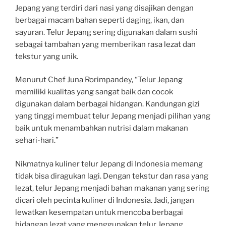
Jepang yang terdiri dari nasi yang disajikan dengan
berbagai macam bahan seperti daging, ikan, dan
sayuran. Telur Jepang sering digunakan dalam sushi
sebagai tambahan yang memberikan rasa lezat dan
tekstur yang unik.
Menurut Chef Juna Rorimpandey, “Telur Jepang
memiliki kualitas yang sangat baik dan cocok
digunakan dalam berbagai hidangan. Kandungan gizi
yang tinggi membuat telur Jepang menjadi pilihan yang
baik untuk menambahkan nutrisi dalam makanan
sehari-hari.”
Nikmatnya kuliner telur Jepang di Indonesia memang
tidak bisa diragukan lagi. Dengan tekstur dan rasa yang
lezat, telur Jepang menjadi bahan makanan yang sering
dicari oleh pecinta kuliner di Indonesia. Jadi, jangan
lewatkan kesempatan untuk mencoba berbagai
hidangan lezat yang menggunakan telur Jepang