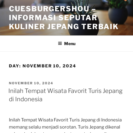
Skip
CUESBURGERSHOU –
to
INFORMASI SEPUTAR
content
KULINER JEPANG TERBAIK
Menu
DAY:
NOVEMBER 10, 2024
POSTED
NOVEMBER 10, 2024
ON
Inilah Tempat Wisata Favorit Turis Jepang
di Indonesia
Inilah Tempat Wisata Favorit Turis Jepang di Indonesia
memang selalu menjadi sorotan. Turis Jepang dikenal