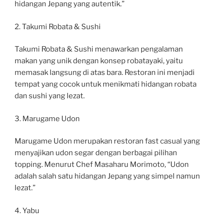
hidangan Jepang yang autentik.”
2. Takumi Robata & Sushi
Takumi Robata & Sushi menawarkan pengalaman
makan yang unik dengan konsep robatayaki, yaitu
memasak langsung di atas bara. Restoran ini menjadi
tempat yang cocok untuk menikmati hidangan robata
dan sushi yang lezat.
3. Marugame Udon
Marugame Udon merupakan restoran fast casual yang
menyajikan udon segar dengan berbagai pilihan
topping. Menurut Chef Masaharu Morimoto, “Udon
adalah salah satu hidangan Jepang yang simpel namun
lezat.”
4. Yabu