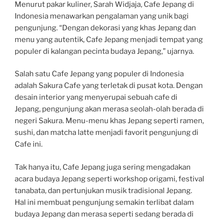
Menurut pakar kuliner, Sarah Widjaja, Cafe Jepang di
Indonesia menawarkan pengalaman yang unik bagi
pengunjung. “Dengan dekorasi yang khas Jepang dan
menu yang autentik, Cafe Jepang menjadi tempat yang
populer di kalangan pecinta budaya Jepang,” ujarnya.
Salah satu Cafe Jepang yang populer di Indonesia
adalah Sakura Cafe yang terletak di pusat kota. Dengan
desain interior yang menyerupai sebuah cafe di
Jepang, pengunjung akan merasa seolah-olah berada di
negeri Sakura. Menu-menu khas Jepang seperti ramen,
sushi, dan matcha latte menjadi favorit pengunjung di
Cafe ini.
Tak hanya itu, Cafe Jepang juga sering mengadakan
acara budaya Jepang seperti workshop origami, festival
tanabata, dan pertunjukan musik tradisional Jepang.
Hal ini membuat pengunjung semakin terlibat dalam
budaya Jepang dan merasa seperti sedang berada di