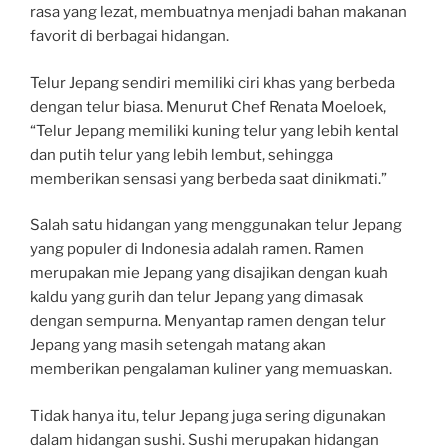
rasa yang lezat, membuatnya menjadi bahan makanan
favorit di berbagai hidangan.
Telur Jepang sendiri memiliki ciri khas yang berbeda
dengan telur biasa. Menurut Chef Renata Moeloek,
“Telur Jepang memiliki kuning telur yang lebih kental
dan putih telur yang lebih lembut, sehingga
memberikan sensasi yang berbeda saat dinikmati.”
Salah satu hidangan yang menggunakan telur Jepang
yang populer di Indonesia adalah ramen. Ramen
merupakan mie Jepang yang disajikan dengan kuah
kaldu yang gurih dan telur Jepang yang dimasak
dengan sempurna. Menyantap ramen dengan telur
Jepang yang masih setengah matang akan
memberikan pengalaman kuliner yang memuaskan.
Tidak hanya itu, telur Jepang juga sering digunakan
dalam hidangan sushi. Sushi merupakan hidangan