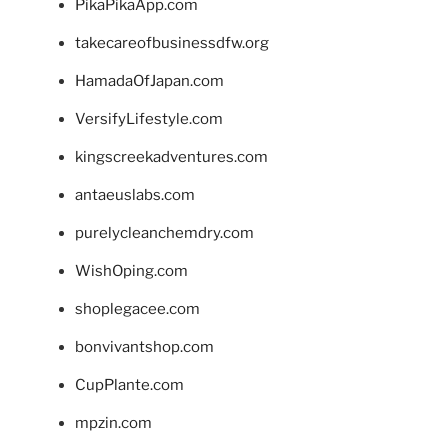
PikaPikaApp.com
takecareofbusinessdfw.org
HamadaOfJapan.com
VersifyLifestyle.com
kingscreekadventures.com
antaeuslabs.com
purelycleanchemdry.com
WishOping.com
shoplegacee.com
bonvivantshop.com
CupPlante.com
mpzin.com