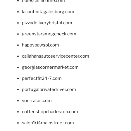
odieschillicothe.com
lacantinitagalesburg.com
pizzadeliverybristol.com
greenstarsmogcheck.com
happypawspl.com
callahansautoservicecenter.com
georgiascornermarket.com
perfectfit24-7.com
portugalprivatedriver.com
von-racer.com
coffeeshopcharleston.com
salon104mainstreet.com