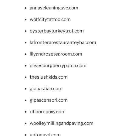
annascleaningsvc.com
wolfcitytattoo.com
oysterbayturkeytrot.com
lafronterarestauranteybar.com
lilyandrosetearoom.com
olivesburgberrypatch.com
theslushkids.com
giobastian.com
glpascensori.com
rifloorepoxy.com
woolleymillingandpaving.com
uptonpvd.com