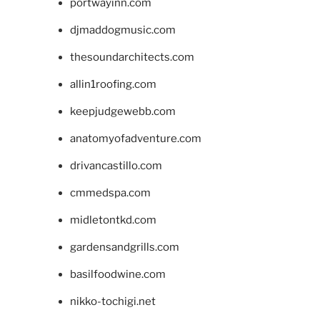
portwayinn.com
djmaddogmusic.com
thesoundarchitects.com
allin1roofing.com
keepjudgewebb.com
anatomyofadventure.com
drivancastillo.com
cmmedspa.com
midletontkd.com
gardensandgrills.com
basilfoodwine.com
nikko-tochigi.net