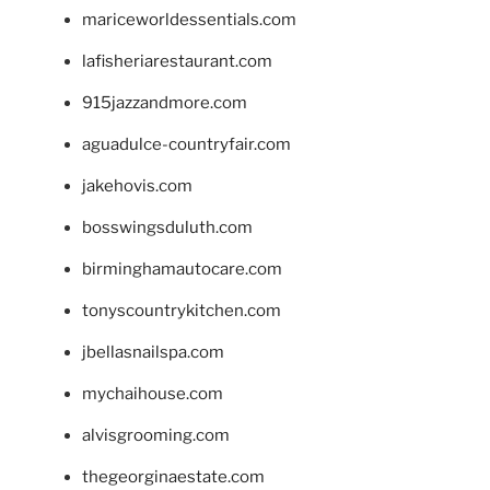
mariceworldessentials.com
lafisheriarestaurant.com
915jazzandmore.com
aguadulce-countryfair.com
jakehovis.com
bosswingsduluth.com
birminghamautocare.com
tonyscountrykitchen.com
jbellasnailspa.com
mychaihouse.com
alvisgrooming.com
thegeorginaestate.com