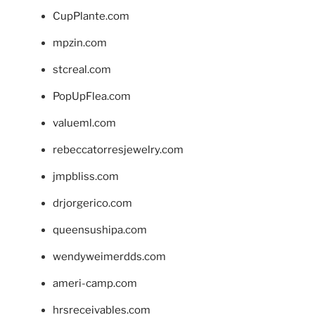
CupPlante.com
mpzin.com
stcreal.com
PopUpFlea.com
valueml.com
rebeccatorresjewelry.com
jmpbliss.com
drjorgerico.com
queensushipa.com
wendyweimerdds.com
ameri-camp.com
hrsreceivables.com