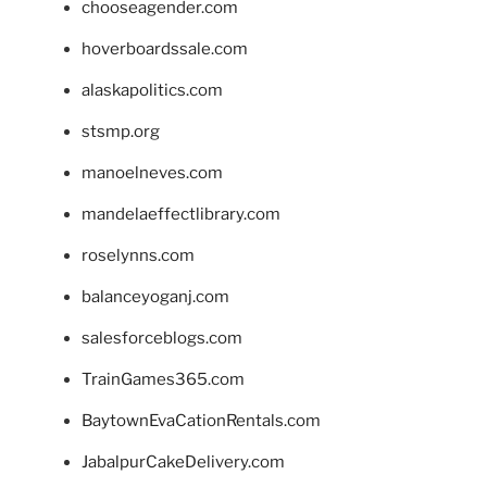
chooseagender.com
hoverboardssale.com
alaskapolitics.com
stsmp.org
manoelneves.com
mandelaeffectlibrary.com
roselynns.com
balanceyoganj.com
salesforceblogs.com
TrainGames365.com
BaytownEvaCationRentals.com
JabalpurCakeDelivery.com