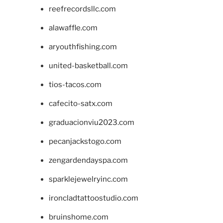
reefrecordsllc.com
alawaffle.com
aryouthfishing.com
united-basketball.com
tios-tacos.com
cafecito-satx.com
graduacionviu2023.com
pecanjackstogo.com
zengardendayspa.com
sparklejewelryinc.com
ironcladtattoostudio.com
bruinshome.com