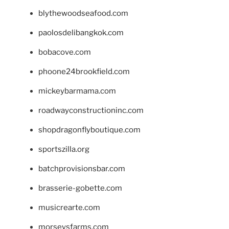
blythewoodseafood.com
paolosdelibangkok.com
bobacove.com
phoone24brookfield.com
mickeybarmama.com
roadwayconstructioninc.com
shopdragonflyboutique.com
sportszilla.org
batchprovisionsbar.com
brasserie-gobette.com
musicrearte.com
morseysfarms.com