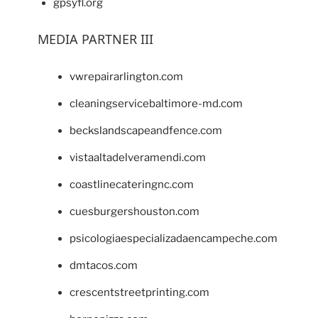
gpsyfl.org
MEDIA PARTNER III
vwrepairarlington.com
cleaningservicebaltimore-md.com
beckslandscapeandfence.com
vistaaltadelveramendi.com
coastlinecateringnc.com
cuesburgershouston.com
psicologiaespecializadaencampeche.com
dmtacos.com
crescentstreetprinting.com