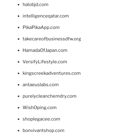
halobjd.com
intelligenceqatar.com
PikaPikaApp.com
takecareofbusinessdfw.org
HamadaOfJapan.com
VersifyLifestyle.com
kingscreekadventures.com
antaeuslabs.com
purelycleanchemdry.com
WishOping.com
shoplegacee.com
bonvivantshop.com