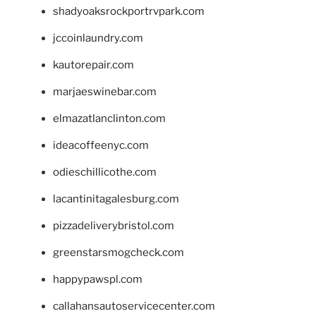
shadyoaksrockportrvpark.com
jccoinlaundry.com
kautorepair.com
marjaeswinebar.com
elmazatlanclinton.com
ideacoffeenyc.com
odieschillicothe.com
lacantinitagalesburg.com
pizzadeliverybristol.com
greenstarsmogcheck.com
happypawspl.com
callahansautoservicecenter.com