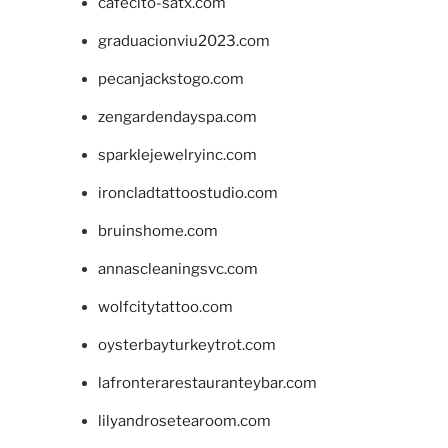
cafecito-satx.com
graduacionviu2023.com
pecanjackstogo.com
zengardendayspa.com
sparklejewelryinc.com
ironcladtattoostudio.com
bruinshome.com
annascleaningsvc.com
wolfcitytattoo.com
oysterbayturkeytrot.com
lafronterarestauranteybar.com
lilyandrosetearoom.com