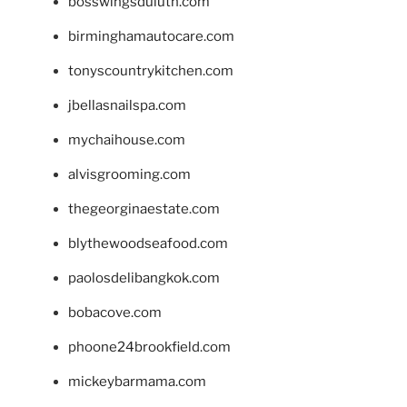
bosswingsduluth.com
birminghamautocare.com
tonyscountrykitchen.com
jbellasnailspa.com
mychaihouse.com
alvisgrooming.com
thegeorginaestate.com
blythewoodseafood.com
paolosdelibangkok.com
bobacove.com
phoone24brookfield.com
mickeybarmama.com