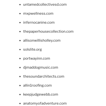
untamedcollectivesd.com
mxpwellness.com
infernocanine.com
thepaperhousecollection.com
allisonwillisholley.com
solslite.org
portwayinn.com
djmaddogmusic.com
thesoundarchitects.com
allin1roofing.com
keepjudgewebb.com
anatomyofadventure.com