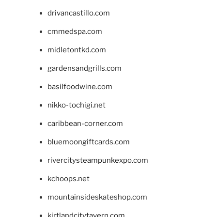
drivancastillo.com
cmmedspa.com
midletontkd.com
gardensandgrills.com
basilfoodwine.com
nikko-tochigi.net
caribbean-corner.com
bluemoongiftcards.com
rivercitysteampunkexpo.com
kchoops.net
mountainsideskateshop.com
kirtlandcitytavern.com