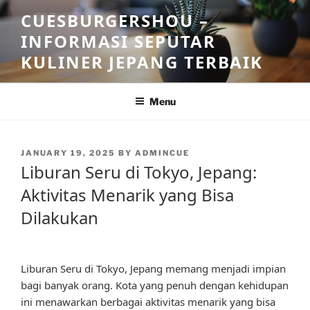
Skip
CUESBURGERSHOU –
to
INFORMASI SEPUTAR
content
KULINER JEPANG TERBAIK
Menu
POSTED
JANUARY 19, 2025
BY
ADMINCUE
ON
Liburan Seru di Tokyo, Jepang:
Aktivitas Menarik yang Bisa
Dilakukan
Liburan Seru di Tokyo, Jepang memang menjadi impian
bagi banyak orang. Kota yang penuh dengan kehidupan
ini menawarkan berbagai aktivitas menarik yang bisa