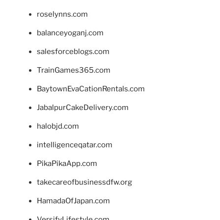
roselynns.com
balanceyoganj.com
salesforceblogs.com
TrainGames365.com
BaytownEvaCationRentals.com
JabalpurCakeDelivery.com
halobjd.com
intelligenceqatar.com
PikaPikaApp.com
takecareofbusinessdfw.org
HamadaOfJapan.com
VersifyLifestyle.com