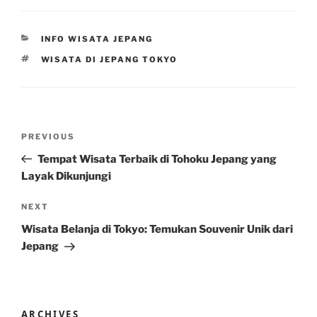
CATEGORIES
INFO WISATA JEPANG
TAGS
WISATA DI JEPANG TOKYO
Post
Previous
PREVIOUS
navigation
Post
Tempat Wisata Terbaik di Tohoku Jepang yang
Layak Dikunjungi
Next
NEXT
Post
Wisata Belanja di Tokyo: Temukan Souvenir Unik dari
Jepang
ARCHIVES