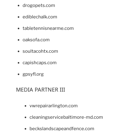
drogopets.com
ediblechalk.com
tabletennisnearme.com
oaksofa.com
soultacohtx.com
capishcaps.com
gpsyfl.org
MEDIA PARTNER III
vwrepairarlington.com
cleaningservicebaltimore-md.com
beckslandscapeandfence.com