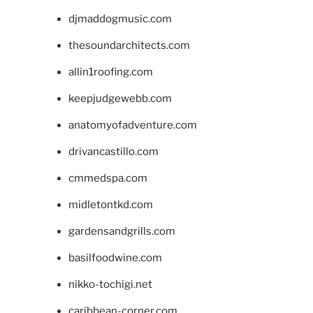
djmaddogmusic.com
thesoundarchitects.com
allin1roofing.com
keepjudgewebb.com
anatomyofadventure.com
drivancastillo.com
cmmedspa.com
midletontkd.com
gardensandgrills.com
basilfoodwine.com
nikko-tochigi.net
caribbean-corner.com