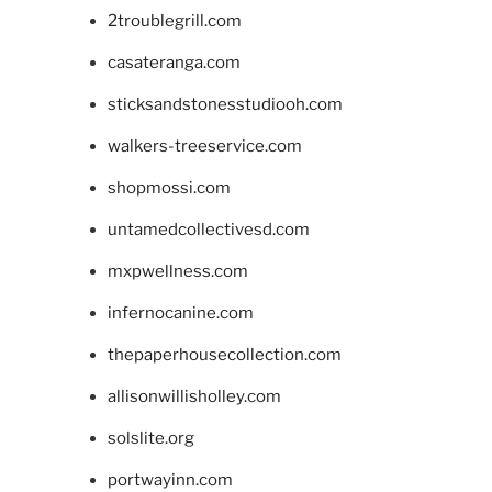
2troublegrill.com
casateranga.com
sticksandstonesstudiooh.com
walkers-treeservice.com
shopmossi.com
untamedcollectivesd.com
mxpwellness.com
infernocanine.com
thepaperhousecollection.com
allisonwillisholley.com
solslite.org
portwayinn.com