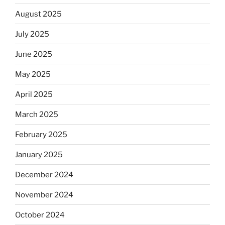
August 2025
July 2025
June 2025
May 2025
April 2025
March 2025
February 2025
January 2025
December 2024
November 2024
October 2024