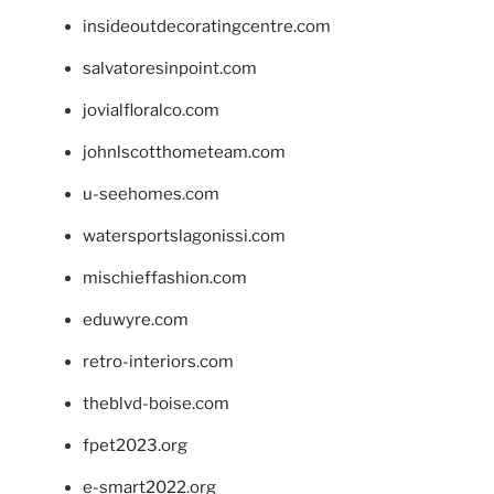
insideoutdecoratingcentre.com
salvatoresinpoint.com
jovialfloralco.com
johnlscotthometeam.com
u-seehomes.com
watersportslagonissi.com
mischieffashion.com
eduwyre.com
retro-interiors.com
theblvd-boise.com
fpet2023.org
e-smart2022.org