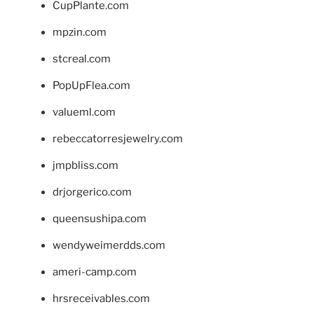
CupPlante.com
mpzin.com
stcreal.com
PopUpFlea.com
valueml.com
rebeccatorresjewelry.com
jmpbliss.com
drjorgerico.com
queensushipa.com
wendyweimerdds.com
ameri-camp.com
hrsreceivables.com