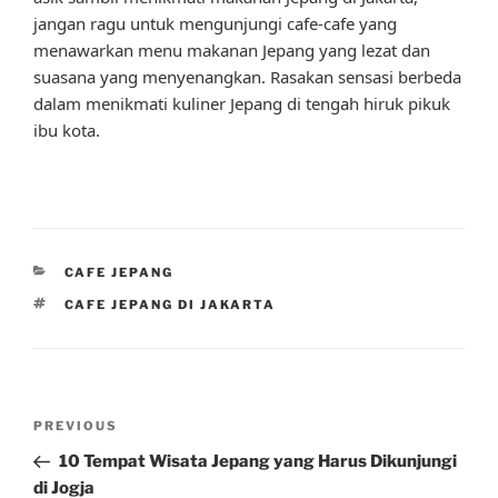
jangan ragu untuk mengunjungi cafe-cafe yang
menawarkan menu makanan Jepang yang lezat dan
suasana yang menyenangkan. Rasakan sensasi berbeda
dalam menikmati kuliner Jepang di tengah hiruk pikuk
ibu kota.
CATEGORIES
CAFE JEPANG
TAGS
CAFE JEPANG DI JAKARTA
Post
Previous
PREVIOUS
navigation
Post
10 Tempat Wisata Jepang yang Harus Dikunjungi
di Jogja