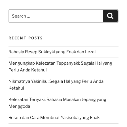
Search
Search
for:
RECENT POSTS
Rahasia Resep Sukiayki yang Enak dan Lezat
Mengungkap Kelezatan Teppanyaki: Segala Hal yang
Perlu Anda Ketahui
Nikmatnya Yakiniku: Segala Hal yang Perlu Anda
Ketahui
Kelezatan Teriyaki: Rahasia Masakan Jepang yang
Menggoda
Resep dan Cara Membuat Yakisoba yang Enak