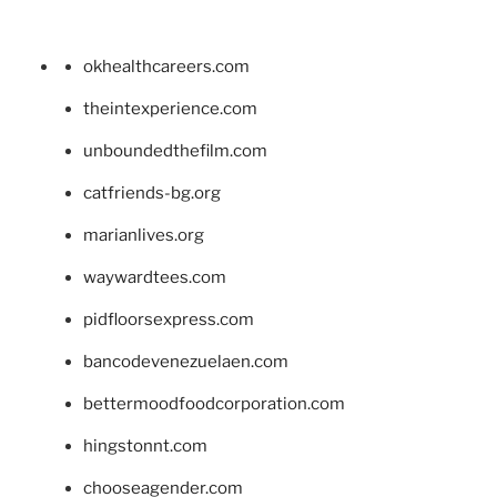
okhealthcareers.com
theintexperience.com
unboundedthefilm.com
catfriends-bg.org
marianlives.org
waywardtees.com
pidfloorsexpress.com
bancodevenezuelaen.com
bettermoodfoodcorporation.com
hingstonnt.com
chooseagender.com