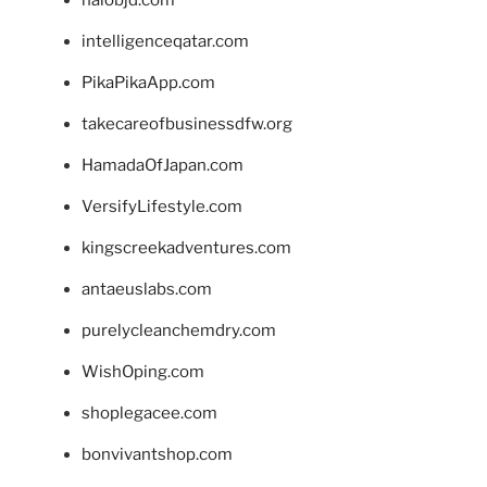
intelligenceqatar.com
PikaPikaApp.com
takecareofbusinessdfw.org
HamadaOfJapan.com
VersifyLifestyle.com
kingscreekadventures.com
antaeuslabs.com
purelycleanchemdry.com
WishOping.com
shoplegacee.com
bonvivantshop.com