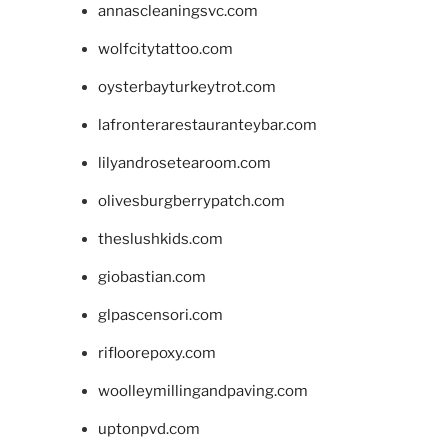
annascleaningsvc.com
wolfcitytattoo.com
oysterbayturkeytrot.com
lafronterarestauranteybar.com
lilyandrosetearoom.com
olivesburgberrypatch.com
theslushkids.com
giobastian.com
glpascensori.com
rifloorepoxy.com
woolleymillingandpaving.com
uptonpvd.com