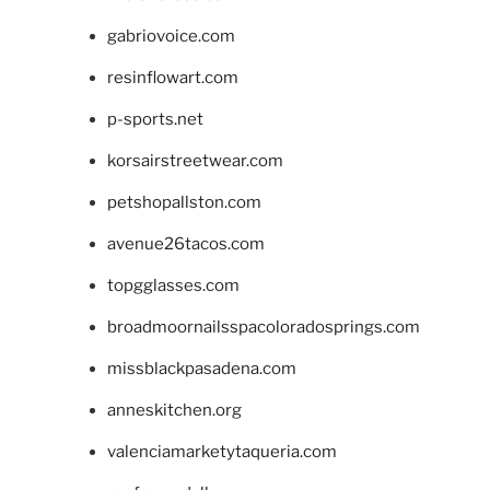
gabriovoice.com
resinflowart.com
p-sports.net
korsairstreetwear.com
petshopallston.com
avenue26tacos.com
topgglasses.com
broadmoornailsspacoloradosprings.com
missblackpasadena.com
anneskitchen.org
valenciamarketytaqueria.com