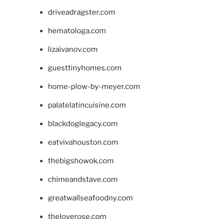
driveadragster.com
hematologa.com
lizaivanov.com
guesttinyhomes.com
home-plow-by-meyer.com
palatelatincuisine.com
blackdoglegacy.com
eatvivahouston.com
thebigshowok.com
chimeandstave.com
greatwallseafoodny.com
theloverose.com