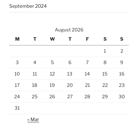
September 2024
August 2026
M
T
W
T
F
S
S
1
2
3
4
5
6
7
8
9
10
11
12
13
14
15
16
17
18
19
20
21
22
23
24
25
26
27
28
29
30
31
« Mar