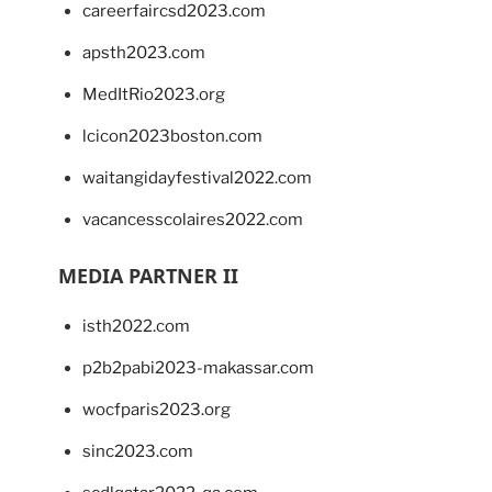
careerfaircsd2023.com
apsth2023.com
MedItRio2023.org
lcicon2023boston.com
waitangidayfestival2022.com
vacancesscolaires2022.com
MEDIA PARTNER II
isth2022.com
p2b2pabi2023-makassar.com
wocfparis2023.org
sinc2023.com