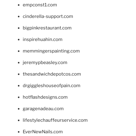
empconst1.com
cinderella-support.com
bigpinkrestaurant.com
inspirehuahin.com
memmingerspainting.com
jeremypbeasley.com
thesandwichdepotcos.com
drgiggleshouseofpain.com
hotflashdesigns.com
garagenadeau.com
lifestylechauffeurservice.com
EverNewNails.com