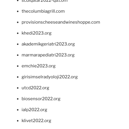
scdlqatar2022-qa.com
thecolumbiagrill.com
provisionscheeseandwineshoppe.com
khedi2023.org
akademikgeriatri2023.org
marmarapediatri2023.org
emchie2023.org
girisimselradyoloji2022.org
utcd2022.org
biosensor2022.org
ialp2022.org
klivet2022.org