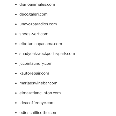
diarioanimales.com
decogaleri.com
unavozparadios.com
shoes-vert.com
elbotanicopanama.com
shadyoaksrockportrvpark.com
jccoinlaundry.com
kautorepair.com
marjaeswinebar.com
elmazatlanclinton.com
ideacoffeenyc.com
odieschillicothe.com