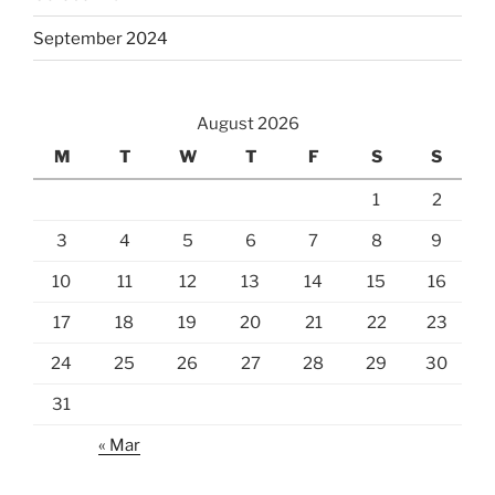
September 2024
August 2026
M
T
W
T
F
S
S
1
2
3
4
5
6
7
8
9
10
11
12
13
14
15
16
17
18
19
20
21
22
23
24
25
26
27
28
29
30
31
« Mar