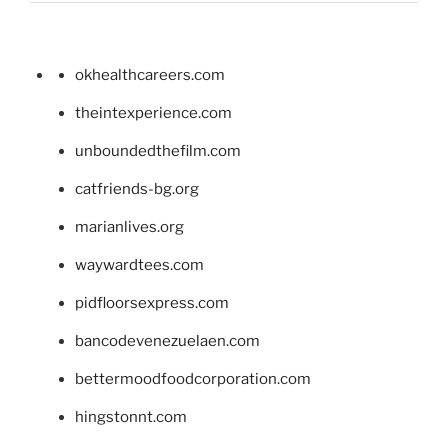
okhealthcareers.com
theintexperience.com
unboundedthefilm.com
catfriends-bg.org
marianlives.org
waywardtees.com
pidfloorsexpress.com
bancodevenezuelaen.com
bettermoodfoodcorporation.com
hingstonnt.com