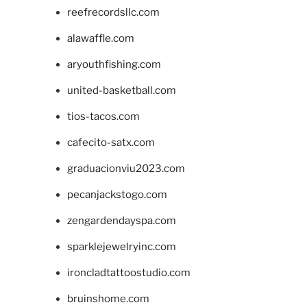
reefrecordsllc.com
alawaffle.com
aryouthfishing.com
united-basketball.com
tios-tacos.com
cafecito-satx.com
graduacionviu2023.com
pecanjackstogo.com
zengardendayspa.com
sparklejewelryinc.com
ironcladtattoostudio.com
bruinshome.com