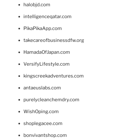
halobjd.com
intelligenceqatar.com
PikaPikaApp.com
takecareofbusinessdfw.org
HamadaOfJapan.com
VersifyLifestyle.com
kingscreekadventures.com
antaeuslabs.com
purelycleanchemdry.com
WishOping.com
shoplegacee.com
bonvivantshop.com