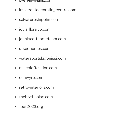
EverNewNails.com
insideoutdecoratingcentre.com
salvatoresinpoint.com
jovialfloralco.com
johnlscotthometeam.com
u-seehomes.com
watersportslagonissi.com
mischieffashion.com
eduwyre.com
retro-interiors.com
theblvd-boise.com
fpet2023.org