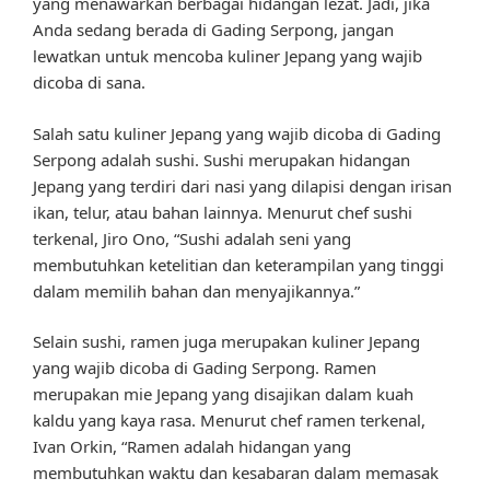
yang menawarkan berbagai hidangan lezat. Jadi, jika
Anda sedang berada di Gading Serpong, jangan
lewatkan untuk mencoba kuliner Jepang yang wajib
dicoba di sana.
Salah satu kuliner Jepang yang wajib dicoba di Gading
Serpong adalah sushi. Sushi merupakan hidangan
Jepang yang terdiri dari nasi yang dilapisi dengan irisan
ikan, telur, atau bahan lainnya. Menurut chef sushi
terkenal, Jiro Ono, “Sushi adalah seni yang
membutuhkan ketelitian dan keterampilan yang tinggi
dalam memilih bahan dan menyajikannya.”
Selain sushi, ramen juga merupakan kuliner Jepang
yang wajib dicoba di Gading Serpong. Ramen
merupakan mie Jepang yang disajikan dalam kuah
kaldu yang kaya rasa. Menurut chef ramen terkenal,
Ivan Orkin, “Ramen adalah hidangan yang
membutuhkan waktu dan kesabaran dalam memasak