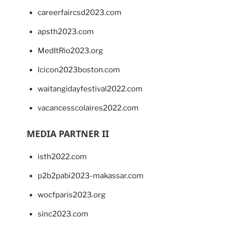
careerfaircsd2023.com
apsth2023.com
MedItRio2023.org
lcicon2023boston.com
waitangidayfestival2022.com
vacancesscolaires2022.com
MEDIA PARTNER II
isth2022.com
p2b2pabi2023-makassar.com
wocfparis2023.org
sinc2023.com