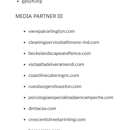
gpsyfl.org
MEDIA PARTNER III
vwrepairarlington.com
cleaningservicebaltimore-md.com
beckslandscapeandfence.com
vistaaltadelveramendi.com
coastlinecateringnc.com
cuesburgershouston.com
psicologiaespecializadaencampeche.com
dmtacos.com
crescentstreetprinting.com