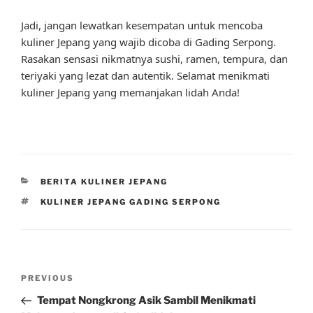
Jadi, jangan lewatkan kesempatan untuk mencoba
kuliner Jepang yang wajib dicoba di Gading Serpong.
Rasakan sensasi nikmatnya sushi, ramen, tempura, dan
teriyaki yang lezat dan autentik. Selamat menikmati
kuliner Jepang yang memanjakan lidah Anda!
CATEGORIES
BERITA KULINER JEPANG
TAGS
KULINER JEPANG GADING SERPONG
Post
Previous
PREVIOUS
navigation
Post
Tempat Nongkrong Asik Sambil Menikmati