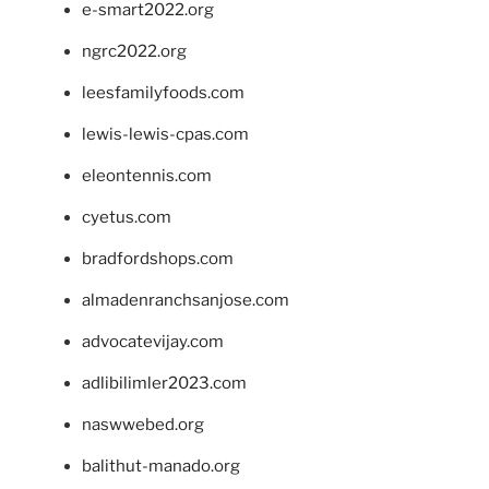
e-smart2022.org
ngrc2022.org
leesfamilyfoods.com
lewis-lewis-cpas.com
eleontennis.com
cyetus.com
bradfordshops.com
almadenranchsanjose.com
advocatevijay.com
adlibilimler2023.com
naswwebed.org
balithut-manado.org