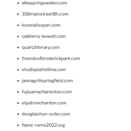
alkaspringswater.com
318mainstreet8h.com
lovenailsspari.com
oakberry-kuwait.com
quartzliterary.com
friendsofbroderickpark.com
studiopiattellina.com
jannagrillspringfield.com
fujiyamacharleston.com
elpatronchardon.com
donglaishun-order.com
fiamc-rome2022.org