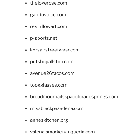
theloverose.com
gabriovoice.com
resinflowart.com
p-sports.net
korsairstreetwear.com
petshopallston.com
avenue26tacos.com
topgglasses.com
broadmoornailsspacoloradosprings.com
missblackpasadena.com
anneskitchen.org
valenciamarketytaqueria.com