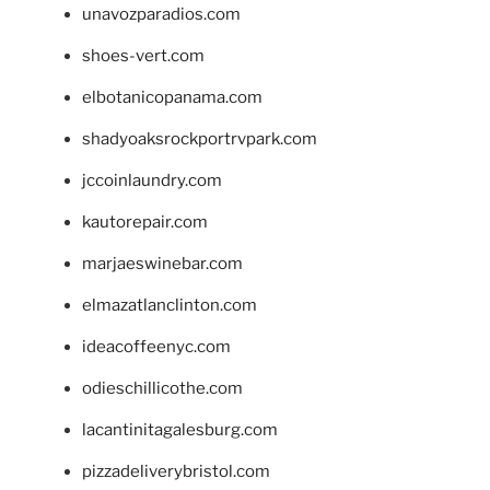
unavozparadios.com
shoes-vert.com
elbotanicopanama.com
shadyoaksrockportrvpark.com
jccoinlaundry.com
kautorepair.com
marjaeswinebar.com
elmazatlanclinton.com
ideacoffeenyc.com
odieschillicothe.com
lacantinitagalesburg.com
pizzadeliverybristol.com