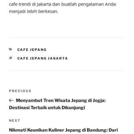
cafe trendi di Jakarta dan buatlah pengalaman Anda
menjadi lebih berkesan.
CATEGORIES
CAFE JEPANG
TAGS
CAFE JEPANG JAKARTA
Post
Previous
PREVIOUS
navigation
Post
Menyambut Tren Wisata Jepang di Jogja:
Destinasi Terbaik untuk Dikunjungi
Next
NEXT
Post
Nikmati Keunikan Kuliner Jepang di Bandung: Dari