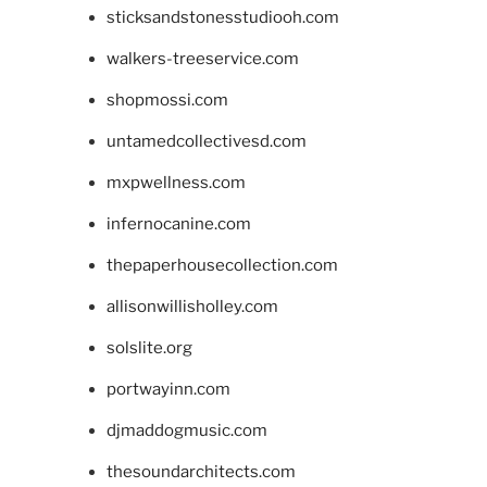
sticksandstonesstudiooh.com
walkers-treeservice.com
shopmossi.com
untamedcollectivesd.com
mxpwellness.com
infernocanine.com
thepaperhousecollection.com
allisonwillisholley.com
solslite.org
portwayinn.com
djmaddogmusic.com
thesoundarchitects.com