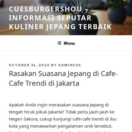
Skip
CUESBURGERSHOU –
to
INFORMASI SEPUTAR
content
KULINER JEPANG TERBAIK
Menu
POSTED
OCTOBER 31, 2024
BY
ADMINCUE
ON
Rasakan Suasana Jepang di Cafe-
Cafe Trendi di Jakarta
Apakah Anda ingin merasakan suasana Jepang di
tengah hiruk pikuk Jakarta? Tidak perlu jauh-jauh ke
Negeri Sakura, cukup kunjungi cafe-cafe trendi di ibu
kota yang menawarkan pengalaman unik tersebut.