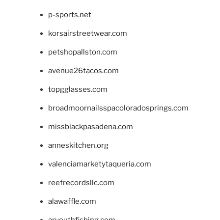
p-sports.net
korsairstreetwear.com
petshopallston.com
avenue26tacos.com
topgglasses.com
broadmoornailsspacoloradosprings.com
missblackpasadena.com
anneskitchen.org
valenciamarketytaqueria.com
reefrecordsllc.com
alawaffle.com
aryouthfishing.com