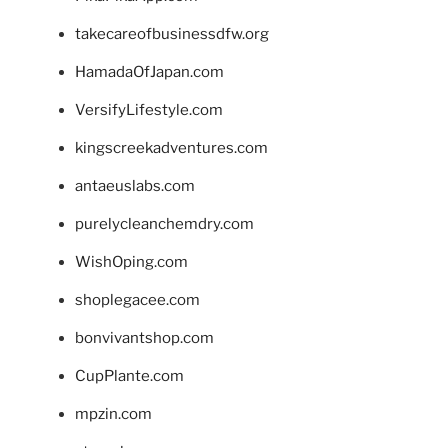
takecareofbusinessdfw.org
HamadaOfJapan.com
VersifyLifestyle.com
kingscreekadventures.com
antaeuslabs.com
purelycleanchemdry.com
WishOping.com
shoplegacee.com
bonvivantshop.com
CupPlante.com
mpzin.com