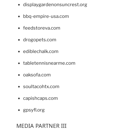
displaygardenonsuncrest.org
bbq-empire-usa.com
feedstoreva.com
drogopets.com
ediblechalk.com
tabletennisnearme.com
oaksofa.com
soultacohtx.com
capishcaps.com
gpsyfl.org
MEDIA PARTNER III