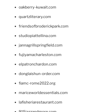
oakberry-kuwait.com
quartzliterary.com
friendsofbroderickpark.com
studiopiattellina.com
jannagrillspringfield.com
fujiyamacharleston.com
elpatronchardon.com
donglaishun-order.com
fiamc-rome2022.org
mariceworldessentials.com
lafisheriarestaurant.com
915jazzandmore.com