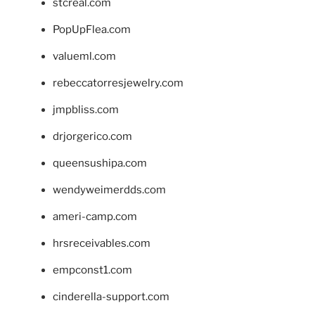
stcreal.com
PopUpFlea.com
valueml.com
rebeccatorresjewelry.com
jmpbliss.com
drjorgerico.com
queensushipa.com
wendyweimerdds.com
ameri-camp.com
hrsreceivables.com
empconst1.com
cinderella-support.com