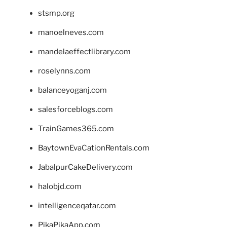
stsmp.org
manoelneves.com
mandelaeffectlibrary.com
roselynns.com
balanceyoganj.com
salesforceblogs.com
TrainGames365.com
BaytownEvaCationRentals.com
JabalpurCakeDelivery.com
halobjd.com
intelligenceqatar.com
PikaPikaApp.com