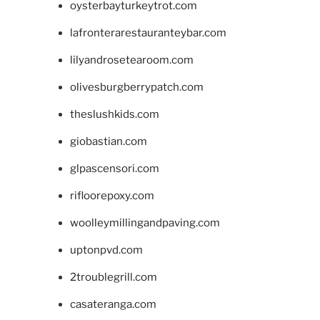
oysterbayturkeytrot.com
lafronterarestauranteybar.com
lilyandrosetearoom.com
olivesburgberrypatch.com
theslushkids.com
giobastian.com
glpascensori.com
rifloorepoxy.com
woolleymillingandpaving.com
uptonpvd.com
2troublegrill.com
casateranga.com