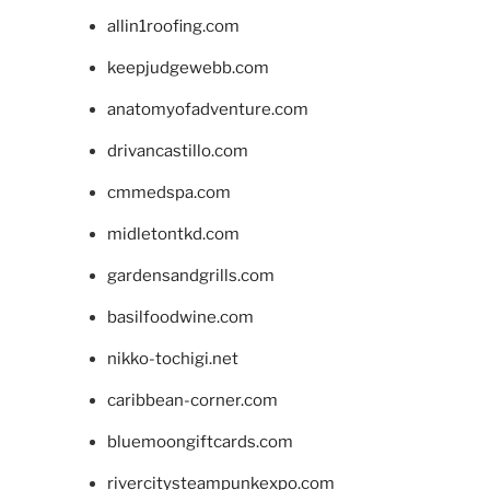
allin1roofing.com
keepjudgewebb.com
anatomyofadventure.com
drivancastillo.com
cmmedspa.com
midletontkd.com
gardensandgrills.com
basilfoodwine.com
nikko-tochigi.net
caribbean-corner.com
bluemoongiftcards.com
rivercitysteampunkexpo.com