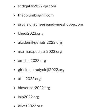
scdlqatar2022-qa.com
thecolumbiagrill.com
provisionscheeseandwineshoppe.com
khedi2023.org
akademikgeriatri2023.org
marmarapediatri2023.org
emchie2023.org
girisimselradyoloji2022.org
utcd2022.org
biosensor2022.org
ialp2022.org
klivet2022.org