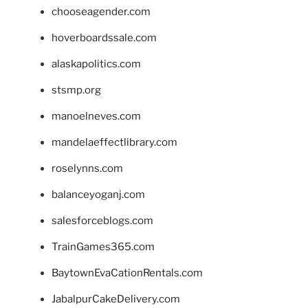
chooseagender.com
hoverboardssale.com
alaskapolitics.com
stsmp.org
manoelneves.com
mandelaeffectlibrary.com
roselynns.com
balanceyoganj.com
salesforceblogs.com
TrainGames365.com
BaytownEvaCationRentals.com
JabalpurCakeDelivery.com