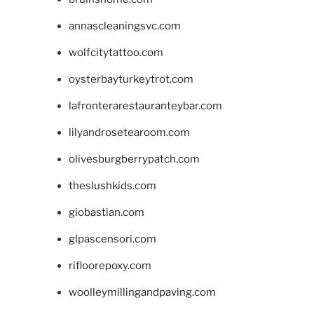
annascleaningsvc.com
wolfcitytattoo.com
oysterbayturkeytrot.com
lafronterarestauranteybar.com
lilyandrosetearoom.com
olivesburgberrypatch.com
theslushkids.com
giobastian.com
glpascensori.com
rifloorepoxy.com
woolleymillingandpaving.com