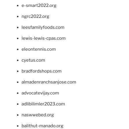
e-smart2022.org
ngrc2022.org
leesfamilyfoods.com
lewis-lewis-cpas.com
eleontennis.com
cyetus.com
bradfordshops.com
almadenranchsanjose.com
advocatevijay.com
adlibilimler2023.com
naswwebed.org
balithut-manado.org