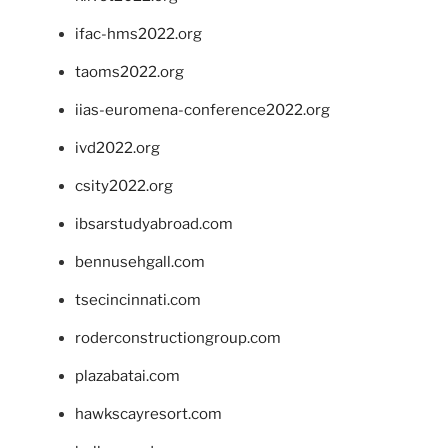
ifac-hms2022.org
taoms2022.org
iias-euromena-conference2022.org
ivd2022.org
csity2022.org
ibsarstudyabroad.com
bennusehgall.com
tsecincinnati.com
roderconstructiongroup.com
plazabatai.com
hawkscayresort.com