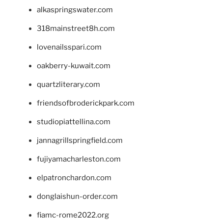
alkaspringswater.com
318mainstreet8h.com
lovenailsspari.com
oakberry-kuwait.com
quartzliterary.com
friendsofbroderickpark.com
studiopiattellina.com
jannagrillspringfield.com
fujiyamacharleston.com
elpatronchardon.com
donglaishun-order.com
fiamc-rome2022.org