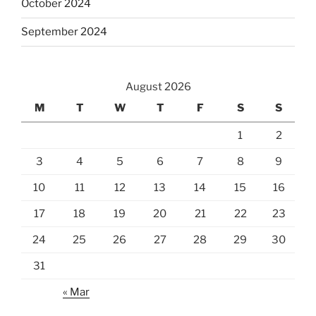
October 2024
September 2024
August 2026
M
T
W
T
F
S
S
1
2
3
4
5
6
7
8
9
10
11
12
13
14
15
16
17
18
19
20
21
22
23
24
25
26
27
28
29
30
31
« Mar