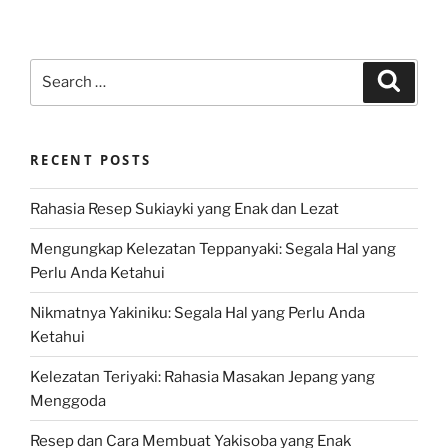
Search
Search
for:
RECENT POSTS
Rahasia Resep Sukiayki yang Enak dan Lezat
Mengungkap Kelezatan Teppanyaki: Segala Hal yang
Perlu Anda Ketahui
Nikmatnya Yakiniku: Segala Hal yang Perlu Anda
Ketahui
Kelezatan Teriyaki: Rahasia Masakan Jepang yang
Menggoda
Resep dan Cara Membuat Yakisoba yang Enak