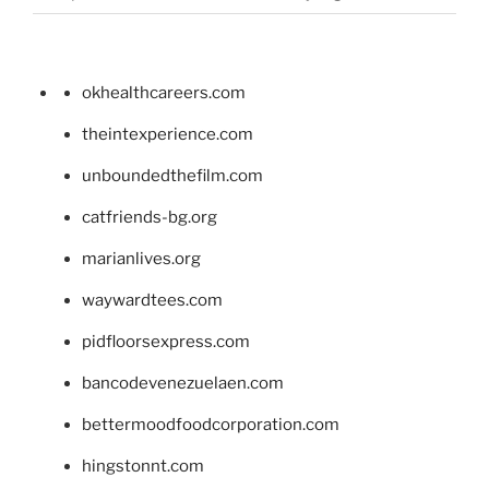
okhealthcareers.com
theintexperience.com
unboundedthefilm.com
catfriends-bg.org
marianlives.org
waywardtees.com
pidfloorsexpress.com
bancodevenezuelaen.com
bettermoodfoodcorporation.com
hingstonnt.com