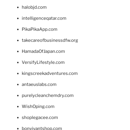
halobjd.com
intelligenceqatar.com
PikaPikaApp.com
takecareofbusinessdfw.org
HamadaOfJapan.com
VersifyLifestyle.com
kingscreekadventures.com
antaeuslabs.com
purelycleanchemdry.com
WishOping.com
shoplegacee.com
bonvivantshop.com