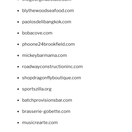
blythewoodseafood.com
paolosdelibangkok.com
bobacove.com
phoone24brookfield.com
mickeybarmama.com
roadwayconstructioninc.com
shopdragonflyboutique.com
sportszilla.org
batchprovisionsbar.com
brasserie-gobette.com
musicrearte.com