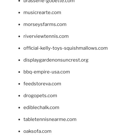
brasserie-gobette.com
musicrearte.com
morseysfarms.com
riverviewtennis.com
official-kelly-toys-squishmallows.com
displaygardenonsuncrest.org
bbq-empire-usa.com
feedstoreva.com
drogopets.com
ediblechalk.com
tabletennisnearme.com
oaksofa.com