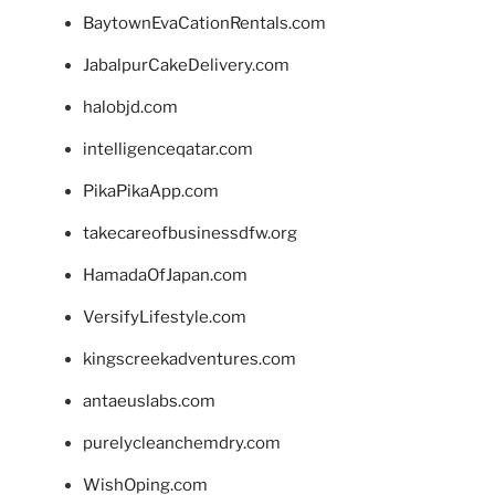
BaytownEvaCationRentals.com
JabalpurCakeDelivery.com
halobjd.com
intelligenceqatar.com
PikaPikaApp.com
takecareofbusinessdfw.org
HamadaOfJapan.com
VersifyLifestyle.com
kingscreekadventures.com
antaeuslabs.com
purelycleanchemdry.com
WishOping.com