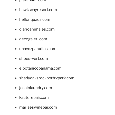
plazabatai.com
hawkscayresort.com
hellonquads.com
diarioanimales.com
decogaleri.com
unavozparadios.com
shoes-vert.com
elbotanicopanama.com
shadyoaksrockportrvpark.com
jccoinlaundry.com
kautorepair.com
marjaeswinebar.com