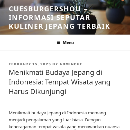
Skip
CUESBURGERSHOU –
to
INFORMASI SEPUTAR
content
KULINER JEPANG TERBAIK
Menu
POSTED
FEBRUARY 15, 2025
BY
ADMINCUE
ON
Menikmati Budaya Jepang di
Indonesia: Tempat Wisata yang
Harus Dikunjungi
Menikmati budaya Jepang di Indonesia memang
menjadi pengalaman yang luar biasa. Dengan
keberagaman tempat wisata yang menawarkan nuansa