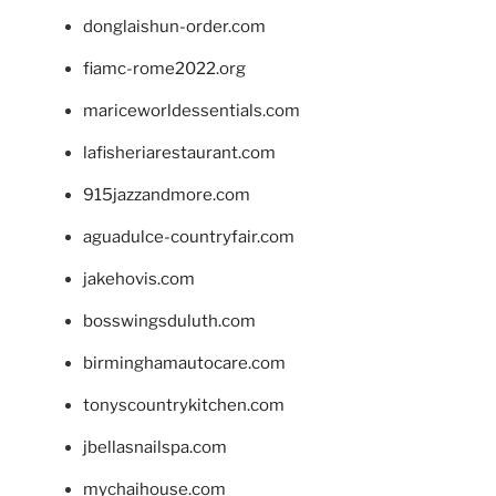
donglaishun-order.com
fiamc-rome2022.org
mariceworldessentials.com
lafisheriarestaurant.com
915jazzandmore.com
aguadulce-countryfair.com
jakehovis.com
bosswingsduluth.com
birminghamautocare.com
tonyscountrykitchen.com
jbellasnailspa.com
mychaihouse.com