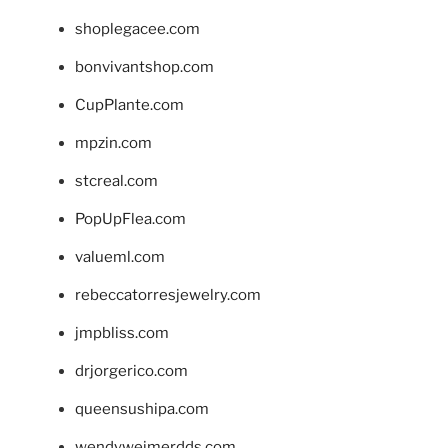
shoplegacee.com
bonvivantshop.com
CupPlante.com
mpzin.com
stcreal.com
PopUpFlea.com
valueml.com
rebeccatorresjewelry.com
jmpbliss.com
drjorgerico.com
queensushipa.com
wendyweimerdds.com