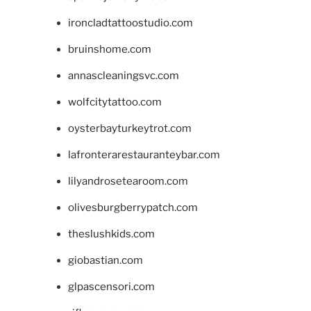
ironcladtattoostudio.com
bruinshome.com
annascleaningsvc.com
wolfcitytattoo.com
oysterbayturkeytrot.com
lafronterarestauranteybar.com
lilyandrosetearoom.com
olivesburgberrypatch.com
theslushkids.com
giobastian.com
glpascensori.com