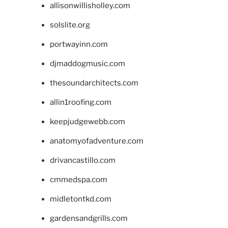
allisonwillisholley.com
solslite.org
portwayinn.com
djmaddogmusic.com
thesoundarchitects.com
allin1roofing.com
keepjudgewebb.com
anatomyofadventure.com
drivancastillo.com
cmmedspa.com
midletontkd.com
gardensandgrills.com