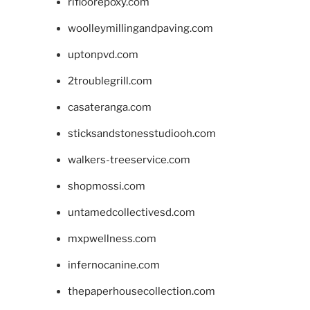
rifloorepoxy.com
woolleymillingandpaving.com
uptonpvd.com
2troublegrill.com
casateranga.com
sticksandstonesstudiooh.com
walkers-treeservice.com
shopmossi.com
untamedcollectivesd.com
mxpwellness.com
infernocanine.com
thepaperhousecollection.com