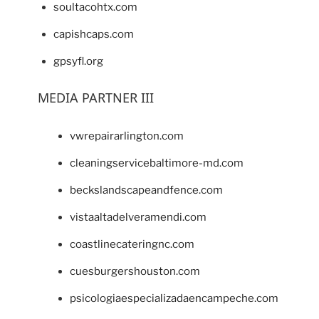
soultacohtx.com
capishcaps.com
gpsyfl.org
MEDIA PARTNER III
vwrepairarlington.com
cleaningservicebaltimore-md.com
beckslandscapeandfence.com
vistaaltadelveramendi.com
coastlinecateringnc.com
cuesburgershouston.com
psicologiaespecializadaencampeche.com