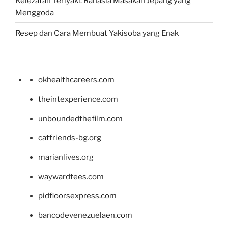
Kelezatan Teriyaki: Rahasia Masakan Jepang yang
Menggoda
Resep dan Cara Membuat Yakisoba yang Enak
okhealthcareers.com
theintexperience.com
unboundedthefilm.com
catfriends-bg.org
marianlives.org
waywardtees.com
pidfloorsexpress.com
bancodevenezuelaen.com