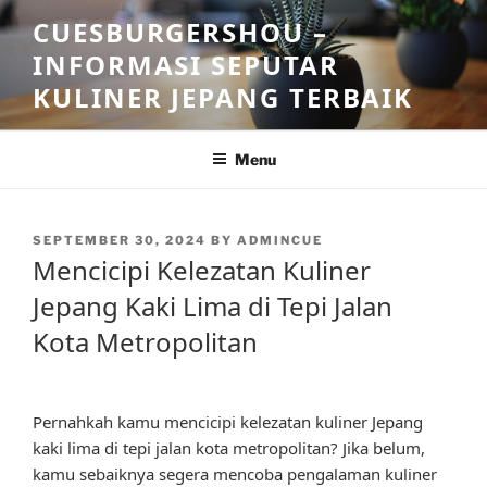
Skip
CUESBURGERSHOU –
to
INFORMASI SEPUTAR
content
KULINER JEPANG TERBAIK
Menu
POSTED
SEPTEMBER 30, 2024
BY
ADMINCUE
ON
Mencicipi Kelezatan Kuliner
Jepang Kaki Lima di Tepi Jalan
Kota Metropolitan
Pernahkah kamu mencicipi kelezatan kuliner Jepang
kaki lima di tepi jalan kota metropolitan? Jika belum,
kamu sebaiknya segera mencoba pengalaman kuliner