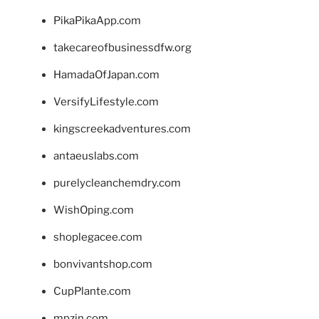
PikaPikaApp.com
takecareofbusinessdfw.org
HamadaOfJapan.com
VersifyLifestyle.com
kingscreekadventures.com
antaeuslabs.com
purelycleanchemdry.com
WishOping.com
shoplegacee.com
bonvivantshop.com
CupPlante.com
mpzin.com