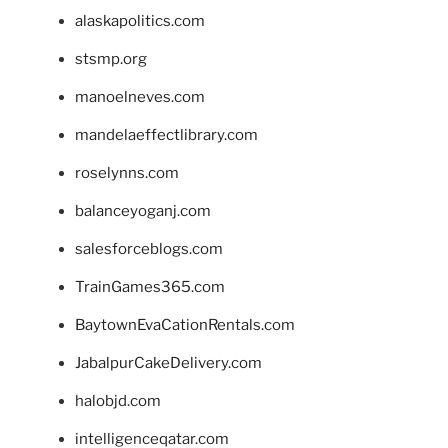
alaskapolitics.com
stsmp.org
manoelneves.com
mandelaeffectlibrary.com
roselynns.com
balanceyoganj.com
salesforceblogs.com
TrainGames365.com
BaytownEvaCationRentals.com
JabalpurCakeDelivery.com
halobjd.com
intelligenceqatar.com