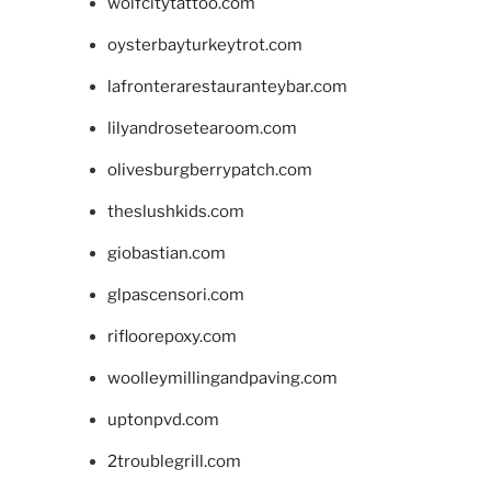
wolfcitytattoo.com
oysterbayturkeytrot.com
lafronterarestauranteybar.com
lilyandrosetearoom.com
olivesburgberrypatch.com
theslushkids.com
giobastian.com
glpascensori.com
rifloorepoxy.com
woolleymillingandpaving.com
uptonpvd.com
2troublegrill.com