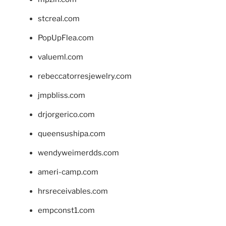
stcreal.com
PopUpFlea.com
valueml.com
rebeccatorresjewelry.com
jmpbliss.com
drjorgerico.com
queensushipa.com
wendyweimerdds.com
ameri-camp.com
hrsreceivables.com
empconst1.com