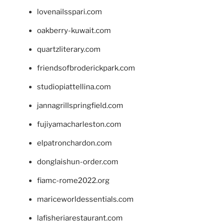
lovenailsspari.com
oakberry-kuwait.com
quartzliterary.com
friendsofbroderickpark.com
studiopiattellina.com
jannagrillspringfield.com
fujiyamacharleston.com
elpatronchardon.com
donglaishun-order.com
fiamc-rome2022.org
mariceworldessentials.com
lafisheriarestaurant.com