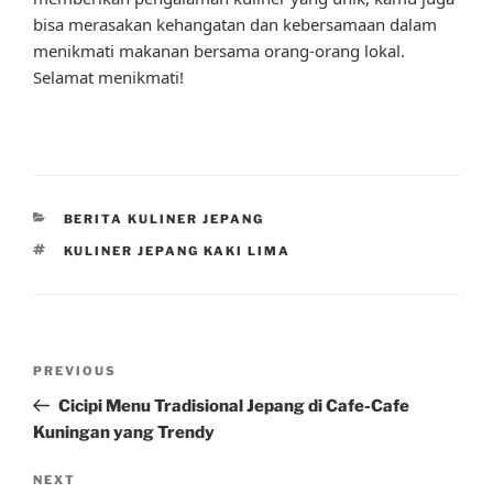
bisa merasakan kehangatan dan kebersamaan dalam
menikmati makanan bersama orang-orang lokal.
Selamat menikmati!
CATEGORIES
BERITA KULINER JEPANG
TAGS
KULINER JEPANG KAKI LIMA
Post
Previous
PREVIOUS
navigation
Post
Cicipi Menu Tradisional Jepang di Cafe-Cafe
Kuningan yang Trendy
Next
NEXT