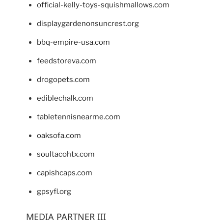
official-kelly-toys-squishmallows.com
displaygardenonsuncrest.org
bbq-empire-usa.com
feedstoreva.com
drogopets.com
ediblechalk.com
tabletennisnearme.com
oaksofa.com
soultacohtx.com
capishcaps.com
gpsyfl.org
MEDIA PARTNER III