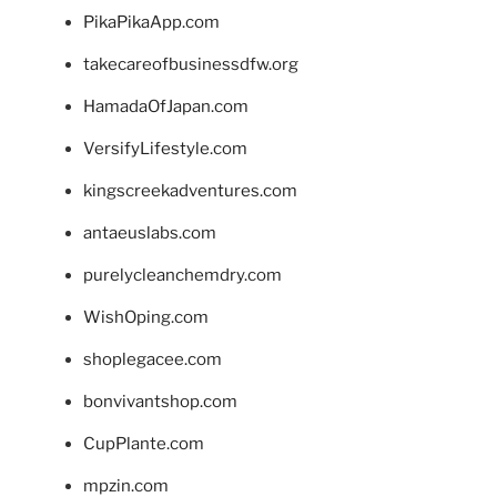
PikaPikaApp.com
takecareofbusinessdfw.org
HamadaOfJapan.com
VersifyLifestyle.com
kingscreekadventures.com
antaeuslabs.com
purelycleanchemdry.com
WishOping.com
shoplegacee.com
bonvivantshop.com
CupPlante.com
mpzin.com