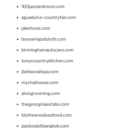
915jazzandmore.com
aguadulce-countryfair.com
jakehovis.com
bosswingsduluth.com
birminghamautocare.com
tonyscountrykitchen.com
jbellasnailspa.com
mychaihouse.com
alvisgrooming.com
thegeorginaestate.com
blythewoodseafood.com
paolosdelibangkok.com