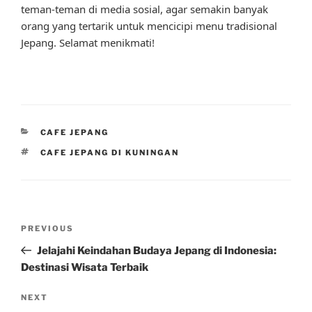
teman-teman di media sosial, agar semakin banyak
orang yang tertarik untuk mencicipi menu tradisional
Jepang. Selamat menikmati!
CATEGORIES
CAFE JEPANG
TAGS
CAFE JEPANG DI KUNINGAN
Post
Previous
PREVIOUS
navigation
Post
Jelajahi Keindahan Budaya Jepang di Indonesia:
Destinasi Wisata Terbaik
Next
NEXT