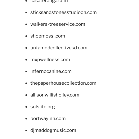
casateranga.com
sticksandstonesstudiooh.com
walkers-treeservice.com
shopmossi.com
untamedcollectivesd.com
mxpwellness.com
infernocanine.com
thepaperhousecollection.com
allisonwillisholley.com
solslite.org
portwayinn.com
djmaddogmusic.com