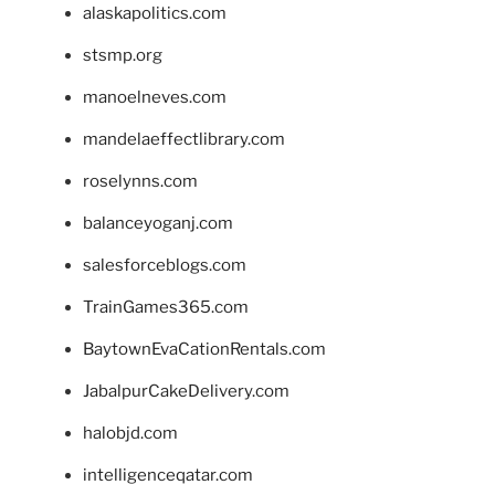
alaskapolitics.com
stsmp.org
manoelneves.com
mandelaeffectlibrary.com
roselynns.com
balanceyoganj.com
salesforceblogs.com
TrainGames365.com
BaytownEvaCationRentals.com
JabalpurCakeDelivery.com
halobjd.com
intelligenceqatar.com