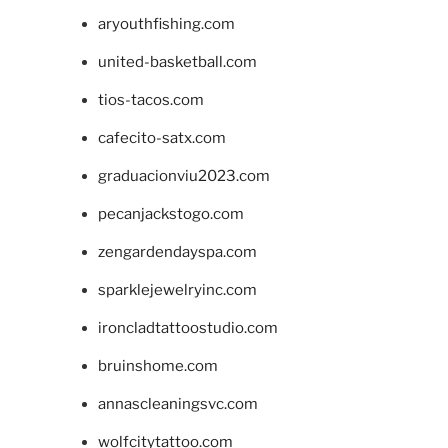
aryouthfishing.com
united-basketball.com
tios-tacos.com
cafecito-satx.com
graduacionviu2023.com
pecanjackstogo.com
zengardendayspa.com
sparklejewelryinc.com
ironcladtattoostudio.com
bruinshome.com
annascleaningsvc.com
wolfcitytattoo.com