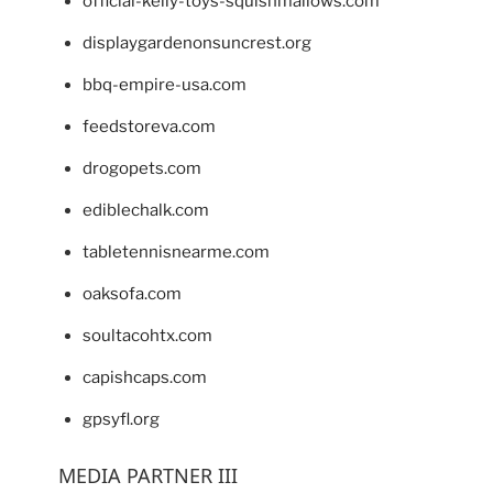
official-kelly-toys-squishmallows.com
displaygardenonsuncrest.org
bbq-empire-usa.com
feedstoreva.com
drogopets.com
ediblechalk.com
tabletennisnearme.com
oaksofa.com
soultacohtx.com
capishcaps.com
gpsyfl.org
MEDIA PARTNER III