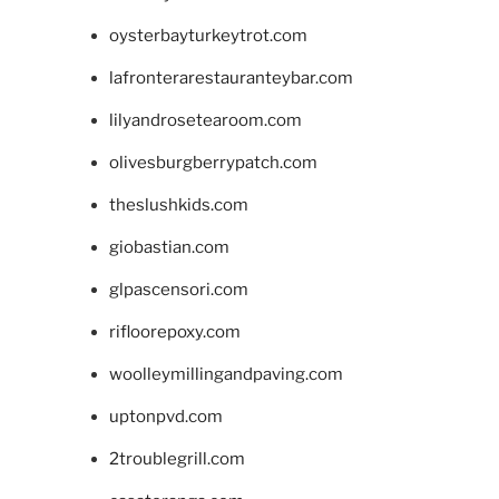
oysterbayturkeytrot.com
lafronterarestauranteybar.com
lilyandrosetearoom.com
olivesburgberrypatch.com
theslushkids.com
giobastian.com
glpascensori.com
rifloorepoxy.com
woolleymillingandpaving.com
uptonpvd.com
2troublegrill.com