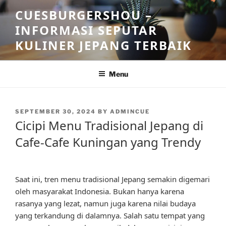
Skip
CUESBURGERSHOU –
to
INFORMASI SEPUTAR
content
KULINER JEPANG TERBAIK
Menu
POSTED
SEPTEMBER 30, 2024
BY
ADMINCUE
ON
Cicipi Menu Tradisional Jepang di
Cafe-Cafe Kuningan yang Trendy
Saat ini, tren menu tradisional Jepang semakin digemari
oleh masyarakat Indonesia. Bukan hanya karena
rasanya yang lezat, namun juga karena nilai budaya
yang terkandung di dalamnya. Salah satu tempat yang