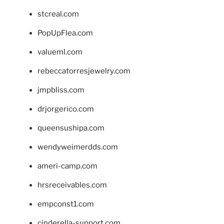
stcreal.com
PopUpFlea.com
valueml.com
rebeccatorresjewelry.com
jmpbliss.com
drjorgerico.com
queensushipa.com
wendyweimerdds.com
ameri-camp.com
hrsreceivables.com
empconst1.com
cinderella-support.com