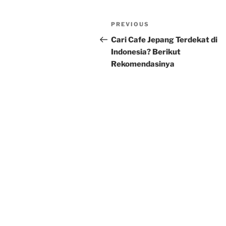
Post
Previous
PREVIOUS
navigation
Post
Cari Cafe Jepang Terdekat di
Indonesia? Berikut
Rekomendasinya