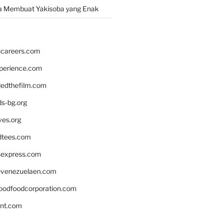
a Membuat Yakisoba yang Enak
hcareers.com
xperience.com
edthefilm.com
ds-bg.org
ves.org
tees.com
rsexpress.com
venezuelaen.com
oodfoodcorporation.com
nnt.com