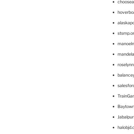
choosea
hoverbo
alaskapo
stsmp.o
manoel
mandelae
roselyn
balance
salesfo
TrainG
Baytown
Jabalpu
halobjd