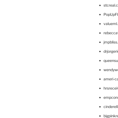
stcreal.
PopUpFl
valueml
rebecca
jmpblis
drjorger
queensu
wendyw
ameri-
hrsrece
empcon
cinderel
bigpinkr