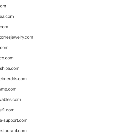
com
ea.com
.com
torresjewelry.com
s.com
ico.com
shipa.com
eimerdds.com
camp.com
ivables.com
st1.com
la-support.com
estaurant.com