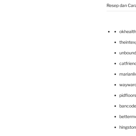
Resep dan Car
okhealt
theinte
unbound
catfrien
marianli
wayward
pidfloo
bancode
betterm
hingsto