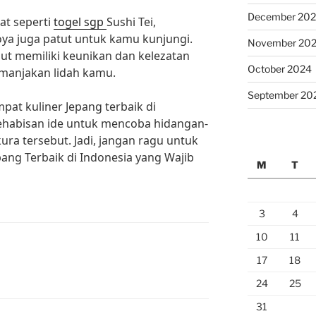
December 20
at seperti
togel sgp
Sushi Tei,
a juga patut untuk kamu kunjungi.
November 20
ut memiliki keunikan dan kelezatan
October 2024
emanjakan lidah kamu.
September 20
pat kuliner Jepang terbaik di
kehabisan ide untuk mencoba hidangan-
ura tersebut. Jadi, jangan ragu untuk
ang Terbaik di Indonesia yang Wajib
M
T
3
4
10
11
17
18
24
25
31