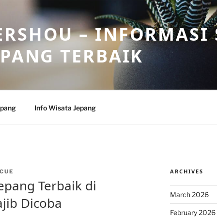
RSHOU – INFORMASI 
EPANG TERBAIK
epang
Info Wisata Jepang
ARCHIVES
CUE
epang Terbaik di
March 2026
jib Dicoba
February 2026