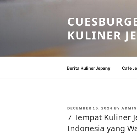
Skip
to
CUESBURGE
content
KULINER J
Berita Kuliner Jepang
Cafe J
POSTED
DECEMBER 15, 2024
BY
ADMIN
ON
7 Tempat Kuliner J
Indonesia yang Wa