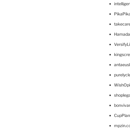
intellig
PikaPik
takecar
Hamada
VersifyL
kingscr
antaeus
purelyc
WishOp
shopleg
bonviva
CupPlan
mpzin.c