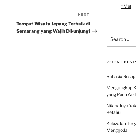
« Mar
NEXT
Next
Post
Tempat Wisata Jepang Terbaik di
Semarang yang Wajib Dikunjungi
Search
for:
RECENT POST
Rahasia Resep 
Mengungkap Ke
yang Perlu And
Nikmatnya Yaki
Ketahui
Kelezatan Teri
Menggoda