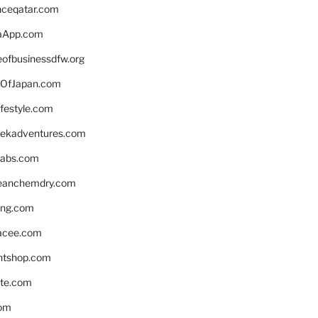
enceqatar.com
aApp.com
eofbusinessdfw.org
OfJapan.com
ifestyle.com
eekadventures.com
labs.com
leanchemdry.com
ing.com
acee.com
ntshop.com
te.com
om