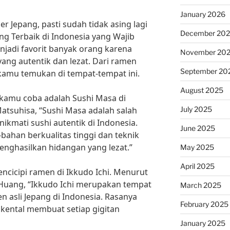
January 2026
er Jepang, pasti sudah tidak asing lagi
December 20
ng Terbaik di Indonesia yang Wajib
njadi favorit banyak orang karena
November 20
ang autentik dan lezat. Dari ramen
September 20
kamu temukan di tempat-tempat ini.
August 2025
 kamu coba adalah Sushi Masa di
July 2025
atsuhisa, “Sushi Masa adalah salah
ikmati sushi autentik di Indonesia.
June 2025
han berkualitas tinggi dan teknik
nghasilkan hidangan yang lezat.”
May 2025
April 2025
encicipi ramen di Ikkudo Ichi. Menurut
 Huang, “Ikkudo Ichi merupakan tempat
March 2025
 asli Jepang di Indonesia. Rasanya
February 2025
kental membuat setiap gigitan
January 2025