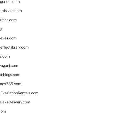
gender.com
ardssale.com
litics.com
rg
neves.com
ffectlibrary.com
ns.com
yoganj.com
rceblogs.com
ames365.com
EvaCationRentals.com
rCakeDelivery.com
.com