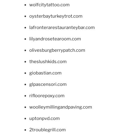
wolfcitytattoo.com
oysterbayturkeytrot.com
lafronterarestauranteybar.com
lilyandrosetearoom.com
olivesburgberrypatch.com
theslushkids.com
giobastian.com
glpascensori.com
rifloorepoxy.com
woolleymillingandpaving.com
uptonpvd.com
2troublegrill.com