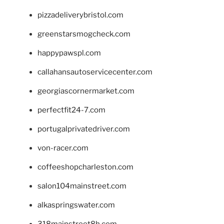
pizzadeliverybristol.com
greenstarsmogcheck.com
happypawspl.com
callahansautoservicecenter.com
georgiascornermarket.com
perfectfit24-7.com
portugalprivatedriver.com
von-racer.com
coffeeshopcharleston.com
salon104mainstreet.com
alkaspringswater.com
318mainstreet8h.com