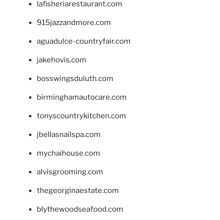
lafisheriarestaurant.com
915jazzandmore.com
aguadulce-countryfair.com
jakehovis.com
bosswingsduluth.com
birminghamautocare.com
tonyscountrykitchen.com
jbellasnailspa.com
mychaihouse.com
alvisgrooming.com
thegeorginaestate.com
blythewoodseafood.com