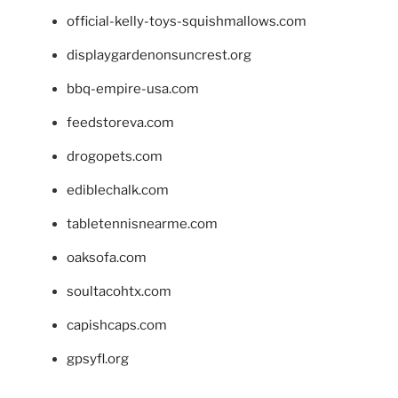
official-kelly-toys-squishmallows.com
displaygardenonsuncrest.org
bbq-empire-usa.com
feedstoreva.com
drogopets.com
ediblechalk.com
tabletennisnearme.com
oaksofa.com
soultacohtx.com
capishcaps.com
gpsyfl.org