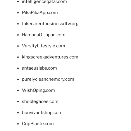
intelligenceqatar.com
PikaPikaApp.com
takecareofbusinessdfw.org
HamadaOfJapan.com
VersifyLifestyle.com
kingscreekadventures.com
antaeuslabs.com
purelycleanchemdry.com
WishOping.com
shoplegacee.com
bonvivantshop.com
CupPlante.com