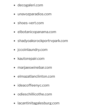
decogaleri.com
unavozparadios.com
shoes-vert.com
elbotanicopanama.com
shadyoaksrockportrvpark.com
jccoinlaundry.com
kautorepair.com
marjaeswinebar.com
elmazatlanclinton.com
ideacoffeenyc.com
odieschillicothe.com
lacantinitagalesburg.com