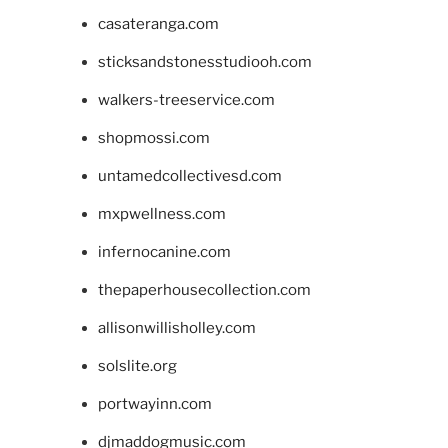
casateranga.com
sticksandstonesstudiooh.com
walkers-treeservice.com
shopmossi.com
untamedcollectivesd.com
mxpwellness.com
infernocanine.com
thepaperhousecollection.com
allisonwillisholley.com
solslite.org
portwayinn.com
djmaddogmusic.com