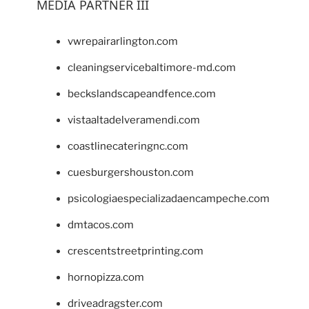
MEDIA PARTNER III
vwrepairarlington.com
cleaningservicebaltimore-md.com
beckslandscapeandfence.com
vistaaltadelveramendi.com
coastlinecateringnc.com
cuesburgershouston.com
psicologiaespecializadaencampeche.com
dmtacos.com
crescentstreetprinting.com
hornopizza.com
driveadragster.com