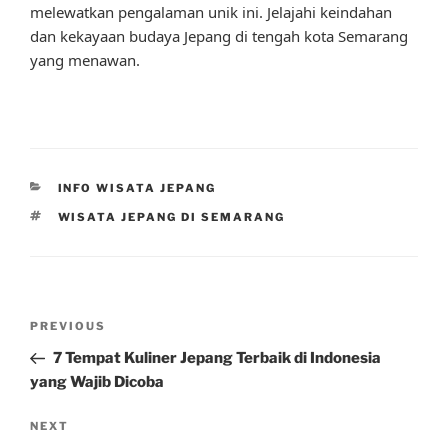
melewatkan pengalaman unik ini. Jelajahi keindahan
dan kekayaan budaya Jepang di tengah kota Semarang
yang menawan.
CATEGORIES
INFO WISATA JEPANG
TAGS
WISATA JEPANG DI SEMARANG
Post
Previous
PREVIOUS
navigation
Post
7 Tempat Kuliner Jepang Terbaik di Indonesia
yang Wajib Dicoba
Next
NEXT