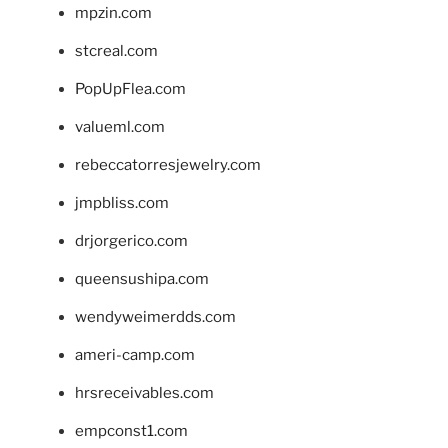
mpzin.com
stcreal.com
PopUpFlea.com
valueml.com
rebeccatorresjewelry.com
jmpbliss.com
drjorgerico.com
queensushipa.com
wendyweimerdds.com
ameri-camp.com
hrsreceivables.com
empconst1.com