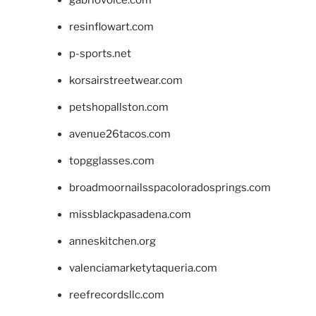
gabriovoice.com
resinflowart.com
p-sports.net
korsairstreetwear.com
petshopallston.com
avenue26tacos.com
topgglasses.com
broadmoornailsspacoloradosprings.com
missblackpasadena.com
anneskitchen.org
valenciamarketytaqueria.com
reefrecordsllc.com