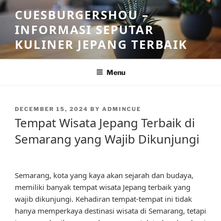
Skip
CUESBURGERSHOU –
to
INFORMASI SEPUTAR
content
KULINER JEPANG TERBAIK
Menu
POSTED
DECEMBER 15, 2024
BY
ADMINCUE
ON
Tempat Wisata Jepang Terbaik di
Semarang yang Wajib Dikunjungi
Semarang, kota yang kaya akan sejarah dan budaya,
memiliki banyak tempat wisata Jepang terbaik yang
wajib dikunjungi. Kehadiran tempat-tempat ini tidak
hanya memperkaya destinasi wisata di Semarang, tetapi