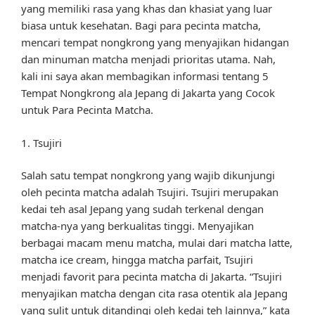
yang memiliki rasa yang khas dan khasiat yang luar
biasa untuk kesehatan. Bagi para pecinta matcha,
mencari tempat nongkrong yang menyajikan hidangan
dan minuman matcha menjadi prioritas utama. Nah,
kali ini saya akan membagikan informasi tentang 5
Tempat Nongkrong ala Jepang di Jakarta yang Cocok
untuk Para Pecinta Matcha.
1. Tsujiri
Salah satu tempat nongkrong yang wajib dikunjungi
oleh pecinta matcha adalah Tsujiri. Tsujiri merupakan
kedai teh asal Jepang yang sudah terkenal dengan
matcha-nya yang berkualitas tinggi. Menyajikan
berbagai macam menu matcha, mulai dari matcha latte,
matcha ice cream, hingga matcha parfait, Tsujiri
menjadi favorit para pecinta matcha di Jakarta. “Tsujiri
menyajikan matcha dengan cita rasa otentik ala Jepang
yang sulit untuk ditandingi oleh kedai teh lainnya,” kata