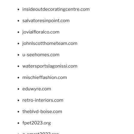
insideoutdecoratingcentre.com
salvatoresinpoint.com
jovialfloralco.com
johnlscotthometeam.com
u-seehomes.com
watersportslagonissi.com
mischieffashion.com
eduwyre.com
retro-interiors.com
theblvd-boise.com
fpet2023.org