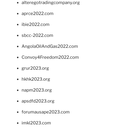
alteregotradingcompany.org
aprce2022.com
ibie2022.com
sbcc-2022.com
AngolaOilAndGas2022.com
Convoy4Freedom2022.com
grur2023.org
hkhk2023.org
napm2023.org
apsdfd2023.org
forumausape2023.com
imkl2023.com