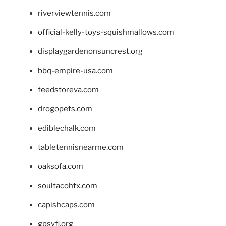
riverviewtennis.com
official-kelly-toys-squishmallows.com
displaygardenonsuncrest.org
bbq-empire-usa.com
feedstoreva.com
drogopets.com
ediblechalk.com
tabletennisnearme.com
oaksofa.com
soultacohtx.com
capishcaps.com
gpsyfl.org