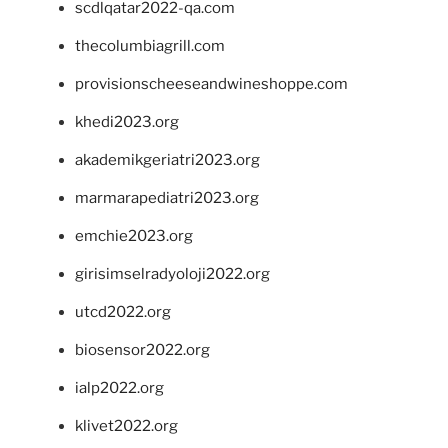
scdlqatar2022-qa.com
thecolumbiagrill.com
provisionscheeseandwineshoppe.com
khedi2023.org
akademikgeriatri2023.org
marmarapediatri2023.org
emchie2023.org
girisimselradyoloji2022.org
utcd2022.org
biosensor2022.org
ialp2022.org
klivet2022.org