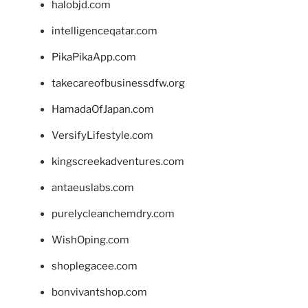
halobjd.com
intelligenceqatar.com
PikaPikaApp.com
takecareofbusinessdfw.org
HamadaOfJapan.com
VersifyLifestyle.com
kingscreekadventures.com
antaeuslabs.com
purelycleanchemdry.com
WishOping.com
shoplegacee.com
bonvivantshop.com