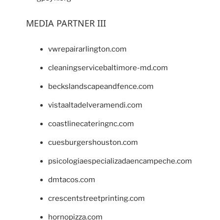
MEDIA PARTNER III
vwrepairarlington.com
cleaningservicebaltimore-md.com
beckslandscapeandfence.com
vistaaltadelveramendi.com
coastlinecateringnc.com
cuesburgershouston.com
psicologiaespecializadaencampeche.com
dmtacos.com
crescentstreetprinting.com
hornopizza.com