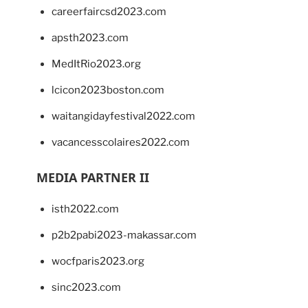
careerfaircsd2023.com
apsth2023.com
MedItRio2023.org
lcicon2023boston.com
waitangidayfestival2022.com
vacancesscolaires2022.com
MEDIA PARTNER II
isth2022.com
p2b2pabi2023-makassar.com
wocfparis2023.org
sinc2023.com