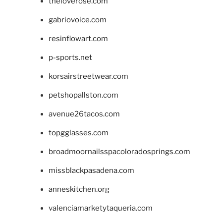
theloverose.com
gabriovoice.com
resinflowart.com
p-sports.net
korsairstreetwear.com
petshopallston.com
avenue26tacos.com
topgglasses.com
broadmoornailsspacoloradosprings.com
missblackpasadena.com
anneskitchen.org
valenciamarketytaqueria.com