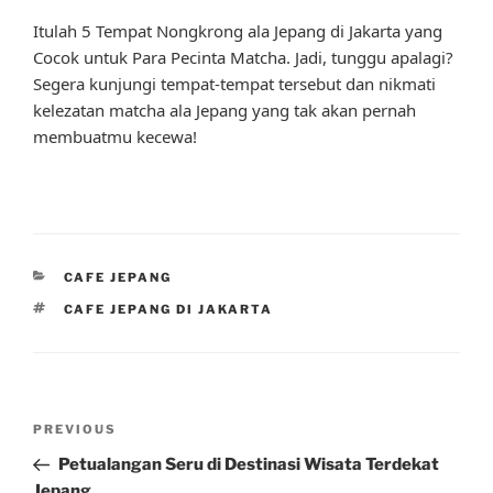
Itulah 5 Tempat Nongkrong ala Jepang di Jakarta yang
Cocok untuk Para Pecinta Matcha. Jadi, tunggu apalagi?
Segera kunjungi tempat-tempat tersebut dan nikmati
kelezatan matcha ala Jepang yang tak akan pernah
membuatmu kecewa!
CATEGORIES
CAFE JEPANG
TAGS
CAFE JEPANG DI JAKARTA
Post
Previous
PREVIOUS
navigation
Post
Petualangan Seru di Destinasi Wisata Terdekat
Jepang