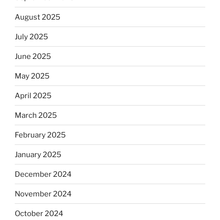
August 2025
July 2025
June 2025
May 2025
April 2025
March 2025
February 2025
January 2025
December 2024
November 2024
October 2024