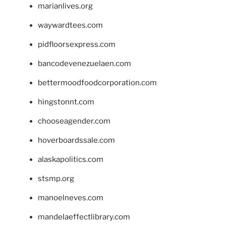
marianlives.org
waywardtees.com
pidfloorsexpress.com
bancodevenezuelaen.com
bettermoodfoodcorporation.com
hingstonnt.com
chooseagender.com
hoverboardssale.com
alaskapolitics.com
stsmp.org
manoelneves.com
mandelaeffectlibrary.com