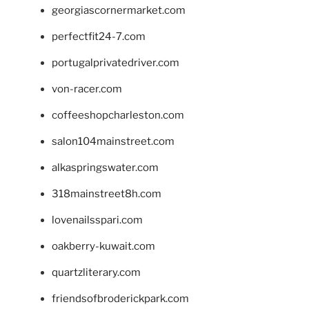
georgiascornermarket.com
perfectfit24-7.com
portugalprivatedriver.com
von-racer.com
coffeeshopcharleston.com
salon104mainstreet.com
alkaspringswater.com
318mainstreet8h.com
lovenailsspari.com
oakberry-kuwait.com
quartzliterary.com
friendsofbroderickpark.com