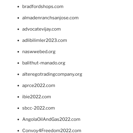
bradfordshops.com
almadenranchsanjose.com
advocatevijay.com
adlibilimler2023.com
naswwebed.org
balithut-manado.org
alteregotradingcompany.org
aprce2022.com
ibie2022.com
sbcc-2022.com
AngolaOilAndGas2022.com
Convoy4Freedom2022.com