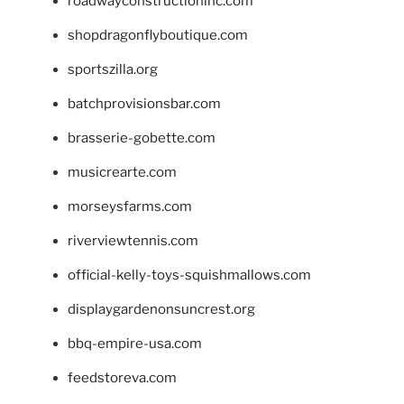
roadwayconstructioninc.com
shopdragonflyboutique.com
sportszilla.org
batchprovisionsbar.com
brasserie-gobette.com
musicrearte.com
morseysfarms.com
riverviewtennis.com
official-kelly-toys-squishmallows.com
displaygardenonsuncrest.org
bbq-empire-usa.com
feedstoreva.com