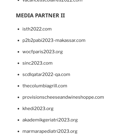
vacancesscolaires2022.com
MEDIA PARTNER II
isth2022.com
p2b2pabi2023-makassar.com
wocfparis2023.org
sinc2023.com
scdlqatar2022-qa.com
thecolumbiagrill.com
provisionscheeseandwineshoppe.com
khedi2023.org
akademikgeriatri2023.org
marmarapediatri2023.org