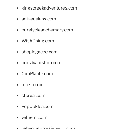
kingscreekadventures.com
antaeuslabs.com
purelycleanchemdry.com
WishOping.com
shoplegacee.com
bonvivantshop.com
CupPlante.com
mpzin.com
stcreal.com
PopUpFlea.com
valueml.com
rebeccatorresjewelry.com