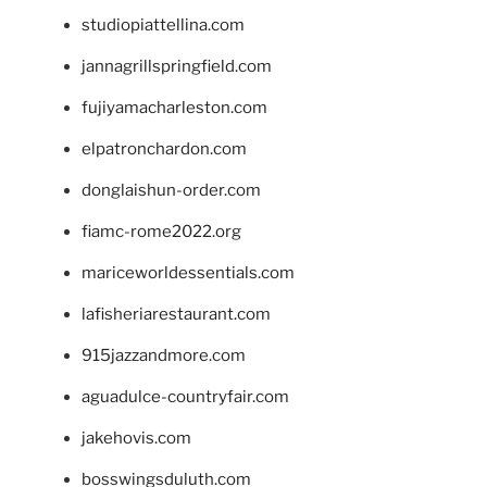
studiopiattellina.com
jannagrillspringfield.com
fujiyamacharleston.com
elpatronchardon.com
donglaishun-order.com
fiamc-rome2022.org
mariceworldessentials.com
lafisheriarestaurant.com
915jazzandmore.com
aguadulce-countryfair.com
jakehovis.com
bosswingsduluth.com