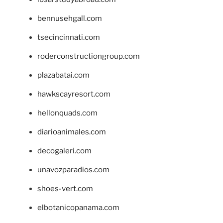
bennusehgall.com
tsecincinnati.com
roderconstructiongroup.com
plazabatai.com
hawkscayresort.com
hellonquads.com
diarioanimales.com
decogaleri.com
unavozparadios.com
shoes-vert.com
elbotanicopanama.com