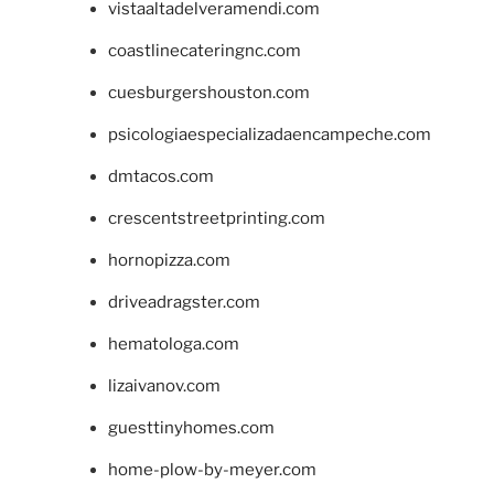
vistaaltadelveramendi.com
coastlinecateringnc.com
cuesburgershouston.com
psicologiaespecializadaencampeche.com
dmtacos.com
crescentstreetprinting.com
hornopizza.com
driveadragster.com
hematologa.com
lizaivanov.com
guesttinyhomes.com
home-plow-by-meyer.com