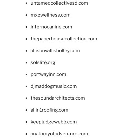
untamedcollectivesd.com
mxpwellness.com
infernocanine.com
thepaperhousecollection.com
allisonwillisholley.com
solslite.org
portwayinn.com
djmaddogmusic.com
thesoundarchitects.com
allin1roofing.com
keepjudgewebb.com
anatomyofadventure.com