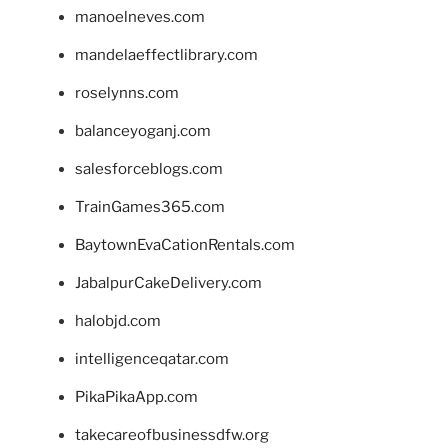
manoelneves.com
mandelaeffectlibrary.com
roselynns.com
balanceyoganj.com
salesforceblogs.com
TrainGames365.com
BaytownEvaCationRentals.com
JabalpurCakeDelivery.com
halobjd.com
intelligenceqatar.com
PikaPikaApp.com
takecareofbusinessdfw.org