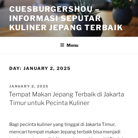
Skip
CUESBURGERSHOU –
to
INFORMASI SEPUTAR
content
KULINER JEPANG TERBAIK
Menu
DAY:
JANUARY 2, 2025
POSTED
JANUARY 2, 2025
ON
Tempat Makan Jepang Terbaik di Jakarta
Timur untuk Pecinta Kuliner
Bagi pecinta kuliner yang tinggal di Jakarta Timur,
mencari tempat makan Jepang terbaik bisa menjadi