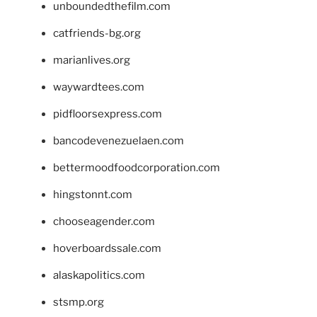
unboundedthefilm.com
catfriends-bg.org
marianlives.org
waywardtees.com
pidfloorsexpress.com
bancodevenezuelaen.com
bettermoodfoodcorporation.com
hingstonnt.com
chooseagender.com
hoverboardssale.com
alaskapolitics.com
stsmp.org