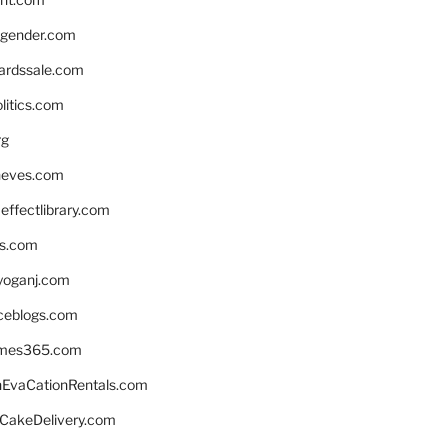
gender.com
ardssale.com
litics.com
rg
neves.com
ffectlibrary.com
ns.com
yoganj.com
rceblogs.com
ames365.com
EvaCationRentals.com
rCakeDelivery.com