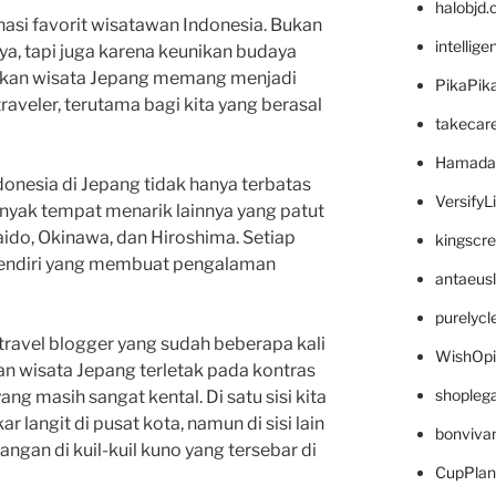
halobjd
nasi favorit wisatawan Indonesia. Bukan
intellig
a, tapi juga karena keunikan budaya
nikan wisata Jepang memang menjadi
PikaPik
traveler, terutama bagi kita yang berasal
takecar
Hamada
donesia di Jepang tidak hanya terbatas
VersifyL
nyak tempat menarik lainnya yang patut
aido, Okinawa, dan Hiroshima. Setiap
kingscr
sendiri yang membuat pengalaman
antaeus
purelyc
ravel blogger yang sudah beberapa kali
WishOp
an wisata Jepang terletak pada kontras
shopleg
ang masih sangat kental. Di satu sisi kita
langit di pusat kota, namun di sisi lain
bonviva
ngan di kuil-kuil kuno yang tersebar di
CupPlan