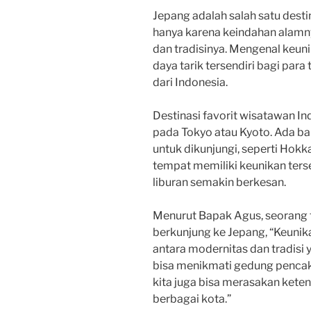
Jepang adalah salah satu desti
hanya karena keindahan alamny
dan tradisinya. Mengenal keu
daya tarik tersendiri bagi para 
dari Indonesia.
Destinasi favorit wisatawan In
pada Tokyo atau Kyoto. Ada ba
untuk dikunjungi, seperti Hokk
tempat memiliki keunikan ter
liburan semakin berkesan.
Menurut Bapak Agus, seorang t
berkunjung ke Jepang, “Keunik
antara modernitas dan tradisi y
bisa menikmati gedung pencakar 
kita juga bisa merasakan ketena
berbagai kota.”