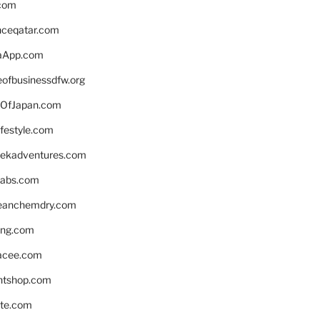
.com
enceqatar.com
aApp.com
eofbusinessdfw.org
OfJapan.com
ifestyle.com
eekadventures.com
labs.com
leanchemdry.com
ing.com
acee.com
ntshop.com
te.com