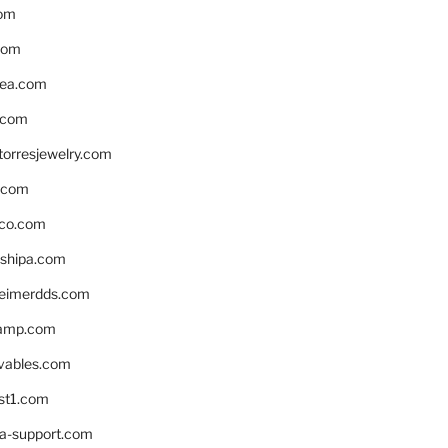
om
com
ea.com
.com
torresjewelry.com
s.com
ico.com
shipa.com
eimerdds.com
camp.com
ivables.com
st1.com
la-support.com