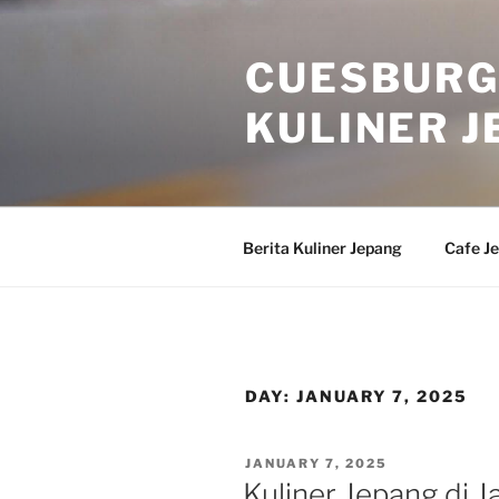
Skip
to
CUESBURG
content
KULINER J
Berita Kuliner Jepang
Cafe J
DAY:
JANUARY 7, 2025
POSTED
JANUARY 7, 2025
ON
Kuliner Jepang di 