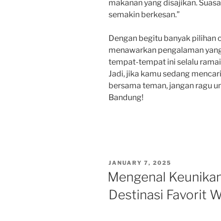
makanan yang disajikan. Sua
semakin berkesan.”
Dengan begitu banyak pilihan 
menawarkan pengalaman yang un
tempat-tempat ini selalu ramai
Jadi, jika kamu sedang mencar
bersama teman, jangan ragu u
Bandung!
POSTED
JANUARY 7, 2025
ON
Mengenal Keunikan
Destinasi Favorit 