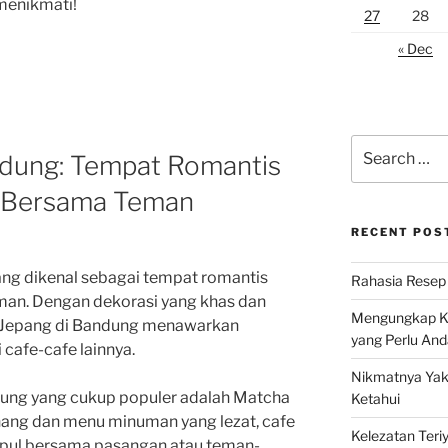
menikmati!
27
28
« Dec
Search
ndung: Tempat Romantis
for:
u Bersama Teman
RECENT POS
g dikenal sebagai tempat romantis
Rahasia Resep 
man. Dengan dekorasi yang khas dan
Mengungkap Ke
e Jepang di Bandung menawarkan
yang Perlu And
cafe-cafe lainnya.
Nikmatnya Yaki
dung yang cukup populer adalah Matcha
Ketahui
nang dan menu minuman yang lezat, cafe
Kelezatan Teri
mpul bersama pasangan atau teman-