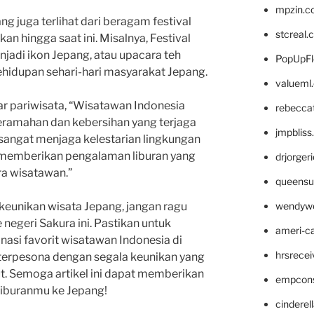
mpzin.c
ang juga terlihat dari beragam festival
stcreal.
kan hingga saat ini. Misalnya, Festival
jadi ikon Jepang, atau upacara teh
PopUpFl
hidupan sehari-hari masyarakat Jepang.
valueml
ar pariwisata, “Wisatawan Indonesia
rebecca
eramahan dan kebersihan yang terjaga
jmpblis
sangat menjaga kelestarian lingkungan
 memberikan pengalaman liburan yang
drjorger
ra wisatawan.”
queensu
wendyw
 keunikan wisata Jepang, jangan ragu
negeri Sakura ini. Pastikan untuk
ameri-
nasi favorit wisatawan Indonesia di
hrsrece
k terpesona dengan segala keunikan yang
ut. Semoga artikel ini dapat memberikan
empcon
liburanmu ke Jepang!
cinderel