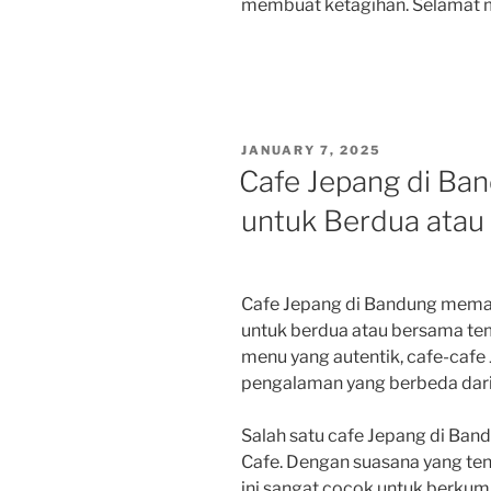
membuat ketagihan. Selamat 
POSTED
JANUARY 7, 2025
ON
Cafe Jepang di Ba
untuk Berdua ata
Cafe Jepang di Bandung meman
untuk berdua atau bersama te
menu yang autentik, cafe-caf
pengalaman yang berbeda dari 
Salah satu cafe Jepang di Ban
Cafe. Dengan suasana yang te
ini sangat cocok untuk berku