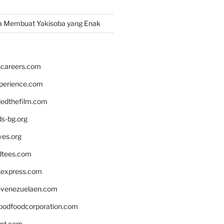
a Membuat Yakisoba yang Enak
hcareers.com
xperience.com
edthefilm.com
ds-bg.org
ves.org
tees.com
rsexpress.com
venezuelaen.com
oodfoodcorporation.com
nnt.com