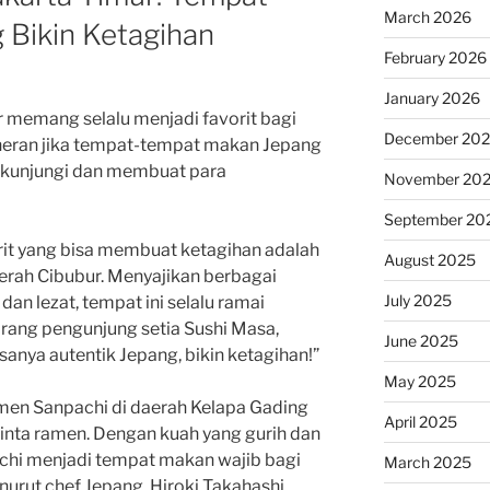
March 2026
 Bikin Ketagihan
February 2026
January 2026
r memang selalu menjadi favorit bagi
December 20
heran jika tempat-tempat makan Jepang
 dikunjungi dan membuat para
November 20
September 20
rit yang bisa membuat ketagihan adalah
August 2025
aerah Cibubur. Menyajikan berbagai
July 2025
n lezat, tempat ini selalu ramai
orang pengunjung setia Sushi Masa,
June 2025
rasanya autentik Jepang, bikin ketagihan!”
May 2025
amen Sanpachi di daerah Kelapa Gading
April 2025
cinta ramen. Dengan kuah yang gurih dan
chi menjadi tempat makan wajib bagi
March 2025
urut chef Jepang, Hiroki Takahashi,