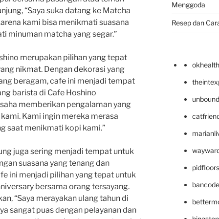
Menggoda
njung, “Saya suka datang ke Matcha
arena kami bisa menikmati suasana
Resep dan Car
ti minuman matcha yang segar.”
shino merupakan pilihan yang tepat
okhealt
yang nikmat. Dengan dekorasi yang
yang beragam, cafe ini menjadi tempat
theinte
ang barista di Cafe Hoshino
unbound
rusaha memberikan pengalaman yang
 kami. Kami ingin mereka merasa
catfrien
ng saat menikmati kopi kami.”
marianli
wayward
dung juga sering menjadi tempat untuk
ngan suasana yang tenang dan
pidfloo
e ini menjadi pilihan yang tepat untuk
bancode
niversary bersama orang tersayang.
n, “Saya merayakan ulang tahun di
betterm
aya sangat puas dengan pelayanan dan
hingsto