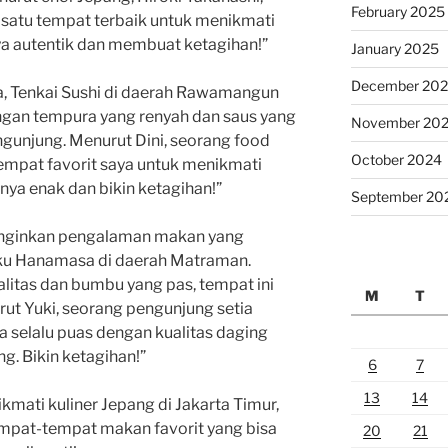
February 2025
satu tempat terbaik untuk menikmati
ya autentik dan membuat ketagihan!”
January 2025
December 20
ra, Tenkai Sushi di daerah Rawamangun
engan tempura yang renyah dan saus yang
November 20
engunjung. Menurut Dini, seorang food
October 2024
tempat favorit saya untuk menikmati
nya enak dan bikin ketagihan!”
September 20
ginginkan pengalaman makan yang
ku Hanamasa di daerah Matraman.
litas dan bumbu yang pas, tempat ini
M
T
rut Yuki, seorang pengunjung setia
a selalu puas dengan kualitas daging
g. Bikin ketagihan!”
6
7
13
14
kmati kuliner Jepang di Jakarta Timur,
mpat-tempat makan favorit yang bisa
20
21