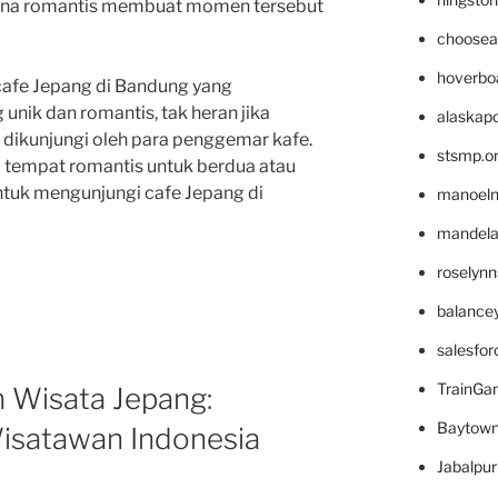
sana romantis membuat momen tersebut
choosea
hoverbo
cafe Jepang di Bandung yang
ik dan romantis, tak heran jika
alaskapo
 dikunjungi oleh para penggemar kafe.
stsmp.o
i tempat romantis untuk berdua atau
ntuk mengunjungi cafe Jepang di
manoel
mandelae
roselyn
balance
salesfo
TrainG
 Wisata Jepang:
Baytown
Wisatawan Indonesia
Jabalpu