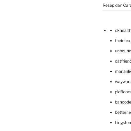
Resep dan Car
okhealt
theinte
unbound
catfrien
marianli
wayward
pidfloo
bancode
betterm
hingsto