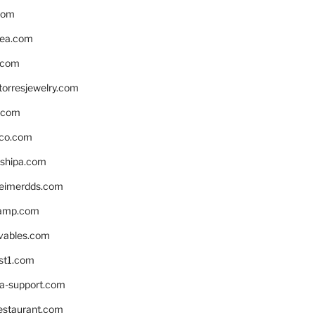
com
ea.com
.com
torresjewelry.com
s.com
ico.com
shipa.com
eimerdds.com
camp.com
ivables.com
st1.com
la-support.com
estaurant.com