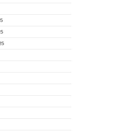
25
25
25