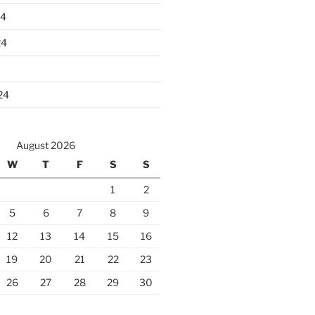
24
24
24
August 2026
W
T
F
S
S
1
2
5
6
7
8
9
12
13
14
15
16
19
20
21
22
23
26
27
28
29
30