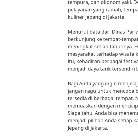
tempura, dan okonomiyaki. 
pelayanan yang ramah, tempat 
kuliner Jepang di Jakarta.
Menurut data dari Dinas Pari
berkunjung ke tempat-tempat k
meningkat setiap tahunnya. 
masyarakat terhadap wisata ku
itu, kehadiran berbagai festiva
menjadi daya tarik tersendiri
Bagi Anda yang ingin menjelaja
jangan ragu untuk mencoba b
tersedia di berbagai tempat.
memuaskan dengan mencicipi b
Siapa tahu, Anda bisa menem
menjadi pilihan Anda setiap k
Jepang di Jakarta.