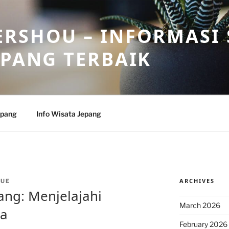
RSHOU – INFORMASI 
EPANG TERBAIK
epang
Info Wisata Jepang
ARCHIVES
CUE
ang: Menjelajahi
March 2026
ta
February 2026