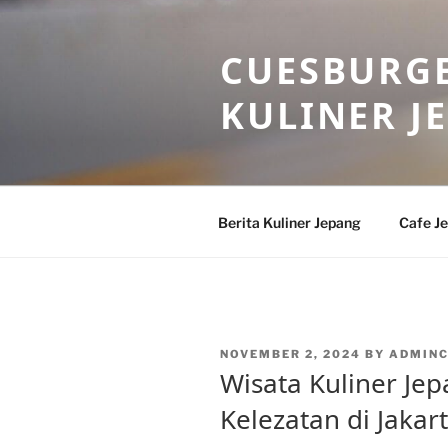
Skip
to
CUESBURGE
content
KULINER J
Berita Kuliner Jepang
Cafe J
POSTED
NOVEMBER 2, 2024
BY
ADMIN
ON
Wisata Kuliner Jep
Kelezatan di Jakar