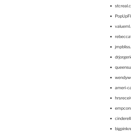
stcreal.
PopUpFl
valueml
rebecca
jmpblis
drjorger
queensu
wendyw
ameri-
hrsrece
empcon
cinderel
bigpinkr