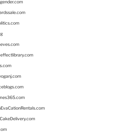
gender.com
ardssale.com
litics.com
rg
neves.com
ffectlibrary.com
ns.com
yoganj.com
rceblogs.com
ames365.com
EvaCationRentals.com
rCakeDelivery.com
.com