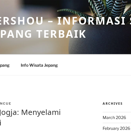
RSHOU – INFORMASI 
EPANG TERBAIK
epang
Info Wisata Jepang
ARCHIVES
NCUE
 Jogja: Menyelami
March 2026
i
February 2026