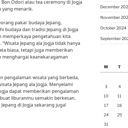
i Bon Odori atau tea ceremony di Jogja
December 20
n yang menarik.
November 20
eorang pakar budaya Jepang,
October 2024
 budaya dan tradisi Jepang di Jogja
 memperkaya pengetahuan kita
September 20
“Wisata Jepang ala Jogja tidak hanya
a biasa, tetapi juga memberikan
an menghargai keanekaragaman
M
T
kan pengalaman wisata yang berbeda,
sata Jepang ala Jogja. Menyelami
3
4
 Jogja dapat memberikan pengalaman
10
11
buat liburanmu semakin berkesan.
 Jepang di Jogja sekarang juga!
17
18
24
25
31