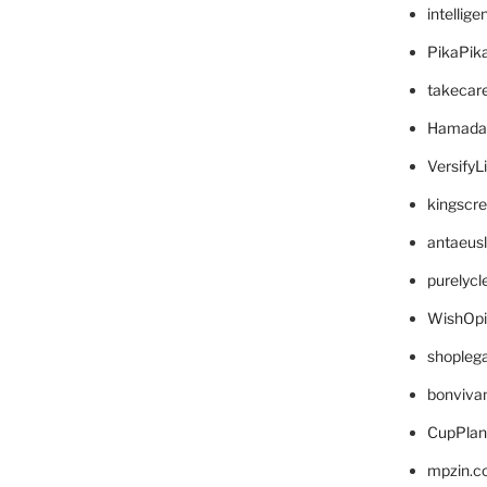
intellig
PikaPik
takecar
Hamada
VersifyL
kingscr
antaeus
purelyc
WishOp
shopleg
bonviva
CupPlan
mpzin.c