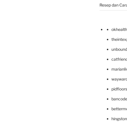
Resep dan Car
okhealt
theinte
unbound
catfrien
marianli
wayward
pidfloo
bancode
betterm
hingsto