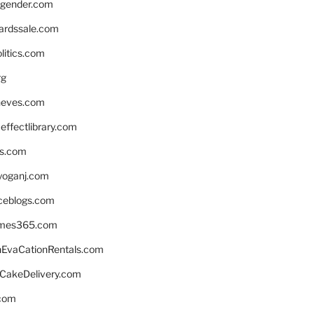
gender.com
ardssale.com
litics.com
rg
neves.com
ffectlibrary.com
ns.com
yoganj.com
rceblogs.com
ames365.com
EvaCationRentals.com
rCakeDelivery.com
.com