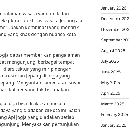
January 2026
engalaman wisata yang unik dan
December 20
ksplorasi destinasi wisata Jepang ala
ja merupakan kombinasi yang menarik
November 20
pang yang khas dengan nuansa kota
September 20
August 2025
Jogja dapat memberikan pengalaman
July 2025
at mengunjungi berbagai tempat
iki arsitektur yang mirip dengan
June 2025
n-restoran Jepang di Jogja yang
 Jepang. Menyantap ramen atau sushi
May 2025
man kuliner yang tak terlupakan.
April 2025
gja juga bisa dilakukan melalui
March 2025
daya yang diadakan di kota ini. Salah
February 2025
ng Api Jogja yang diadakan setiap
ngunjung. Menyaksikan pertunjukan
January 2025