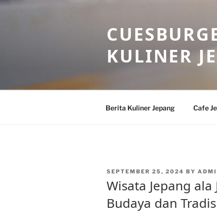
Skip
to
CUESBURGE
content
KULINER J
Berita Kuliner Jepang
Cafe J
POSTED
SEPTEMBER 25, 2024
BY
ADMI
ON
Wisata Jepang ala
Budaya dan Tradis