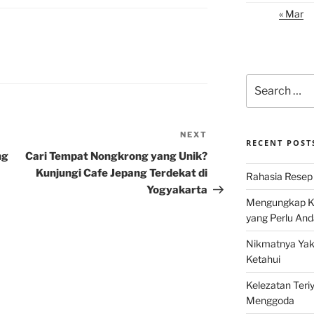
« Mar
Search
for:
NEXT
Next
RECENT POST
Post
ng
Cari Tempat Nongkrong yang Unik?
Kunjungi Cafe Jepang Terdekat di
Rahasia Resep 
Yogyakarta
Mengungkap Ke
yang Perlu And
Nikmatnya Yaki
Ketahui
Kelezatan Teri
Menggoda