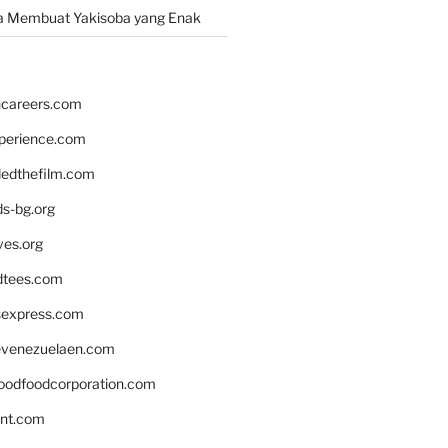
a Membuat Yakisoba yang Enak
hcareers.com
xperience.com
edthefilm.com
ds-bg.org
ves.org
tees.com
rsexpress.com
venezuelaen.com
oodfoodcorporation.com
nnt.com