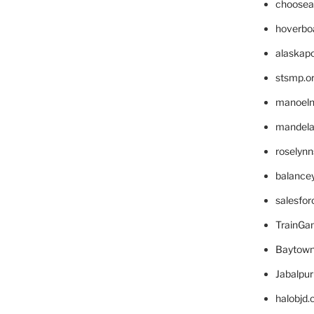
choosea
hoverbo
alaskapo
stsmp.o
manoel
mandelae
roselyn
balance
salesfo
TrainG
Baytown
Jabalpu
halobjd