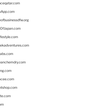
enceqatar.com
aApp.com
eofbusinessdfw.org
OfJapan.com
ifestyle.com
eekadventures.com
labs.com
leanchemdry.com
ing.com
acee.com
ntshop.com
te.com
om