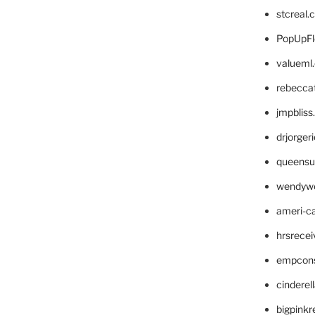
stcreal.
PopUpFl
valueml
rebecca
jmpblis
drjorger
queensu
wendyw
ameri-
hrsrece
empcon
cinderel
bigpinkr