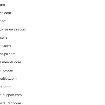
com
ea.com
.com
torresjewelry.com
s.com
ico.com
shipa.com
eimerdds.com
camp.com
ivables.com
st1.com
la-support.com
estaurant.com