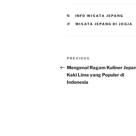
CATEGORIES
INFO WISATA JEPANG
TAGS
WISATA JEPANG DI JOGJA
Post
Previous
PREVIOUS
navigation
Post
Mengenal Ragam Kuliner Jepa
Kaki Lima yang Populer di
Indonesia