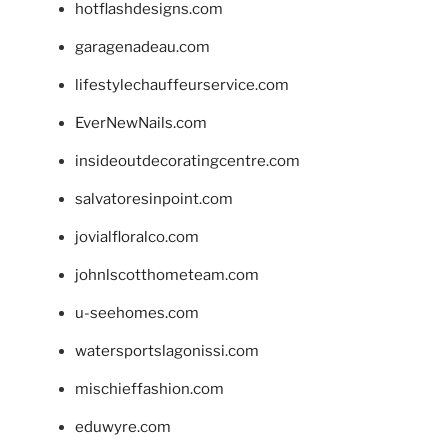
hotflashdesigns.com
garagenadeau.com
lifestylechauffeurservice.com
EverNewNails.com
insideoutdecoratingcentre.com
salvatoresinpoint.com
jovialfloralco.com
johnlscotthometeam.com
u-seehomes.com
watersportslagonissi.com
mischieffashion.com
eduwyre.com