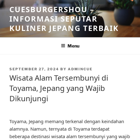
Skip
CUESBURGERSHOU –
to
INFORMASI SEPUTAR
content
KULINER JEPANG TERBAIK
Menu
POSTED
SEPTEMBER 27, 2024
BY
ADMINCUE
ON
Wisata Alam Tersembunyi di
Toyama, Jepang yang Wajib
Dikunjungi
Toyama, Jepang memang terkenal dengan keindahan
alamnya. Namun, ternyata di Toyama terdapat
beberapa destinasi wisata alam tersembunyi yang wajib