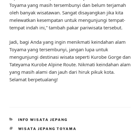
Toyama yang masih tersembunyi dan belum terjamah
oleh banyak wisatawan. Sangat disayangkan jika kita
melewatkan kesempatan untuk mengunjungi tempat-
tempat indah ini,” tambah pakar pariwisata tersebut.
Jadi, bagi Anda yang ingin menikmati keindahan alam
Toyama yang tersembunyi, jangan lupa untuk
mengunjungi destinasi wisata seperti Kurobe Gorge dan
Tateyama Kurobe Alpine Route. Nikmati keindahan alam
yang masih alami dan jauh dari hiruk pikuk kota.
Selamat berpetualang!
CATEGORIES
INFO WISATA JEPANG
TAGS
WISATA JEPANG TOYAMA