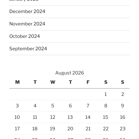
December 2024
November 2024
October 2024
September 2024
August 2026
M
T
W
T
F
S
S
1
2
3
4
5
6
7
8
9
10
11
12
13
14
15
16
17
18
19
20
21
22
23