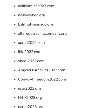
adlibilimler2023.com
naswwebed.org
balithut-manado.org
alteregotradingcompany.org
aprce2022.com
ibie2022.com
sbcc-2022.com
AngolaOilAndGas2022.com
Convoy4Freedom2022.com
grur2023.org
hkhk2023.org
napm2023.org