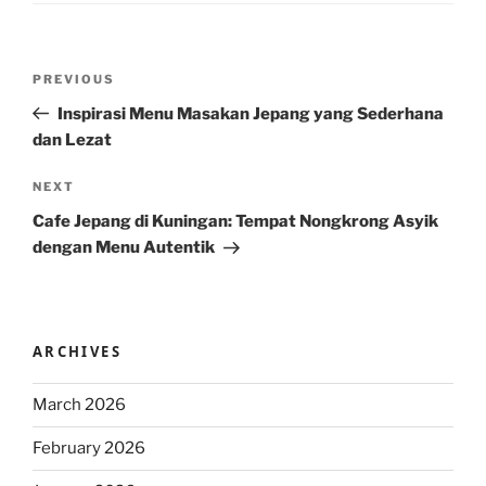
Post
Previous
PREVIOUS
navigation
Post
Inspirasi Menu Masakan Jepang yang Sederhana
dan Lezat
Next
NEXT
Post
Cafe Jepang di Kuningan: Tempat Nongkrong Asyik
dengan Menu Autentik
ARCHIVES
March 2026
February 2026