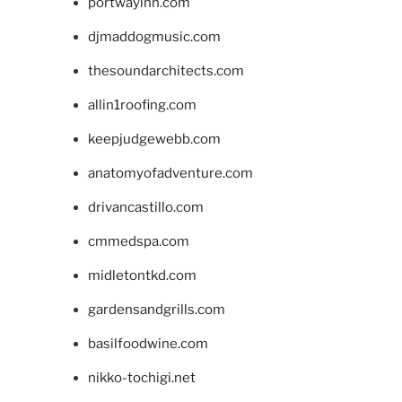
portwayinn.com
djmaddogmusic.com
thesoundarchitects.com
allin1roofing.com
keepjudgewebb.com
anatomyofadventure.com
drivancastillo.com
cmmedspa.com
midletontkd.com
gardensandgrills.com
basilfoodwine.com
nikko-tochigi.net