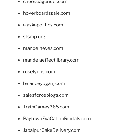
chooseagender.com
hoverboardssale.com
alaskapolitics.com
stsmp.org
manoelneves.com
mandelaeffectlibrary.com
roselynns.com
balanceyoganj.com
salesforceblogs.com
TrainGames365.com
BaytownEvaCationRentals.com
JabalpurCakeDelivery.com