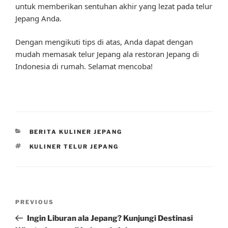
untuk memberikan sentuhan akhir yang lezat pada telur
Jepang Anda.
Dengan mengikuti tips di atas, Anda dapat dengan
mudah memasak telur Jepang ala restoran Jepang di
Indonesia di rumah. Selamat mencoba!
CATEGORIES
BERITA KULINER JEPANG
TAGS
KULINER TELUR JEPANG
Post
Previous
PREVIOUS
navigation
Post
Ingin Liburan ala Jepang? Kunjungi Destinasi