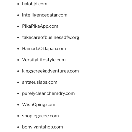
halobjd.com
intelligenceqatar.com
PikaPikaApp.com
takecareofbusinessdfw.org
HamadaOfJapan.com
VersifyLifestyle.com
kingscreekadventures.com
antaeuslabs.com
purelycleanchemdry.com
WishOping.com
shoplegacee.com
bonvivantshop.com