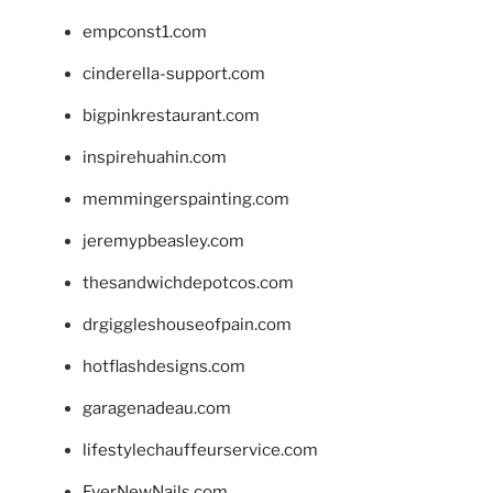
empconst1.com
cinderella-support.com
bigpinkrestaurant.com
inspirehuahin.com
memmingerspainting.com
jeremypbeasley.com
thesandwichdepotcos.com
drgiggleshouseofpain.com
hotflashdesigns.com
garagenadeau.com
lifestylechauffeurservice.com
EverNewNails.com