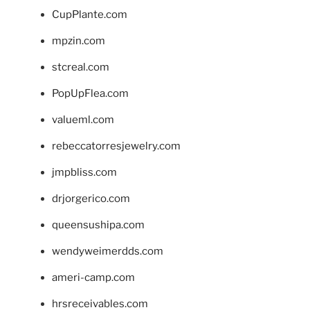
CupPlante.com
mpzin.com
stcreal.com
PopUpFlea.com
valueml.com
rebeccatorresjewelry.com
jmpbliss.com
drjorgerico.com
queensushipa.com
wendyweimerdds.com
ameri-camp.com
hrsreceivables.com