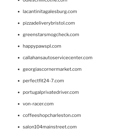
odieschillicothe.com
lacantinitagalesburg.com
pizzadeliverybristol.com
greenstarsmogcheck.com
happypawspl.com
callahansautoservicecenter.com
georgiascornermarket.com
perfectfit24-7.com
portugalprivatedriver.com
von-racer.com
coffeeshopcharleston.com
salon104mainstreet.com