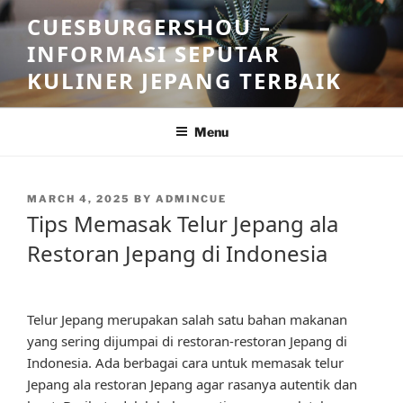
Skip
CUESBURGERSHOU –
to
INFORMASI SEPUTAR
content
KULINER JEPANG TERBAIK
Menu
POSTED
MARCH 4, 2025
BY
ADMINCUE
ON
Tips Memasak Telur Jepang ala
Restoran Jepang di Indonesia
Telur Jepang merupakan salah satu bahan makanan
yang sering dijumpai di restoran-restoran Jepang di
Indonesia. Ada berbagai cara untuk memasak telur
Jepang ala restoran Jepang agar rasanya autentik dan