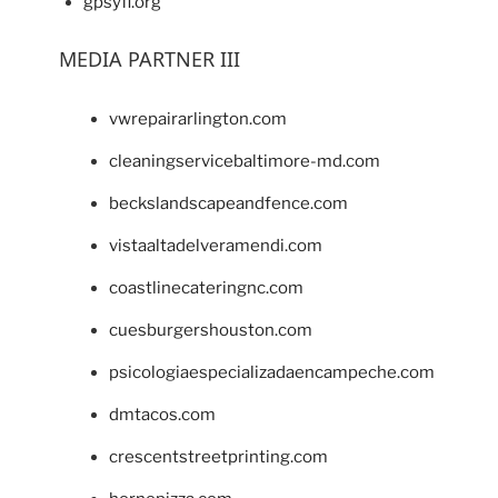
gpsyfl.org
MEDIA PARTNER III
vwrepairarlington.com
cleaningservicebaltimore-md.com
beckslandscapeandfence.com
vistaaltadelveramendi.com
coastlinecateringnc.com
cuesburgershouston.com
psicologiaespecializadaencampeche.com
dmtacos.com
crescentstreetprinting.com