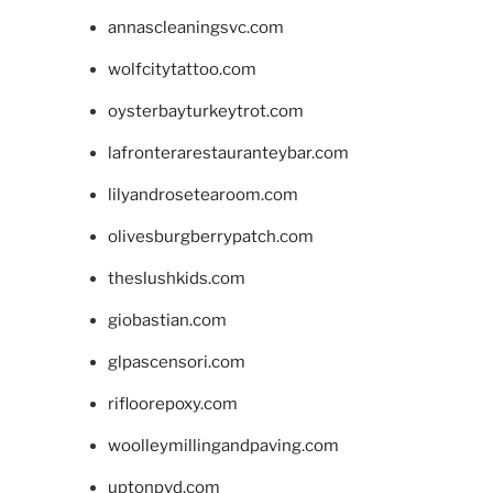
annascleaningsvc.com
wolfcitytattoo.com
oysterbayturkeytrot.com
lafronterarestauranteybar.com
lilyandrosetearoom.com
olivesburgberrypatch.com
theslushkids.com
giobastian.com
glpascensori.com
rifloorepoxy.com
woolleymillingandpaving.com
uptonpvd.com