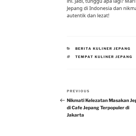
ini. Jadi, tunggu apa lagi? Ma
Jepang di Indonesia dan nikm
autentik dan lezat!
CATEGORIES
BERITA KULINER JEPANG
TAGS
TEMPAT KULINER JEPANG
Post
Previous
PREVIOUS
navigation
Post
Nikmati Kelezatan Masakan J
di Cafe Jepang Terpopuler di
Jakarta