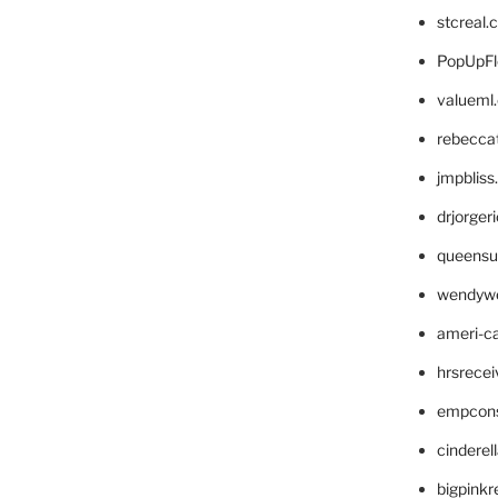
stcreal.
PopUpFl
valueml
rebecca
jmpblis
drjorger
queensu
wendyw
ameri-
hrsrece
empcon
cinderel
bigpinkr