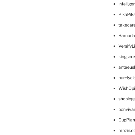
intellig
PikaPik
takecar
Hamada
VersifyL
kingscr
antaeus
purelyc
WishOp
shopleg
bonviva
CupPlan
mpzin.c