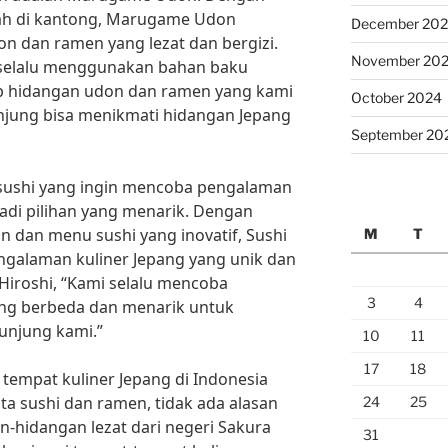
mah di kantong, Marugame Udon
December 20
n dan ramen yang lezat dan bergizi.
November 20
 selalu menggunakan bahan baku
iap hidangan udon dan ramen yang kami
October 2024
njung bisa menikmati hidangan Jepang
September 20
ta sushi yang ingin mencoba pengalaman
jadi pilihan yang menarik. Dengan
 dan menu sushi yang inovatif, Sushi
M
T
ngalaman kuliner Jepang yang unik dan
iroshi, “Kami selalu mencoba
3
4
ng berbeda dan menarik untuk
unjung kami.”
10
11
17
18
 tempat kuliner Jepang di Indonesia
ta sushi dan ramen, tidak ada alasan
24
25
-hidangan lezat dari negeri Sakura
31