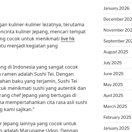
January 2026
December 20
n kuliner-kuliner lezatnya, terutama
November 20
encinta kuliner Jepang, mencari tempat
yang cocok untuk menikmati
live hk
September 20
ntu menjadi kegiatan yang
August 2025
July 2025
ang di Indonesia yang sangat cocok
n ramen adalah Sushi Tei. Dengan
June 2025
han baku yang terjamin, Sushi Tei
May 2025
ntuk menikmati sushi yang autentik dan
orang chef Jepang yang bertugas di
April 2025
aha mempertahankan cita rasa asli sushi
March 2025
g kami sajikan.”
February 2025
ner Jepang lainnya yang cocok untuk
January 2025
men adalah Marugame Udon. Dengan