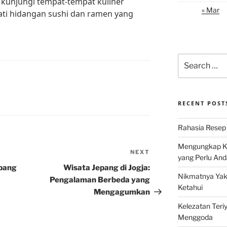
ri kunjungi tempat-tempat kuliner
« Mar
ati hidangan sushi dan ramen yang
Search
for:
RECENT POST
Rahasia Resep 
Mengungkap Ke
NEXT
Next
yang Perlu And
Post
epang
Wisata Jepang di Jogja:
Nikmatnya Yaki
Pengalaman Berbeda yang
Ketahui
Mengagumkan
Kelezatan Teri
Menggoda