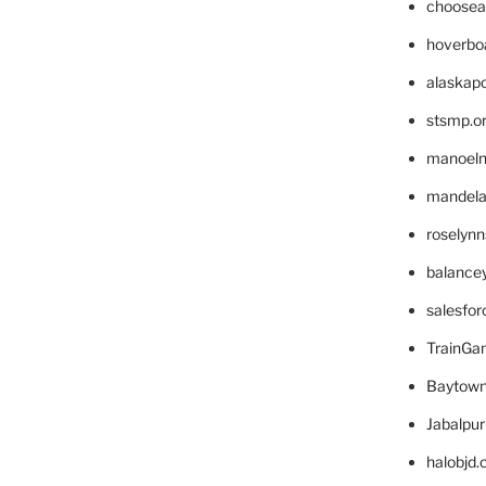
choosea
hoverbo
alaskapo
stsmp.o
manoel
mandelae
roselyn
balance
salesfo
TrainG
Baytown
Jabalpu
halobjd