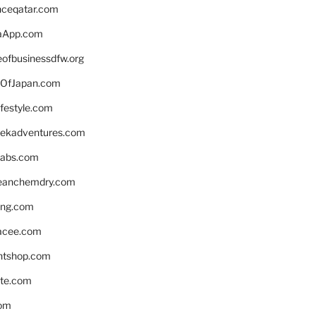
enceqatar.com
aApp.com
eofbusinessdfw.org
OfJapan.com
ifestyle.com
eekadventures.com
labs.com
leanchemdry.com
ing.com
acee.com
ntshop.com
te.com
om