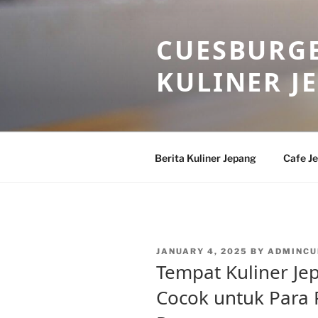
Skip
to
CUESBURGE
content
KULINER J
Berita Kuliner Jepang
Cafe J
POSTED
JANUARY 4, 2025
BY
ADMINCU
ON
Tempat Kuliner Je
Cocok untuk Para 