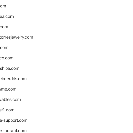
com
ea.com
.com
torresjewelry.com
s.com
ico.com
shipa.com
eimerdds.com
camp.com
ivables.com
st1.com
la-support.com
estaurant.com