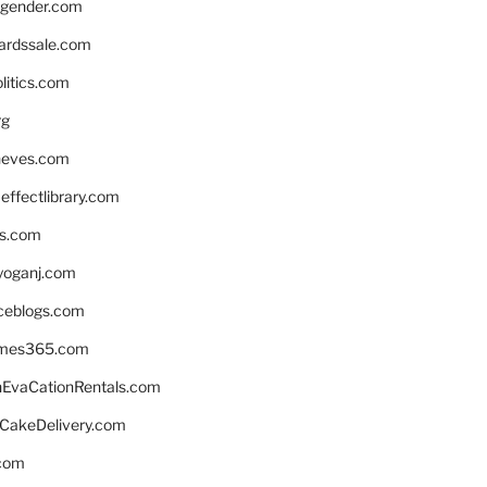
gender.com
ardssale.com
litics.com
rg
neves.com
ffectlibrary.com
ns.com
yoganj.com
rceblogs.com
ames365.com
EvaCationRentals.com
rCakeDelivery.com
.com