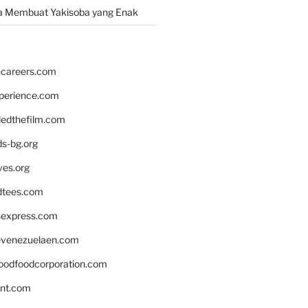
a Membuat Yakisoba yang Enak
hcareers.com
xperience.com
edthefilm.com
ds-bg.org
ves.org
tees.com
rsexpress.com
venezuelaen.com
oodfoodcorporation.com
nnt.com