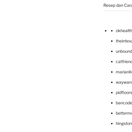
Resep dan Car
okhealt
theinte
unbound
catfrien
marianli
wayward
pidfloo
bancode
betterm
hingsto