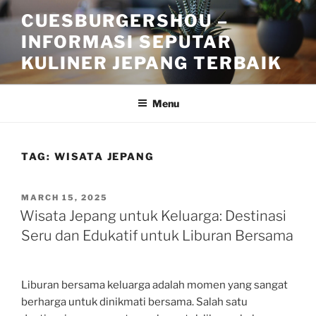
Skip
CUESBURGERSHOU –
to
INFORMASI SEPUTAR
content
KULINER JEPANG TERBAIK
Menu
TAG:
WISATA JEPANG
POSTED
MARCH 15, 2025
ON
Wisata Jepang untuk Keluarga: Destinasi
Seru dan Edukatif untuk Liburan Bersama
Liburan bersama keluarga adalah momen yang sangat
berharga untuk dinikmati bersama. Salah satu