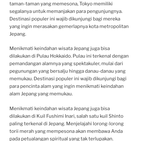
taman-taman yang memesona, Tokyo memiliki
segalanya untuk memanjakan para pengunjungnya.
Destinasi populer ini wajib dikunjungi bagi mereka
yang ingin merasakan gemerlapnya kota metropolitan
Jepang.
Menikmati keindahan wisata Jepang juga bisa
dilakukan di Pulau Hokkaido. Pulau ini terkenal dengan
pemandangan alamnya yang spektakuler, mulai dari
pegunungan yang bersalju hingga danau-danau yang
memukau. Destinasi populer ini wajib dikunjungi bagi
para pencinta alam yang ingin menikmati keindahan
alam Jepang yang memukau.
Menikmati keindahan wisata Jepang juga bisa
dilakukan di Kuil Fushimi Inari, salah satu kuil Shinto
paling terkenal di Jepang. Menjelajahi lorong-lorong
torii merah yang mempesona akan membawa Anda
pada petualangan spiritual yang tak terlupakan.