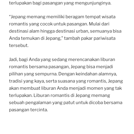
terlupakan bagi pasangan yang mengunjunginya.
“Jepang memang memiliki beragam tempat wisata
romantis yang cocok untuk pasangan. Mulai dari
destinasi alam hingga destinasi urban, semuanya bisa
Anda temukan di Jepang,” tambah pakar pariwisata
tersebut.
Jadi, bagi Anda yang sedang merencanakan liburan
romantis bersama pasangan, Jepang bisa menjadi
pilihan yang sempurna. Dengan keindahan alamnya,
tradisi yang kaya, serta suasana yang romantis, Jepang
akan membuat liburan Anda menjadi momen yang tak
terlupakan. Liburan romantis di Jepang memang
sebuah pengalaman yang patut untuk dicoba bersama
pasangan tercinta.