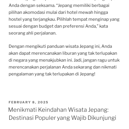
Anda dengan seksama. “Jepang memiliki berbagai
pilihan akomodasi mulai dari hotel mewah hingga
hostel yang terjangkau. Pilihlah tempat menginap yang
sesuai dengan budget dan preferensi Anda,” kata
seorang ahli perjalanan.
Dengan mengikuti panduan wisata Jepang ini, Anda
akan dapat merencanakan liburan yang tak terlupakan
di negara yang menakjubkan ini. Jadi, jangan ragu untuk
merencanakan perjalanan Anda sekarang dan nikmati
pengalaman yang tak terlupakan di Jepang!
POSTED
FEBRUARY 8, 2025
ON
Menikmati Keindahan Wisata Jepang:
Destinasi Populer yang Wajib Dikunjungi