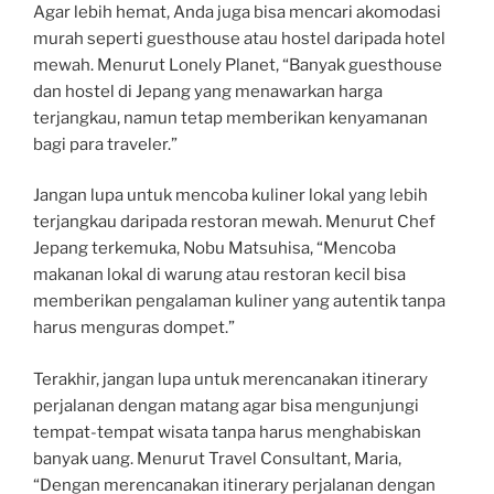
Agar lebih hemat, Anda juga bisa mencari akomodasi
murah seperti guesthouse atau hostel daripada hotel
mewah. Menurut Lonely Planet, “Banyak guesthouse
dan hostel di Jepang yang menawarkan harga
terjangkau, namun tetap memberikan kenyamanan
bagi para traveler.”
Jangan lupa untuk mencoba kuliner lokal yang lebih
terjangkau daripada restoran mewah. Menurut Chef
Jepang terkemuka, Nobu Matsuhisa, “Mencoba
makanan lokal di warung atau restoran kecil bisa
memberikan pengalaman kuliner yang autentik tanpa
harus menguras dompet.”
Terakhir, jangan lupa untuk merencanakan itinerary
perjalanan dengan matang agar bisa mengunjungi
tempat-tempat wisata tanpa harus menghabiskan
banyak uang. Menurut Travel Consultant, Maria,
“Dengan merencanakan itinerary perjalanan dengan