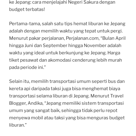
ke Jepang: cara menjelajahi Negeri Sakura dengan
budget terbatas!
Pertama-tama, salah satu tips hemat liburan ke Jepang
adalah dengan memilih waktu yang tepat untuk pergi.
Menurut pakar perjalanan, Perjalanan.com, “Bulan April
hingga Juni dan September hingga November adalah
waktu yang ideal untuk berkunjung ke Jepang. Harga
tiket pesawat dan akomodasi cenderung lebih murah
pada periode ini.”
Selain itu, memilih transportasi umum seperti bus dan
kereta api daripada taksi juga bisa menghemat biaya
transportasi selama liburan di Jepang. Menurut Travel
Blogger, Andika, “Jepang memiliki sistem transportasi
umum yang sangat baik, sehingga tidak perlu repot
menyewa mobil atau taksi yang bisa menguras budget
liburan.”