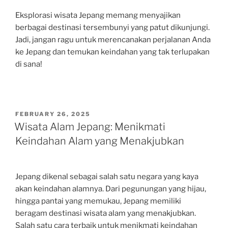
Eksplorasi wisata Jepang memang menyajikan
berbagai destinasi tersembunyi yang patut dikunjungi.
Jadi, jangan ragu untuk merencanakan perjalanan Anda
ke Jepang dan temukan keindahan yang tak terlupakan
di sana!
POSTED
FEBRUARY 26, 2025
ON
Wisata Alam Jepang: Menikmati
Keindahan Alam yang Menakjubkan
Jepang dikenal sebagai salah satu negara yang kaya
akan keindahan alamnya. Dari pegunungan yang hijau,
hingga pantai yang memukau, Jepang memiliki
beragam destinasi wisata alam yang menakjubkan.
Salah satu cara terbaik untuk menikmati keindahan