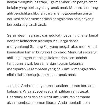
hanya menghibur, tetapi juga memberikan pengalaman
belajar yang berharga bagi anak-anak. Menurut seorang
ahli pendidikan, liburan yang menggabungkan unsur
edukasi dapat memberikan pengalaman belajar yang
berbeda bagi anak-anak.
Selain destinasi seru dan edukatif, Jepang juga terkenal
dengan keindahan alamnya. Keluarga dapat
mengunjungi Gunung Fuji yang megah atau menikmati
keindahan taman bunga di Hokkaido. Menurut seorang
ahli lingkungan, menjaga kelestarian alam adalah
tanggung jawab bersama, dan liburan keluarga
merupakan kesempatan yang baik untuk mengajarkan
nilai-nilai keberlanjutan kepada anak-anak.
Jadi, jika Anda sedang merencanakan liburan bersama
keluarga, Wisata Jepang adalah pilihan yang tepat.
Destinasi seru dan edukatif untuk liburan bersama
akan membuat momen liburan Anda menjadi lebih