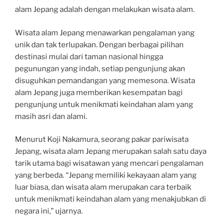
alam Jepang adalah dengan melakukan wisata alam.
Wisata alam Jepang menawarkan pengalaman yang
unik dan tak terlupakan. Dengan berbagai pilihan
destinasi mulai dari taman nasional hingga
pegunungan yang indah, setiap pengunjung akan
disuguhkan pemandangan yang memesona. Wisata
alam Jepang juga memberikan kesempatan bagi
pengunjung untuk menikmati keindahan alam yang
masih asri dan alami.
Menurut Koji Nakamura, seorang pakar pariwisata
Jepang, wisata alam Jepang merupakan salah satu daya
tarik utama bagi wisatawan yang mencari pengalaman
yang berbeda. “Jepang memiliki kekayaan alam yang
luar biasa, dan wisata alam merupakan cara terbaik
untuk menikmati keindahan alam yang menakjubkan di
negara ini,” ujarnya.