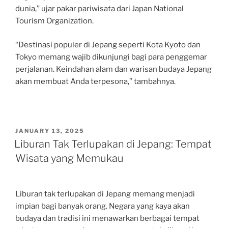
dunia,” ujar pakar pariwisata dari Japan National
Tourism Organization.
“Destinasi populer di Jepang seperti Kota Kyoto dan
Tokyo memang wajib dikunjungi bagi para penggemar
perjalanan. Keindahan alam dan warisan budaya Jepang
akan membuat Anda terpesona,” tambahnya.
POSTED
JANUARY 13, 2025
ON
Liburan Tak Terlupakan di Jepang: Tempat
Wisata yang Memukau
Liburan tak terlupakan di Jepang memang menjadi
impian bagi banyak orang. Negara yang kaya akan
budaya dan tradisi ini menawarkan berbagai tempat