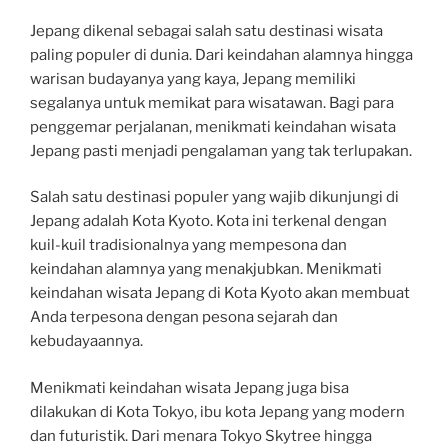
Jepang dikenal sebagai salah satu destinasi wisata
paling populer di dunia. Dari keindahan alamnya hingga
warisan budayanya yang kaya, Jepang memiliki
segalanya untuk memikat para wisatawan. Bagi para
penggemar perjalanan, menikmati keindahan wisata
Jepang pasti menjadi pengalaman yang tak terlupakan.
Salah satu destinasi populer yang wajib dikunjungi di
Jepang adalah Kota Kyoto. Kota ini terkenal dengan
kuil-kuil tradisionalnya yang mempesona dan
keindahan alamnya yang menakjubkan. Menikmati
keindahan wisata Jepang di Kota Kyoto akan membuat
Anda terpesona dengan pesona sejarah dan
kebudayaannya.
Menikmati keindahan wisata Jepang juga bisa
dilakukan di Kota Tokyo, ibu kota Jepang yang modern
dan futuristik. Dari menara Tokyo Skytree hingga