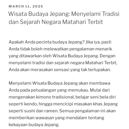
POSTED
MARCH 11, 2025
ON
Wisata Budaya Jepang: Menyelami Tradisi
dan Sejarah Negara Matahari Terbit
Apakah Anda pecinta budaya Jepang? Jika iya, pasti
Anda tidak boleh melewatkan pengalaman menarik
yang ditawarkan oleh Wisata Budaya Jepang. Dengan
menyelami tradisi dan sejarah negara Matahari Terbit,
Anda akan merasakan sensasi yang tak terlupakan.
Menyelami Wisata Budaya Jepang akan membawa
Anda pada petualangan yang memukau. Mulai dari
mengenakan kimono tradisional, belajar seni bela diri
seperti kendo, hingga mencicipi masakan khas Jepang
seperti sushi dan ramen. Semua pengalaman ini akan
memberikan wawasan yang mendalam tentang
kekayaan budaya Jepang.