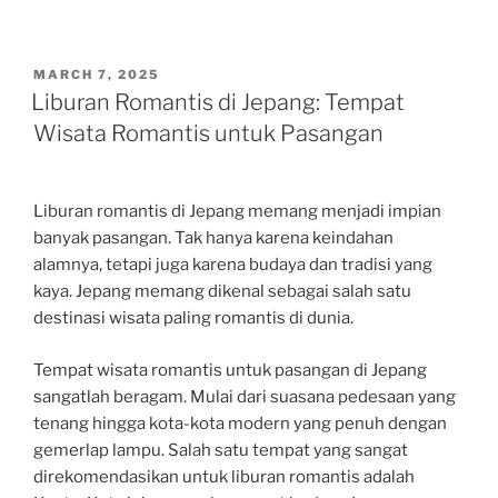
POSTED
MARCH 7, 2025
ON
Liburan Romantis di Jepang: Tempat
Wisata Romantis untuk Pasangan
Liburan romantis di Jepang memang menjadi impian
banyak pasangan. Tak hanya karena keindahan
alamnya, tetapi juga karena budaya dan tradisi yang
kaya. Jepang memang dikenal sebagai salah satu
destinasi wisata paling romantis di dunia.
Tempat wisata romantis untuk pasangan di Jepang
sangatlah beragam. Mulai dari suasana pedesaan yang
tenang hingga kota-kota modern yang penuh dengan
gemerlap lampu. Salah satu tempat yang sangat
direkomendasikan untuk liburan romantis adalah