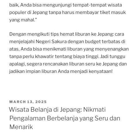
baik, Anda bisa mengunjungi tempat-tempat wisata
populer di Jepang tanpa harus membayar tiket masuk
yang mahal.”
Dengan mengikuti tips hemat liburan ke Jepang: cara
menjelajahi Negeri Sakura dengan budget terbatas di
atas, Anda bisa menikmati liburan yang menyenangkan
tanpa perlu khawatir tentang biaya tinggi. Jadi tunggu
apalagi, segera rencanakan liburan seru ke Jepang dan
jadikan impian liburan Anda menjadi kenyataan!
POSTED
MARCH 13, 2025
ON
Wisata Belanja di Jepang: Nikmati
Pengalaman Berbelanja yang Seru dan
Menarik