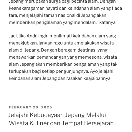
Jepang merupakan surga bagi pecinta alam. Dengan
keanekaragaman hayati dan keindahan alam yang tiada
tara, menjelajahi taman nasional di Jepang akan
memberikan pengalaman yang mendalam,” katanya.
Jadi, jika Anda ingin menikmati keindahan alam yang
menakjubkan, jangan ragu untuk melakukan wisata
alam di Jepang. Dengan beragam destinasi yang
menawarkan pemandangan yang memesona, wisata
alam Jepang akan memberikan pengalaman yang tak
terlupakan bagi setiap pengunjungnya. Ayo jelajahi
keindahan alam Jepang dan rasakan keajaibannya!
POSTED
FEBRUARY 20, 2025
ON
Jelajahi Kebudayaan Jepang Melalui
Wisata Kuliner dan Tempat Bersejarah