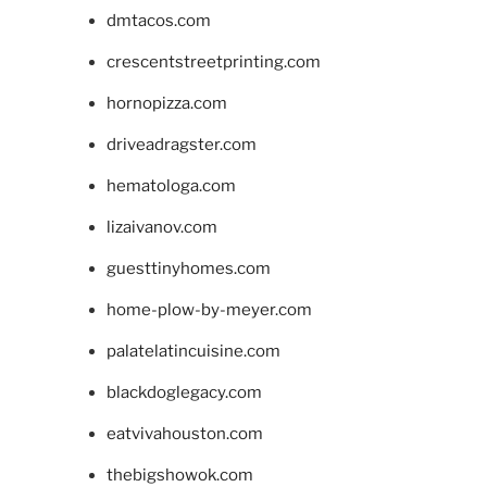
dmtacos.com
crescentstreetprinting.com
hornopizza.com
driveadragster.com
hematologa.com
lizaivanov.com
guesttinyhomes.com
home-plow-by-meyer.com
palatelatincuisine.com
blackdoglegacy.com
eatvivahouston.com
thebigshowok.com