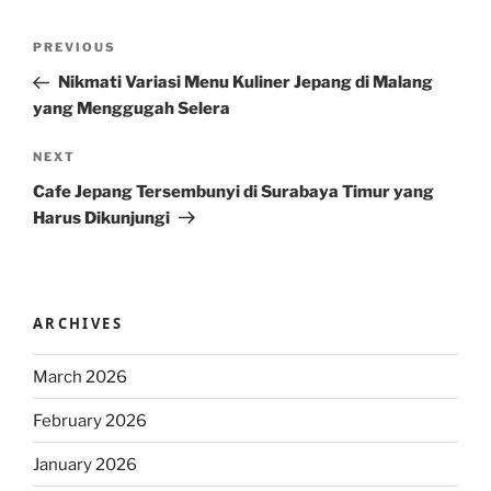
Post
Previous
PREVIOUS
navigation
Post
Nikmati Variasi Menu Kuliner Jepang di Malang
yang Menggugah Selera
Next
NEXT
Post
Cafe Jepang Tersembunyi di Surabaya Timur yang
Harus Dikunjungi
ARCHIVES
March 2026
February 2026
January 2026