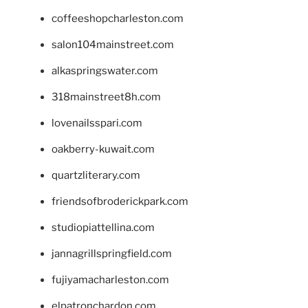
coffeeshopcharleston.com
salon104mainstreet.com
alkaspringswater.com
318mainstreet8h.com
lovenailsspari.com
oakberry-kuwait.com
quartzliterary.com
friendsofbroderickpark.com
studiopiattellina.com
jannagrillspringfield.com
fujiyamacharleston.com
elpatronchardon.com