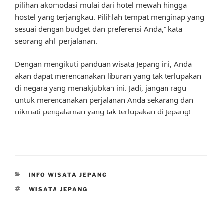
pilihan akomodasi mulai dari hotel mewah hingga
hostel yang terjangkau. Pilihlah tempat menginap yang
sesuai dengan budget dan preferensi Anda,” kata
seorang ahli perjalanan.
Dengan mengikuti panduan wisata Jepang ini, Anda
akan dapat merencanakan liburan yang tak terlupakan
di negara yang menakjubkan ini. Jadi, jangan ragu
untuk merencanakan perjalanan Anda sekarang dan
nikmati pengalaman yang tak terlupakan di Jepang!
CATEGORIES
INFO WISATA JEPANG
TAGS
WISATA JEPANG