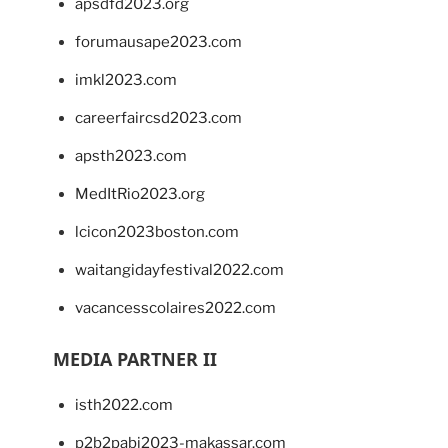
apsdfd2023.org
forumausape2023.com
imkl2023.com
careerfaircsd2023.com
apsth2023.com
MedItRio2023.org
lcicon2023boston.com
waitangidayfestival2022.com
vacancesscolaires2022.com
MEDIA PARTNER II
isth2022.com
p2b2pabi2023-makassar.com