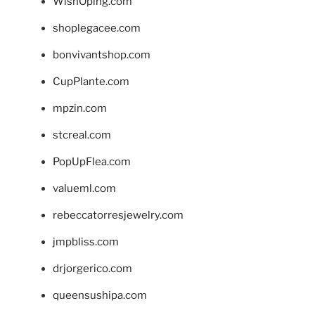
WishOping.com
shoplegacee.com
bonvivantshop.com
CupPlante.com
mpzin.com
stcreal.com
PopUpFlea.com
valueml.com
rebeccatorresjewelry.com
jmpbliss.com
drjorgerico.com
queensushipa.com