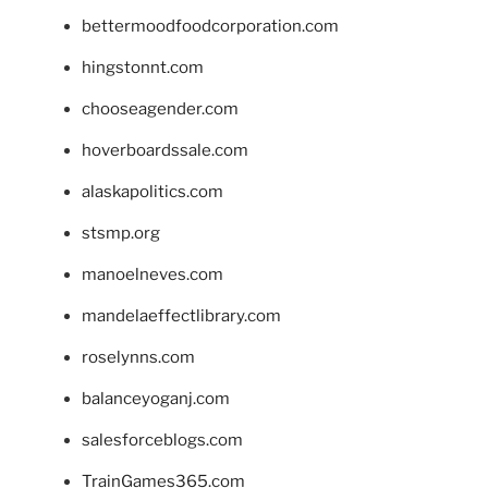
bettermoodfoodcorporation.com
hingstonnt.com
chooseagender.com
hoverboardssale.com
alaskapolitics.com
stsmp.org
manoelneves.com
mandelaeffectlibrary.com
roselynns.com
balanceyoganj.com
salesforceblogs.com
TrainGames365.com