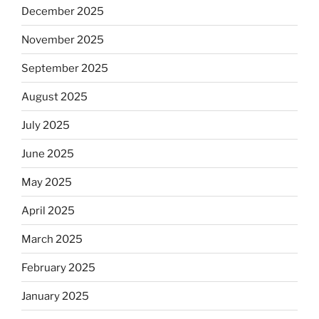
December 2025
November 2025
September 2025
August 2025
July 2025
June 2025
May 2025
April 2025
March 2025
February 2025
January 2025