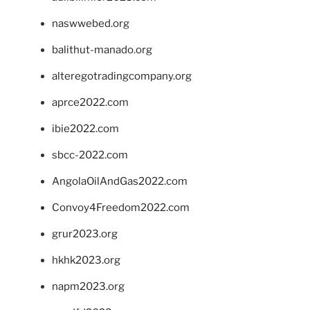
naswwebed.org
balithut-manado.org
alteregotradingcompany.org
aprce2022.com
ibie2022.com
sbcc-2022.com
AngolaOilAndGas2022.com
Convoy4Freedom2022.com
grur2023.org
hkhk2023.org
napm2023.org