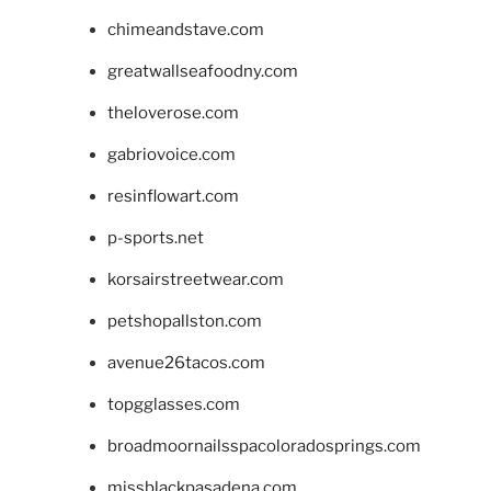
chimeandstave.com
greatwallseafoodny.com
theloverose.com
gabriovoice.com
resinflowart.com
p-sports.net
korsairstreetwear.com
petshopallston.com
avenue26tacos.com
topgglasses.com
broadmoornailsspacoloradosprings.com
missblackpasadena.com