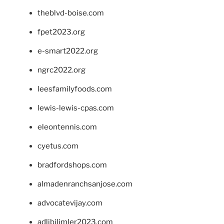
theblvd-boise.com
fpet2023.org
e-smart2022.org
ngrc2022.org
leesfamilyfoods.com
lewis-lewis-cpas.com
eleontennis.com
cyetus.com
bradfordshops.com
almadenranchsanjose.com
advocatevijay.com
adlibilimler2023.com