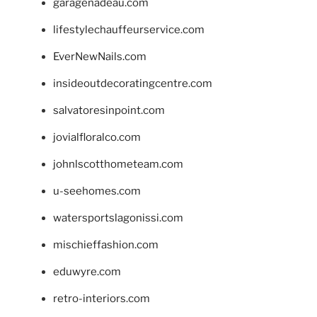
garagenadeau.com
lifestylechauffeurservice.com
EverNewNails.com
insideoutdecoratingcentre.com
salvatoresinpoint.com
jovialfloralco.com
johnlscotthometeam.com
u-seehomes.com
watersportslagonissi.com
mischieffashion.com
eduwyre.com
retro-interiors.com