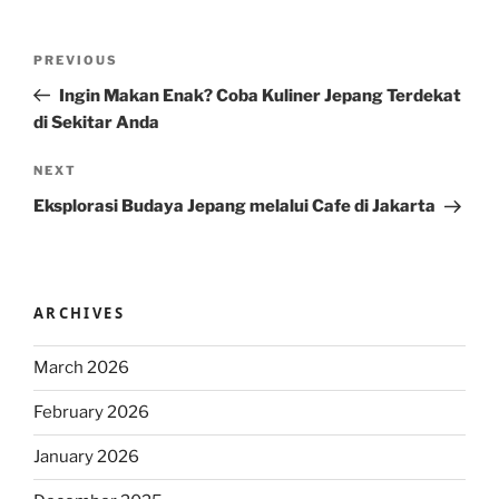
Post
Previous
PREVIOUS
navigation
Post
Ingin Makan Enak? Coba Kuliner Jepang Terdekat
di Sekitar Anda
Next
NEXT
Post
Eksplorasi Budaya Jepang melalui Cafe di Jakarta
ARCHIVES
March 2026
February 2026
January 2026