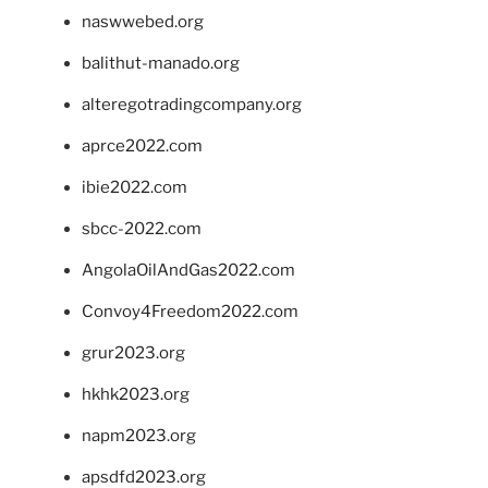
naswwebed.org
balithut-manado.org
alteregotradingcompany.org
aprce2022.com
ibie2022.com
sbcc-2022.com
AngolaOilAndGas2022.com
Convoy4Freedom2022.com
grur2023.org
hkhk2023.org
napm2023.org
apsdfd2023.org