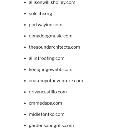
allisonwillisholley.com
solslite.org
portwayinn.com
djmaddogmusic.com
thesoundarchitects.com
allin1roofing.com
keepjudgewebb.com
anatomyofadventure.com
drivancastillo.com
cmmedspa.com
midletontkd.com
gardensandgrills.com