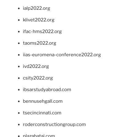
ialp2022.org
klivet2022.org
ifac-hms2022.org
taoms2022.org
iias-euromena-conference2022.org
ivd2022.org
csity2022.org
ibsarstudyabroad.com
bennusehgall.com
tsecincinnati.com
roderconstructiongroup.com
plazabatai.com