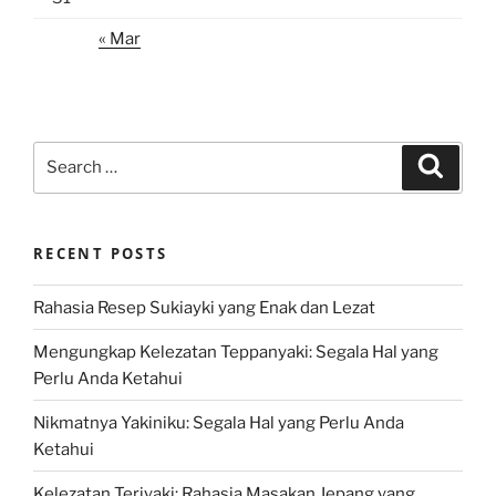
« Mar
Search
Search
for:
RECENT POSTS
Rahasia Resep Sukiayki yang Enak dan Lezat
Mengungkap Kelezatan Teppanyaki: Segala Hal yang
Perlu Anda Ketahui
Nikmatnya Yakiniku: Segala Hal yang Perlu Anda
Ketahui
Kelezatan Teriyaki: Rahasia Masakan Jepang yang