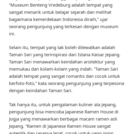
“Museum Benteng Vredeburg adalah tempat yang
sangat menarik untuk belajar sejarah dan melihat
bagaimana kemerdekaan Indonesia diraih,” ujar
seorang pengunjung yang terkesan dengan museum
ini.
Selain itu, tempat yang tak boleh dilewatkan adalah
Taman Sari yang terinspirasi dari Istana Kaisar Jepang.
Taman Sari menawarkan keindahan arsitektur yang
memukau dan kolam-kolam yang indah. “Taman Sari
adalah tempat yang sangat romantis dan cocok untuk
berfoto-foto,” kata seorang pengunjung yang terpesona
dengan keindahan Taman Sari.
Tak hanya itu, untuk pengalaman kuliner ala Jepang,
pengunjung bisa mencoba Japanese Ramen House di
Jogja yang menawarkan berbagai macam ramen asli
Jepang. “Ramen di Japanese Ramen House sangat
autentik dan rasanya lezat, cocok untuk yang ingin