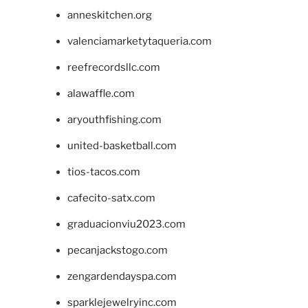
anneskitchen.org
valenciamarketytaqueria.com
reefrecordsllc.com
alawaffle.com
aryouthfishing.com
united-basketball.com
tios-tacos.com
cafecito-satx.com
graduacionviu2023.com
pecanjackstogo.com
zengardendayspa.com
sparklejewelryinc.com