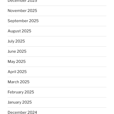
December 2025
November 2025
September 2025
August 2025
July 2025
June 2025
May 2025
April 2025
March 2025
February 2025
January 2025
December 2024