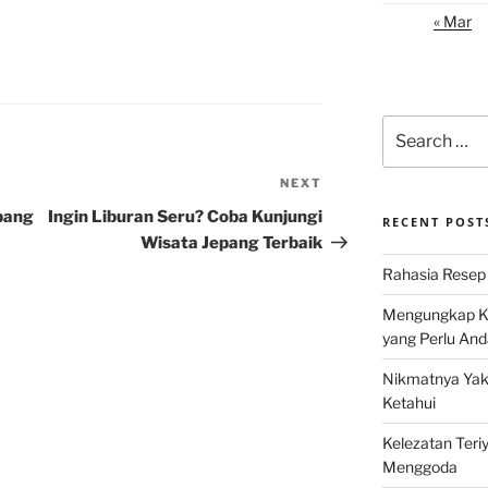
« Mar
Search
for:
NEXT
Next
Post
pang
Ingin Liburan Seru? Coba Kunjungi
RECENT POST
Wisata Jepang Terbaik
Rahasia Resep 
Mengungkap Ke
yang Perlu And
Nikmatnya Yaki
Ketahui
Kelezatan Teri
Menggoda