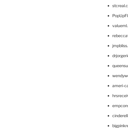
stcreal.
PopUpFl
valueml
rebecca
jmpblis
drjorger
queensu
wendyw
ameri-
hrsrece
empcon
cinderel
bigpinkr