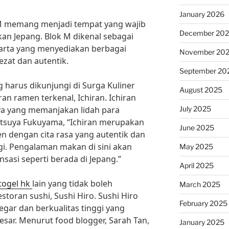
January 2026
 M memang menjadi tempat yang wajib
December 20
kan Jepang. Blok M dikenal sebagai
akarta yang menyediakan berbagai
November 20
ezat dan autentik.
September 20
 harus dikunjungi di Surga Kuliner
August 2025
an ramen terkenal, Ichiran. Ichiran
July 2025
a yang memanjakan lidah para
tsuya Fukuyama, “Ichiran merupakan
June 2025
 dengan cita rasa yang autentik dan
gi. Pengalaman makan di sini akan
May 2025
asi seperti berada di Jepang.”
April 2025
togel hk
lain yang tidak boleh
March 2025
storan sushi, Sushi Hiro. Sushi Hiro
February 2025
egar dan berkualitas tinggi yang
esar. Menurut food blogger, Sarah Tan,
January 2025