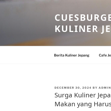
Skip
to
CUESBURGE
content
KULINER J
Berita Kuliner Jepang
Cafe J
POSTED
DECEMBER 30, 2024
BY
ADMIN
ON
Surga Kuliner Jep
Makan yang Harus