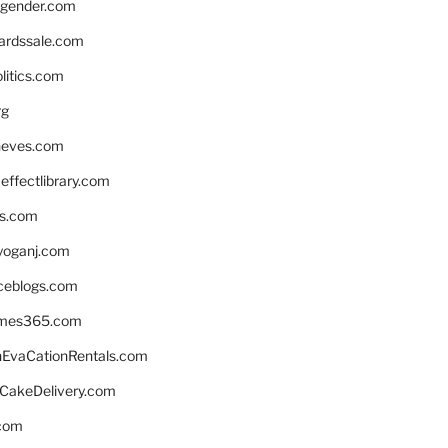
gender.com
ardssale.com
litics.com
rg
neves.com
ffectlibrary.com
ns.com
yoganj.com
rceblogs.com
ames365.com
EvaCationRentals.com
rCakeDelivery.com
.com