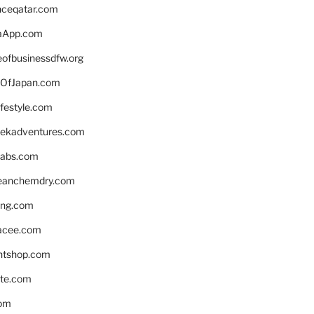
enceqatar.com
aApp.com
eofbusinessdfw.org
OfJapan.com
ifestyle.com
eekadventures.com
labs.com
leanchemdry.com
ing.com
acee.com
ntshop.com
te.com
om