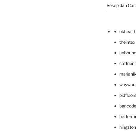
Resep dan Car
okhealt
theinte
unbound
catfrien
marianli
wayward
pidfloo
bancode
betterm
hingsto