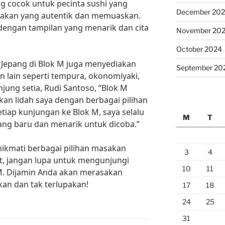
ng cocok untuk pecinta sushi yang
December 20
kan yang autentik dan memuaskan.
 dengan tampilan yang menarik dan cita
November 20
October 2024
r Jepang di Blok M juga menyediakan
September 20
n lain seperti tempura, okonomiyaki,
jung setia, Rudi Santoso, “Blok M
an lidah saya dengan berbagai pilihan
tiap kunjungan ke Blok M, saya selalu
M
T
g baru dan menarik untuk dicoba.”
nikmati berbagai pilihan masakan
3
4
at, jangan lupa untuk mengunjungi
10
11
 M. Dijamin Anda akan merasakan
an dan tak terlupakan!
17
18
24
25
31