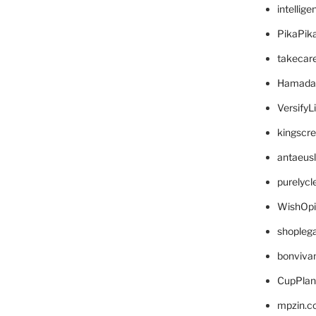
intellig
PikaPik
takecar
Hamada
VersifyL
kingscr
antaeus
purelyc
WishOp
shopleg
bonviva
CupPlan
mpzin.c