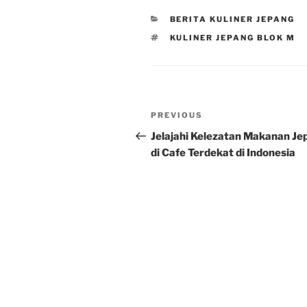
CATEGORIES
BERITA KULINER JEPANG
TAGS
KULINER JEPANG BLOK M
Post
Previous
PREVIOUS
navigation
Post
Jelajahi Kelezatan Makanan Je
di Cafe Terdekat di Indonesia