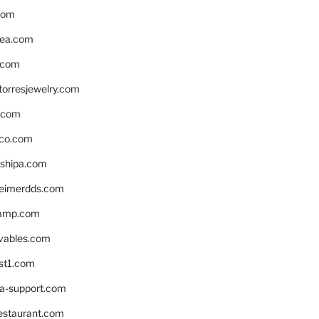
com
ea.com
.com
torresjewelry.com
s.com
ico.com
shipa.com
eimerdds.com
camp.com
ivables.com
st1.com
la-support.com
estaurant.com