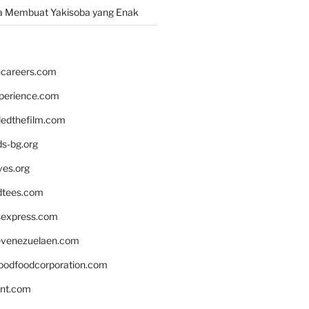
a Membuat Yakisoba yang Enak
hcareers.com
xperience.com
edthefilm.com
ds-bg.org
ves.org
tees.com
rsexpress.com
venezuelaen.com
oodfoodcorporation.com
nnt.com