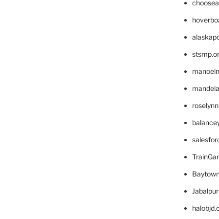
choosea
hoverbo
alaskapo
stsmp.o
manoel
mandelae
roselyn
balance
salesfo
TrainG
Baytown
Jabalpu
halobjd