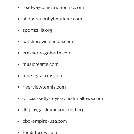
roadwayconstructioninc.com
shopdragonflyboutique.com
sportszilla.org
batchprovisionsbar.com
brasserie-gobette.com
musicrearte.com
morseysfarms.com
riverviewtennis.com
official-kelly-toys-squishmallows.com
displaygardenonsuncrest.org
bbq-empire-usa.com
feedstoreva.com