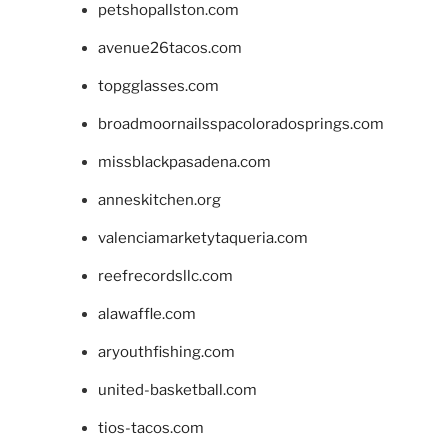
petshopallston.com
avenue26tacos.com
topgglasses.com
broadmoornailsspacoloradosprings.com
missblackpasadena.com
anneskitchen.org
valenciamarketytaqueria.com
reefrecordsllc.com
alawaffle.com
aryouthfishing.com
united-basketball.com
tios-tacos.com