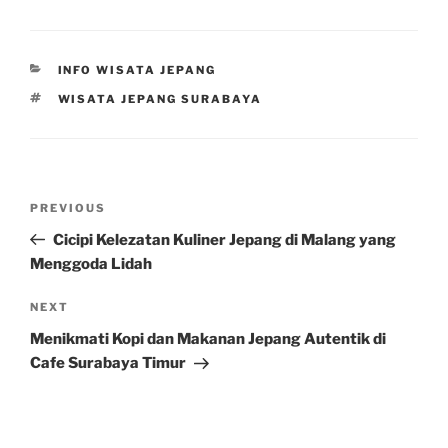
CATEGORIES
INFO WISATA JEPANG
TAGS
WISATA JEPANG SURABAYA
Post
Previous
PREVIOUS
navigation
Post
Cicipi Kelezatan Kuliner Jepang di Malang yang
Menggoda Lidah
Next
NEXT
Post
Menikmati Kopi dan Makanan Jepang Autentik di
Cafe Surabaya Timur