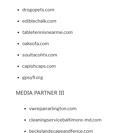
drogopets.com
ediblechalk.com
tabletennisnearme.com
oaksofa.com
soultacohtx.com
capishcaps.com
gpsyfl.org
MEDIA PARTNER III
vwrepairarlington.com
cleaningservicebaltimore-md.com
beckslandscapeandfence.com