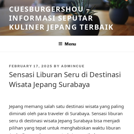
Skip
CUESBURGERSHOU –
to
INFORMASI SEPUTAR
content
KULINER JEPANG TERBAIK
Menu
POSTED
FEBRUARY 17, 2025
BY
ADMINCUE
ON
Sensasi Liburan Seru di Destinasi
Wisata Jepang Surabaya
Jepang memang salah satu destinasi wisata yang paling
diminati oleh para traveler di Surabaya. Sensasi liburan
seru di destinasi wisata Jepang Surabaya bisa menjadi
pilihan yang tepat untuk menghabiskan waktu liburan