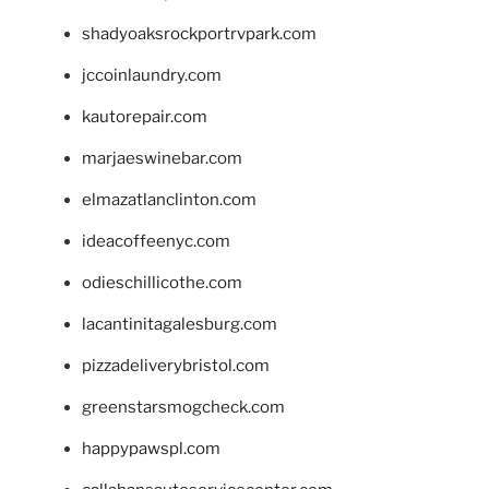
shadyoaksrockportrvpark.com
jccoinlaundry.com
kautorepair.com
marjaeswinebar.com
elmazatlanclinton.com
ideacoffeenyc.com
odieschillicothe.com
lacantinitagalesburg.com
pizzadeliverybristol.com
greenstarsmogcheck.com
happypawspl.com