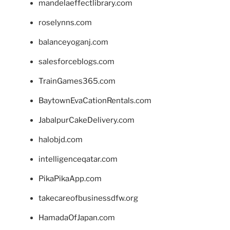
mandelaeffectlibrary.com
roselynns.com
balanceyoganj.com
salesforceblogs.com
TrainGames365.com
BaytownEvaCationRentals.com
JabalpurCakeDelivery.com
halobjd.com
intelligenceqatar.com
PikaPikaApp.com
takecareofbusinessdfw.org
HamadaOfJapan.com