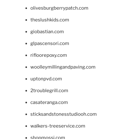
olivesburgberrypatch.com
theslushkids.com
giobastian.com
glpascensori.com
rifloorepoxy.com
woolleymillingandpaving.com
uptonpvd.com
2troublegrill.com
casateranga.com
sticksandstonesstudiooh.com
walkers-treeservice.com
shopmossi.com