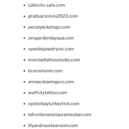
cafecito-satx.com
graduacionviu2023.com
pecanjackstogo.com
zengardendayspa.com
sparklejewelryinc.com
ironcladtattoostudio.com
bruinshome.com
annascleaningsvc.com
wolfcitytattoo.com
oysterbayturkeytrot.com
lafronterarestauranteybar.com
lilyandrosetearoom.com