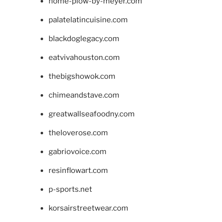
home-plow-by-meyer.com
palatelatincuisine.com
blackdoglegacy.com
eatvivahouston.com
thebigshowok.com
chimeandstave.com
greatwallseafoodny.com
theloverose.com
gabriovoice.com
resinflowart.com
p-sports.net
korsairstreetwear.com