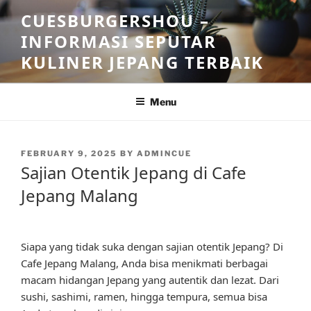
Skip
CUESBURGERSHOU –
to
INFORMASI SEPUTAR
content
KULINER JEPANG TERBAIK
Menu
POSTED
FEBRUARY 9, 2025
BY
ADMINCUE
ON
Sajian Otentik Jepang di Cafe
Jepang Malang
Siapa yang tidak suka dengan sajian otentik Jepang? Di
Cafe Jepang Malang, Anda bisa menikmati berbagai
macam hidangan Jepang yang autentik dan lezat. Dari
sushi, sashimi, ramen, hingga tempura, semua bisa