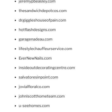
jeremypbeasley.com
thesandwichdepotcos.com
drgiggleshouseofpain.com
hotflashdesigns.com
garagenadeau.com
lifestylechauffeurservice.com
EverNewNails.com
insideoutdecoratingcentre.com
salvatoresinpoint.com
jovialfloralco.com
johnlscotthometeam.com
u-seehomes.com