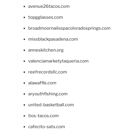
avenue26tacos.com
topgglasses.com
broadmoornailsspacoloradosprings.com
missblackpasadena.com
anneskitchen.org
valenciamarketytaqueria.com
reefrecordsllc.com
alawaffle.com
aryouthfishing.com
united-basketball.com
tios-tacos.com
cafecito-satx.com