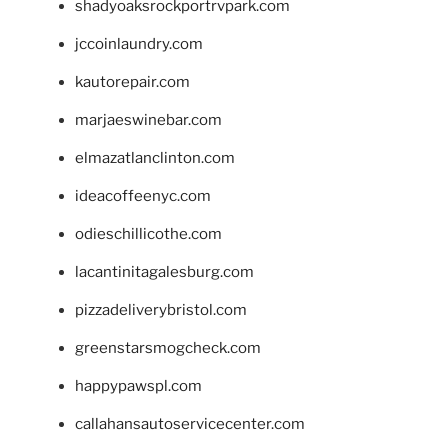
shadyoaksrockportrvpark.com
jccoinlaundry.com
kautorepair.com
marjaeswinebar.com
elmazatlanclinton.com
ideacoffeenyc.com
odieschillicothe.com
lacantinitagalesburg.com
pizzadeliverybristol.com
greenstarsmogcheck.com
happypawspl.com
callahansautoservicecenter.com