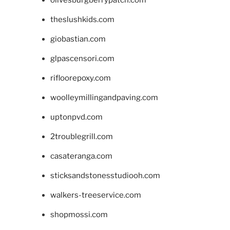
olivesburgberrypatch.com
theslushkids.com
giobastian.com
glpascensori.com
rifloorepoxy.com
woolleymillingandpaving.com
uptonpvd.com
2troublegrill.com
casateranga.com
sticksandstonesstudiooh.com
walkers-treeservice.com
shopmossi.com