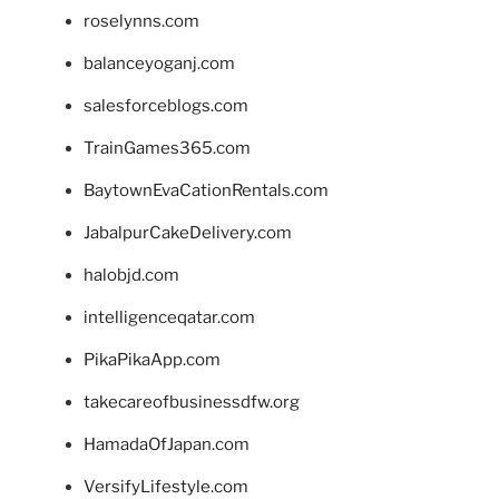
roselynns.com
balanceyoganj.com
salesforceblogs.com
TrainGames365.com
BaytownEvaCationRentals.com
JabalpurCakeDelivery.com
halobjd.com
intelligenceqatar.com
PikaPikaApp.com
takecareofbusinessdfw.org
HamadaOfJapan.com
VersifyLifestyle.com