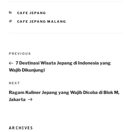
CATEGORIES
CAFE JEPANG
TAGS
CAFE JEPANG MALANG
Post
Previous
PREVIOUS
navigation
Post
7 Destinasi Wisata Jepang di Indonesia yang
Wajib Dikunjungi
Next
NEXT
Post
Ragam Kuliner Jepang yang Wajib Dicoba di Blok M,
Jakarta
ARCHIVES