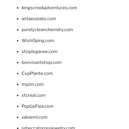
kingscreekadventures.com
antaeuslabs.com
purelycleanchemdry.com
WishOping.com
shoplegacee.com
bonvivantshop.com
CupPlante.com
mpzin.com
stcreal.com
PopUpFlea.com
valueml.com
rebeccatorresjewelry.com