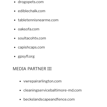
drogopets.com
ediblechalk.com
tabletennisnearme.com
oaksofa.com
soultacohtx.com
capishcaps.com
gpsyfl.org
MEDIA PARTNER III
vwrepairarlington.com
cleaningservicebaltimore-md.com
beckslandscapeandfence.com