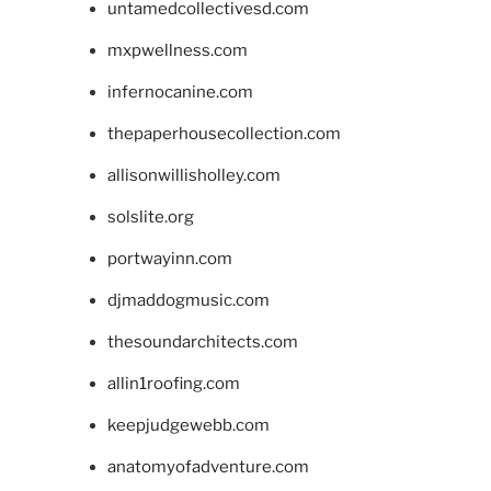
untamedcollectivesd.com
mxpwellness.com
infernocanine.com
thepaperhousecollection.com
allisonwillisholley.com
solslite.org
portwayinn.com
djmaddogmusic.com
thesoundarchitects.com
allin1roofing.com
keepjudgewebb.com
anatomyofadventure.com