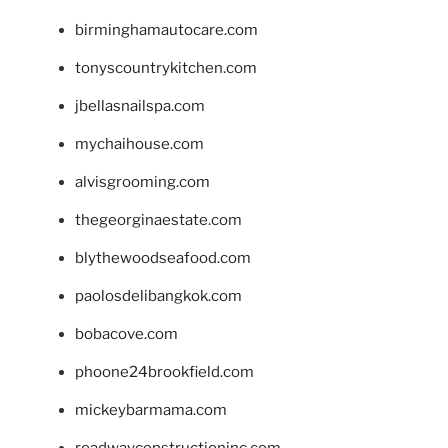
birminghamautocare.com
tonyscountrykitchen.com
jbellasnailspa.com
mychaihouse.com
alvisgrooming.com
thegeorginaestate.com
blythewoodseafood.com
paolosdelibangkok.com
bobacove.com
phoone24brookfield.com
mickeybarmama.com
roadwayconstructioninc.com