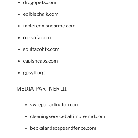
drogopets.com
ediblechalk.com
tabletennisnearme.com
oaksofa.com
soultacohtx.com
capishcaps.com
gpsyfl.org
MEDIA PARTNER III
vwrepairarlington.com
cleaningservicebaltimore-md.com
beckslandscapeandfence.com