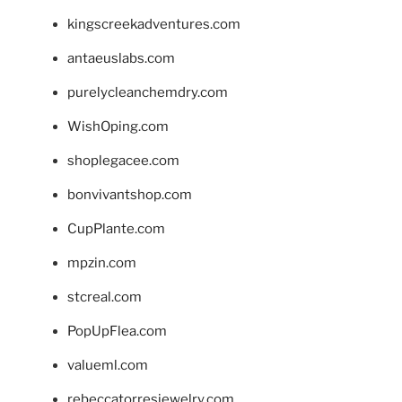
kingscreekadventures.com
antaeuslabs.com
purelycleanchemdry.com
WishOping.com
shoplegacee.com
bonvivantshop.com
CupPlante.com
mpzin.com
stcreal.com
PopUpFlea.com
valueml.com
rebeccatorresjewelry.com