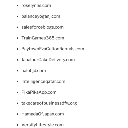
roselynns.com
balanceyoganj.com
salesforceblogs.com
TrainGames365.com
BaytownEvaCationRentals.com
JabalpurCakeDelivery.com
halobjd.com
intelligenceqatar.com
PikaPikaApp.com
takecareofbusinessdfw.org
HamadaOfJapan.com
VersifyLifestyle.com