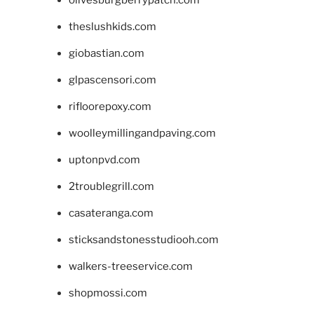
olivesburgberrypatch.com
theslushkids.com
giobastian.com
glpascensori.com
rifloorepoxy.com
woolleymillingandpaving.com
uptonpvd.com
2troublegrill.com
casateranga.com
sticksandstonesstudiooh.com
walkers-treeservice.com
shopmossi.com