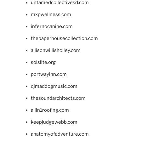
untamedcollectivesd.com
mxpwellness.com
infernocanine.com
thepaperhousecollection.com
allisonwillisholley.com
solslite.org
portwayinn.com
djmaddogmusic.com
thesoundarchitects.com
allin1roofing.com
keepjudgewebb.com
anatomyofadventure.com