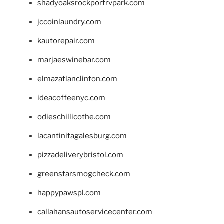
shadyoaksrockportrvpark.com
jccoinlaundry.com
kautorepair.com
marjaeswinebar.com
elmazatlanclinton.com
ideacoffeenyc.com
odieschillicothe.com
lacantinitagalesburg.com
pizzadeliverybristol.com
greenstarsmogcheck.com
happypawspl.com
callahansautoservicecenter.com