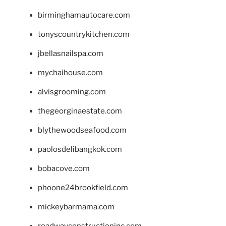
birminghamautocare.com
tonyscountrykitchen.com
jbellasnailspa.com
mychaihouse.com
alvisgrooming.com
thegeorginaestate.com
blythewoodseafood.com
paolosdelibangkok.com
bobacove.com
phoone24brookfield.com
mickeybarmama.com
roadwayconstructioninc.com