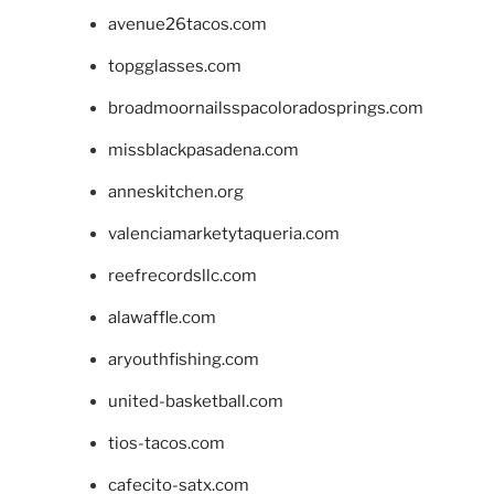
avenue26tacos.com
topgglasses.com
broadmoornailsspacoloradosprings.com
missblackpasadena.com
anneskitchen.org
valenciamarketytaqueria.com
reefrecordsllc.com
alawaffle.com
aryouthfishing.com
united-basketball.com
tios-tacos.com
cafecito-satx.com