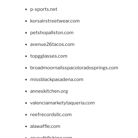
p-sports.net
korsairstreetwear.com
petshopallston.com
avenue26tacos.com
topgglasses.com
broadmoornailsspacoloradosprings.com
missblackpasadena.com
anneskitchen.org
valenciamarketytaqueria.com
reefrecordsllc.com
alawaffle.com
aryouthfishing.com