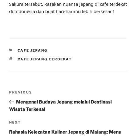
Sakura tersebut. Rasakan nuansa Jepang di cafe terdekat
di Indonesia dan buat hari-harimu lebih berkesan!
CATEGORIES
CAFE JEPANG
TAGS
CAFE JEPANG TERDEKAT
Post
Previous
PREVIOUS
navigation
Post
Mengenal Budaya Jepang melalui Destinasi
Wisata Terkenal
Next
NEXT
Post
Rahasia Kelezatan Kuliner Jepang di Malang: Menu