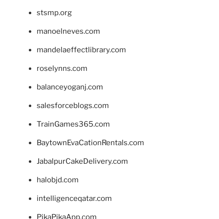
stsmp.org
manoelneves.com
mandelaeffectlibrary.com
roselynns.com
balanceyoganj.com
salesforceblogs.com
TrainGames365.com
BaytownEvaCationRentals.com
JabalpurCakeDelivery.com
halobjd.com
intelligenceqatar.com
PikaPikaApp.com