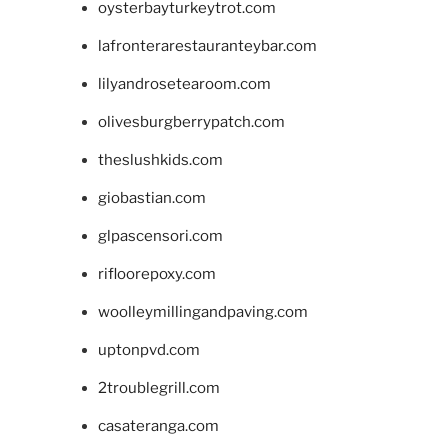
oysterbayturkeytrot.com
lafronterarestauranteybar.com
lilyandrosetearoom.com
olivesburgberrypatch.com
theslushkids.com
giobastian.com
glpascensori.com
rifloorepoxy.com
woolleymillingandpaving.com
uptonpvd.com
2troublegrill.com
casateranga.com