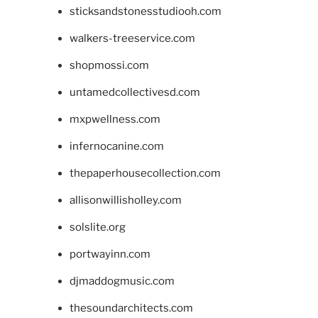
sticksandstonesstudiooh.com
walkers-treeservice.com
shopmossi.com
untamedcollectivesd.com
mxpwellness.com
infernocanine.com
thepaperhousecollection.com
allisonwillisholley.com
solslite.org
portwayinn.com
djmaddogmusic.com
thesoundarchitects.com