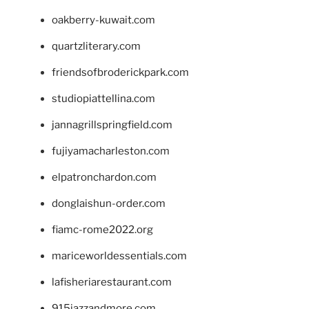
oakberry-kuwait.com
quartzliterary.com
friendsofbroderickpark.com
studiopiattellina.com
jannagrillspringfield.com
fujiyamacharleston.com
elpatronchardon.com
donglaishun-order.com
fiamc-rome2022.org
mariceworldessentials.com
lafisheriarestaurant.com
915jazzandmore.com