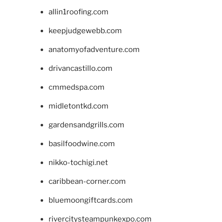
allin1roofing.com
keepjudgewebb.com
anatomyofadventure.com
drivancastillo.com
cmmedspa.com
midletontkd.com
gardensandgrills.com
basilfoodwine.com
nikko-tochigi.net
caribbean-corner.com
bluemoongiftcards.com
rivercitysteampunkexpo.com