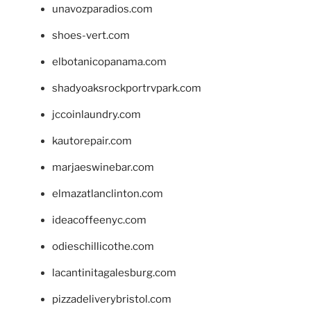
unavozparadios.com
shoes-vert.com
elbotanicopanama.com
shadyoaksrockportrvpark.com
jccoinlaundry.com
kautorepair.com
marjaeswinebar.com
elmazatlanclinton.com
ideacoffeenyc.com
odieschillicothe.com
lacantinitagalesburg.com
pizzadeliverybristol.com