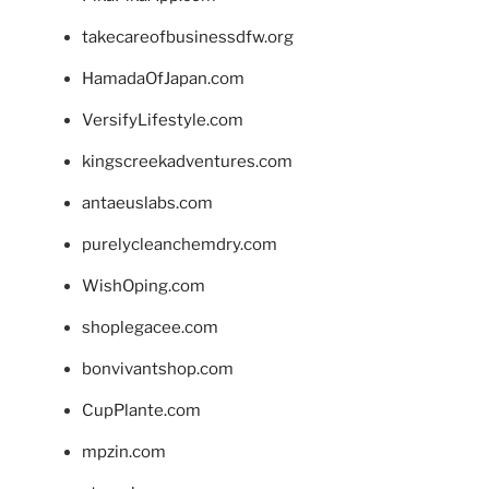
takecareofbusinessdfw.org
HamadaOfJapan.com
VersifyLifestyle.com
kingscreekadventures.com
antaeuslabs.com
purelycleanchemdry.com
WishOping.com
shoplegacee.com
bonvivantshop.com
CupPlante.com
mpzin.com