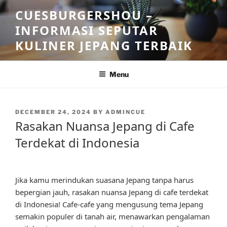
Skip
CUESBURGERSHOU –
to
INFORMASI SEPUTAR
content
KULINER JEPANG TERBAIK
Menu
POSTED
DECEMBER 24, 2024
BY
ADMINCUE
ON
Rasakan Nuansa Jepang di Cafe
Terdekat di Indonesia
Jika kamu merindukan suasana Jepang tanpa harus
bepergian jauh, rasakan nuansa Jepang di cafe terdekat
di Indonesia! Cafe-cafe yang mengusung tema Jepang
semakin populer di tanah air, menawarkan pengalaman