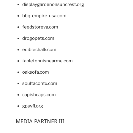
displaygardenonsuncrest.org
bbq-empire-usa.com
feedstoreva.com
drogopets.com
ediblechalk.com
tabletennisnearme.com
oaksofa.com
soultacohtx.com
capishcaps.com
gpsyfl.org
MEDIA PARTNER III