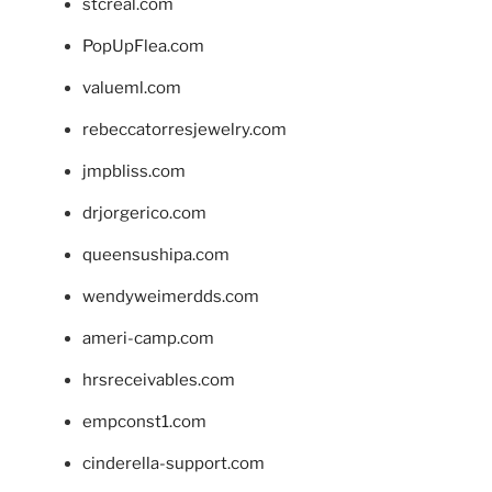
stcreal.com
PopUpFlea.com
valueml.com
rebeccatorresjewelry.com
jmpbliss.com
drjorgerico.com
queensushipa.com
wendyweimerdds.com
ameri-camp.com
hrsreceivables.com
empconst1.com
cinderella-support.com