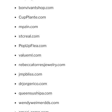
bonvivantshop.com
CupPlante.com
mpzin.com
stcreal.com
PopUpFlea.com
valueml.com
rebeccatorresjewelry.com
jmpbliss.com
drjorgerico.com
queensushipa.com
wendyweimerdds.com