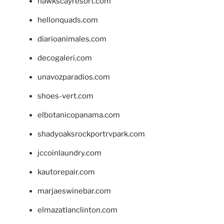
hawkscayresort.com
hellonquads.com
diarioanimales.com
decogaleri.com
unavozparadios.com
shoes-vert.com
elbotanicopanama.com
shadyoaksrockportrvpark.com
jccoinlaundry.com
kautorepair.com
marjaeswinebar.com
elmazatlanclinton.com