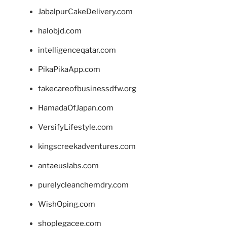
JabalpurCakeDelivery.com
halobjd.com
intelligenceqatar.com
PikaPikaApp.com
takecareofbusinessdfw.org
HamadaOfJapan.com
VersifyLifestyle.com
kingscreekadventures.com
antaeuslabs.com
purelycleanchemdry.com
WishOping.com
shoplegacee.com