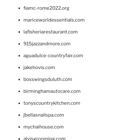
fiamc-rome2022.org
mariceworldessentials.com
lafisheriarestaurant.com
915jazzandmore.com
aguadulce-countryfair.com
jakehovis.com
bosswingsduluth.com
birminghamautocare.com
tonyscountrykitchen.com
jbellasnailspa.com
mychaihouse.com
alvisgrooming.com