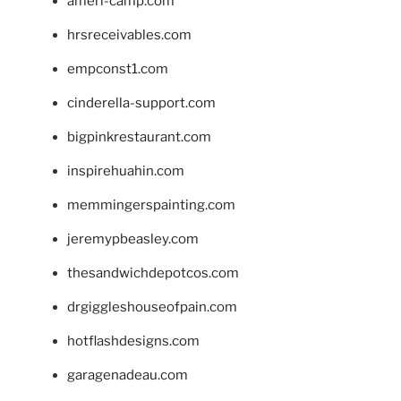
ameri-camp.com
hrsreceivables.com
empconst1.com
cinderella-support.com
bigpinkrestaurant.com
inspirehuahin.com
memmingerspainting.com
jeremypbeasley.com
thesandwichdepotcos.com
drgiggleshouseofpain.com
hotflashdesigns.com
garagenadeau.com