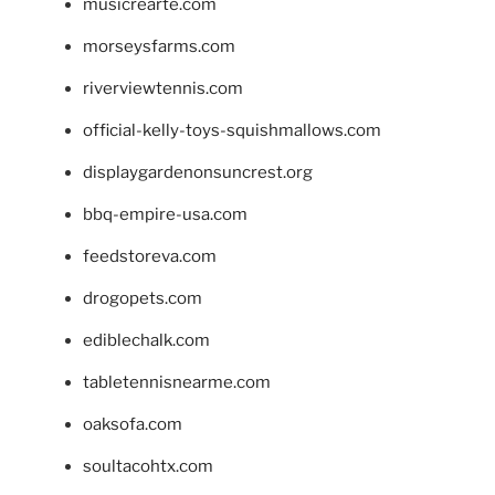
musicrearte.com
morseysfarms.com
riverviewtennis.com
official-kelly-toys-squishmallows.com
displaygardenonsuncrest.org
bbq-empire-usa.com
feedstoreva.com
drogopets.com
ediblechalk.com
tabletennisnearme.com
oaksofa.com
soultacohtx.com