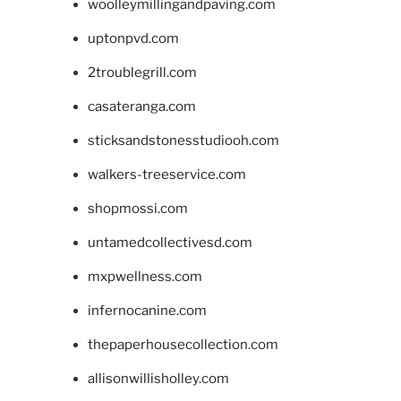
woolleymillingandpaving.com
uptonpvd.com
2troublegrill.com
casateranga.com
sticksandstonesstudiooh.com
walkers-treeservice.com
shopmossi.com
untamedcollectivesd.com
mxpwellness.com
infernocanine.com
thepaperhousecollection.com
allisonwillisholley.com