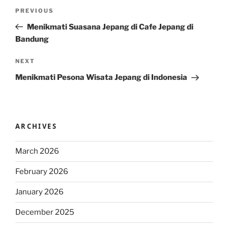
Post
Previous
PREVIOUS
navigation
Post
Menikmati Suasana Jepang di Cafe Jepang di
Bandung
Next
NEXT
Post
Menikmati Pesona Wisata Jepang di Indonesia
ARCHIVES
March 2026
February 2026
January 2026
December 2025