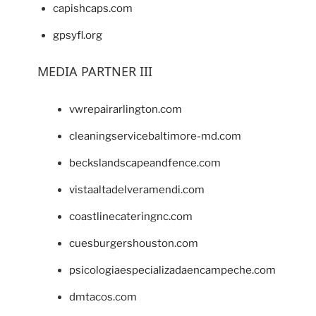
capishcaps.com
gpsyfl.org
MEDIA PARTNER III
vwrepairarlington.com
cleaningservicebaltimore-md.com
beckslandscapeandfence.com
vistaaltadelveramendi.com
coastlinecateringnc.com
cuesburgershouston.com
psicologiaespecializadaencampeche.com
dmtacos.com