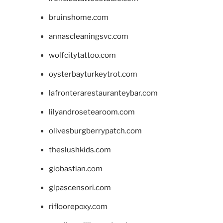
bruinshome.com
annascleaningsvc.com
wolfcitytattoo.com
oysterbayturkeytrot.com
lafronterarestauranteybar.com
lilyandrosetearoom.com
olivesburgberrypatch.com
theslushkids.com
giobastian.com
glpascensori.com
rifloorepoxy.com