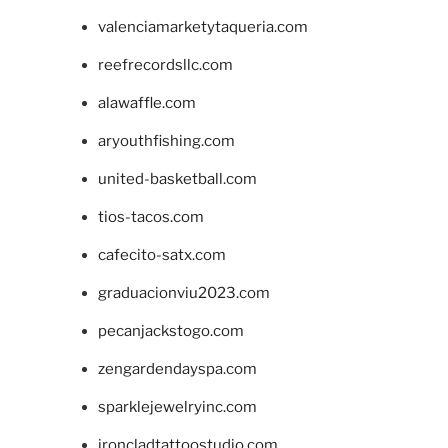
valenciamarketytaqueria.com
reefrecordsllc.com
alawaffle.com
aryouthfishing.com
united-basketball.com
tios-tacos.com
cafecito-satx.com
graduacionviu2023.com
pecanjackstogo.com
zengardendayspa.com
sparklejewelryinc.com
ironcladtattoostudio.com