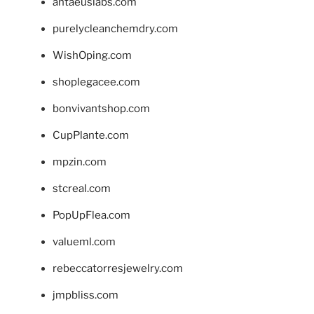
antaeuslabs.com
purelycleanchemdry.com
WishOping.com
shoplegacee.com
bonvivantshop.com
CupPlante.com
mpzin.com
stcreal.com
PopUpFlea.com
valueml.com
rebeccatorresjewelry.com
jmpbliss.com