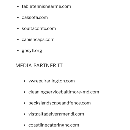
tabletennisnearme.com
oaksofa.com
soultacohtx.com
capishcaps.com
gpsyfl.org
MEDIA PARTNER III
vwrepairarlington.com
cleaningservicebaltimore-md.com
beckslandscapeandfence.com
vistaaltadelveramendi.com
coastlinecateringnc.com