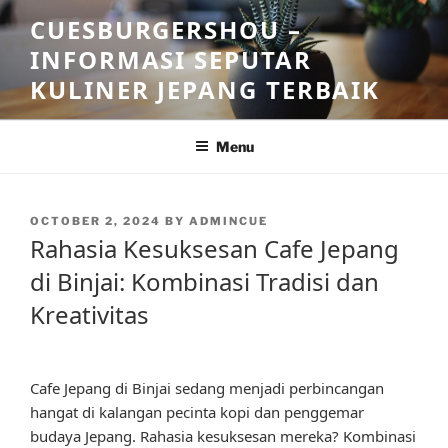
Skip
CUESBURGERSHOU –
to
INFORMASI SEPUTAR
content
KULINER JEPANG TERBAIK
Menu
POSTED
OCTOBER 2, 2024
BY
ADMINCUE
ON
Rahasia Kesuksesan Cafe Jepang
di Binjai: Kombinasi Tradisi dan
Kreativitas
Cafe Jepang di Binjai sedang menjadi perbincangan
hangat di kalangan pecinta kopi dan penggemar
budaya Jepang. Rahasia kesuksesan mereka? Kombinasi