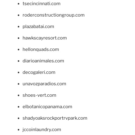
tsecincinnati.com
roderconstructiongroup.com
plazabatai.com
hawkscayresort.com
hellonquads.com
diarioanimales.com
decogaleri.com
unavozparadios.com
shoes-vert.com
elbotanicopanama.com
shadyoaksrockportrvpark.com
jccoinlaundry.com