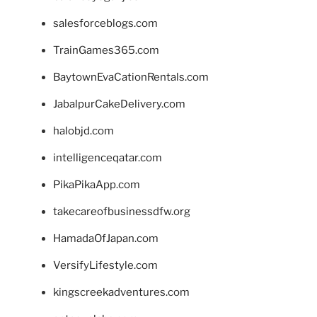
salesforceblogs.com
TrainGames365.com
BaytownEvaCationRentals.com
JabalpurCakeDelivery.com
halobjd.com
intelligenceqatar.com
PikaPikaApp.com
takecareofbusinessdfw.org
HamadaOfJapan.com
VersifyLifestyle.com
kingscreekadventures.com