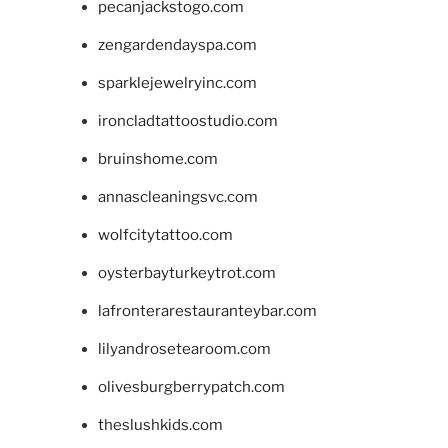
pecanjackstogo.com
zengardendayspa.com
sparklejewelryinc.com
ironcladtattoostudio.com
bruinshome.com
annascleaningsvc.com
wolfcitytattoo.com
oysterbayturkeytrot.com
lafronterarestauranteybar.com
lilyandrosetearoom.com
olivesburgberrypatch.com
theslushkids.com