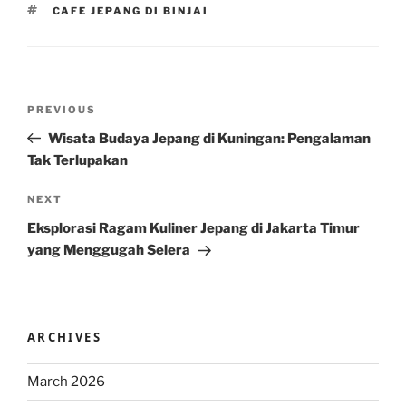
TAGS
CAFE JEPANG DI BINJAI
Post
Previous
PREVIOUS
navigation
Post
Wisata Budaya Jepang di Kuningan: Pengalaman
Tak Terlupakan
Next
NEXT
Post
Eksplorasi Ragam Kuliner Jepang di Jakarta Timur
yang Menggugah Selera
ARCHIVES
March 2026