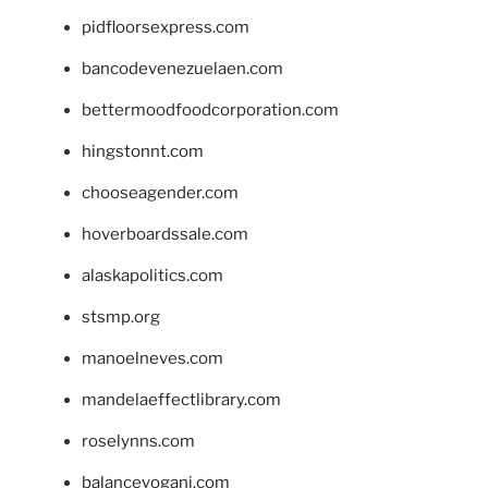
pidfloorsexpress.com
bancodevenezuelaen.com
bettermoodfoodcorporation.com
hingstonnt.com
chooseagender.com
hoverboardssale.com
alaskapolitics.com
stsmp.org
manoelneves.com
mandelaeffectlibrary.com
roselynns.com
balanceyoganj.com