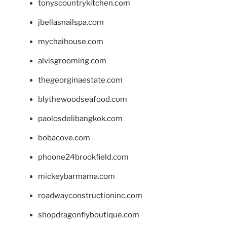
tonyscountrykitchen.com
jbellasnailspa.com
mychaihouse.com
alvisgrooming.com
thegeorginaestate.com
blythewoodseafood.com
paolosdelibangkok.com
bobacove.com
phoone24brookfield.com
mickeybarmama.com
roadwayconstructioninc.com
shopdragonflyboutique.com