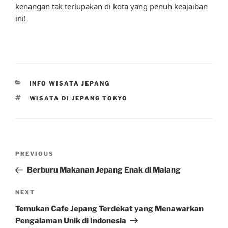
kenangan tak terlupakan di kota yang penuh keajaiban
ini!
CATEGORIES
INFO WISATA JEPANG
TAGS
WISATA DI JEPANG TOKYO
Post
Previous
PREVIOUS
navigation
Post
Berburu Makanan Jepang Enak di Malang
Next
NEXT
Post
Temukan Cafe Jepang Terdekat yang Menawarkan
Pengalaman Unik di Indonesia