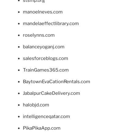
stsmp.org
manoelneves.com
mandelaeffectlibrary.com
roselynns.com
balanceyoganj.com
salesforceblogs.com
TrainGames365.com
BaytownEvaCationRentals.com
JabalpurCakeDelivery.com
halobjd.com
intelligenceqatar.com
PikaPikaApp.com