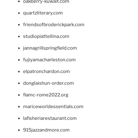
oakberry-kuwait.com
quartzliterary.com
friendsofbroderickpark.com
studiopiattellina.com
jannagrillspringfield.com
fujiyamacharleston.com
elpatronchardon.com
donglaishun-order.com
fiamc-rome2022.org
mariceworldessentials.com
lafisheriarestaurant.com
915jazzandmore.com