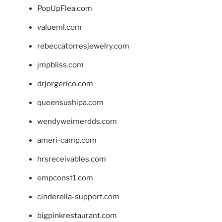
PopUpFlea.com
valueml.com
rebeccatorresjewelry.com
jmpbliss.com
drjorgerico.com
queensushipa.com
wendyweimerdds.com
ameri-camp.com
hrsreceivables.com
empconst1.com
cinderella-support.com
bigpinkrestaurant.com