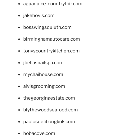
aguadulce-countryfair.com
jakehovis.com
bosswingsduluth.com
birminghamautocare.com
tonyscountrykitchen.com
jbellasnailspa.com
mychaihouse.com
alvisgrooming.com
thegeorginaestate.com
blythewoodseafood.com
paolosdelibangkok.com
bobacove.com