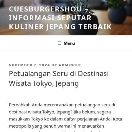
Skip
CUESBURGERSHOU –
to
INFORMASI SEPUTAR
content
KULINER JEPANG TERBAIK
Menu
POSTED
NOVEMBER 7, 2024
BY
ADMINCUE
ON
Petualangan Seru di Destinasi
Wisata Tokyo, Jepang
Pernahkah Anda merencanakan petualangan seru di
destinasi wisata Tokyo, Jepang? Jika belum, segera
masukkan Tokyo ke dalam daftar perjalanan Anda! Kota
metropolis yang penuh warna ini menawarkan