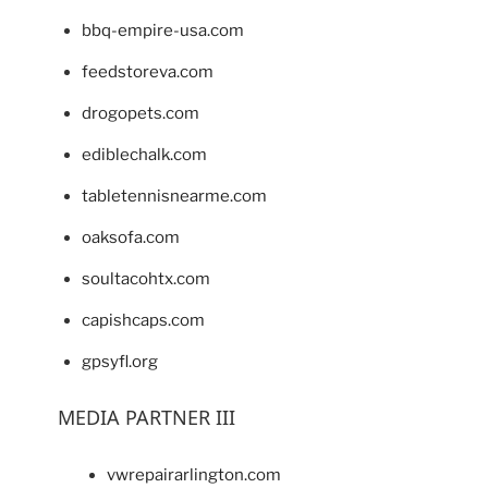
bbq-empire-usa.com
feedstoreva.com
drogopets.com
ediblechalk.com
tabletennisnearme.com
oaksofa.com
soultacohtx.com
capishcaps.com
gpsyfl.org
MEDIA PARTNER III
vwrepairarlington.com