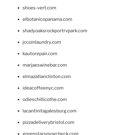
shoes-vert.com
elbotanicopanama.com
shadyoaksrockportrvpark.com
jccoinlaundry.com
kautorepair.com
marjaeswinebar.com
elmazatlanclinton.com
ideacoffeenyc.com
odieschillicothe.com
lacantinitagalesburg.com
pizzadeliverybristol.com
greenstarsmogcheck.com