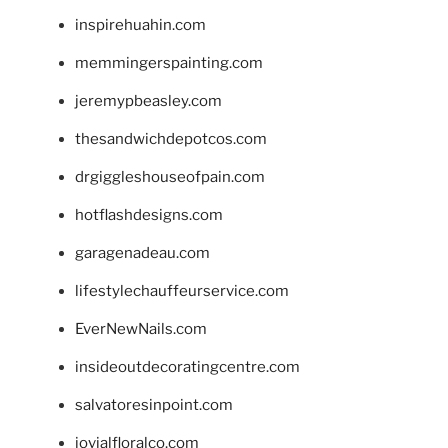
inspirehuahin.com
memmingerspainting.com
jeremypbeasley.com
thesandwichdepotcos.com
drgiggleshouseofpain.com
hotflashdesigns.com
garagenadeau.com
lifestylechauffeurservice.com
EverNewNails.com
insideoutdecoratingcentre.com
salvatoresinpoint.com
jovialfloralco.com