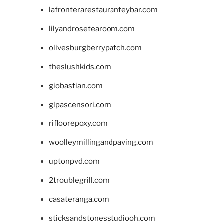
lafronterarestauranteybar.com
lilyandrosetearoom.com
olivesburgberrypatch.com
theslushkids.com
giobastian.com
glpascensori.com
rifloorepoxy.com
woolleymillingandpaving.com
uptonpvd.com
2troublegrill.com
casateranga.com
sticksandstonesstudiooh.com