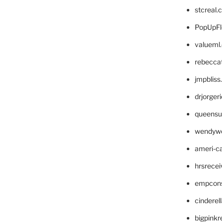
stcreal.
PopUpFl
valueml
rebecca
jmpblis
drjorger
queensu
wendyw
ameri-
hrsrece
empcon
cinderel
bigpinkr