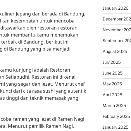
January 2026
uliner Jepang dan berada di Bandung,
December 20
atkan kesempatan untuk mencoba
 ditawarkan oleh restoran-restoran
November 20
. Untuk membantu kamu menemukan
September 20
terbaik di Bandung, berikut ini
g di Bandung yang bisa menjadi
August 2025
July 2025
 kamu kunjungi adalah Restoran
June 2025
an Setiabudhi. Restoran ini dikenal
i yang segar dan lezat. Menurut chef
May 2025
unci dari cita rasa sushi yang autentik
April 2025
as tinggi dan teknik memasak yang
March 2025
February 2025
encoba ramen yang lezat di Ramen Nagi
tera. Menurut pemilik Ramen Nagi,
January 2025