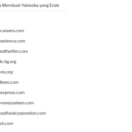
a Membuat Yakisoba yang Enak
hcareers.com
xperience.com
edthefilm.com
ds-bg.org
ves.org
tees.com
rsexpress.com
venezuelaen.com
oodfoodcorporation.com
nnt.com