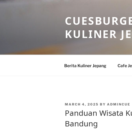
Skip
to
CUESBURGE
content
KULINER J
Berita Kuliner Jepang
Cafe J
POSTED
MARCH 4, 2025
BY
ADMINCUE
ON
Panduan Wisata Ku
Bandung