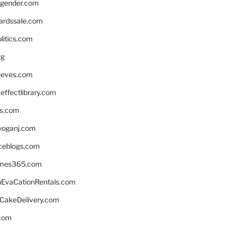
gender.com
ardssale.com
litics.com
rg
neves.com
ffectlibrary.com
ns.com
yoganj.com
rceblogs.com
ames365.com
EvaCationRentals.com
rCakeDelivery.com
.com