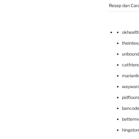
Resep dan Car
okhealt
theinte
unbound
catfrien
marianli
wayward
pidfloo
bancode
betterm
hingsto