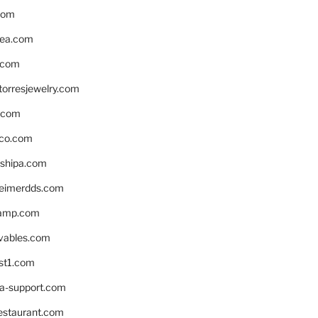
com
ea.com
.com
torresjewelry.com
s.com
ico.com
shipa.com
eimerdds.com
camp.com
ivables.com
st1.com
la-support.com
estaurant.com