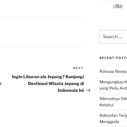
« Mar
Search
for:
RECENT POST
NEXT
Next
Rahasia Resep 
Post
Ingin Liburan ala Jepang? Kunjungi
Mengungkap Ke
n
Destinasi Wisata Jepang di
yang Perlu And
Indonesia Ini
Nikmatnya Yaki
Ketahui
Kelezatan Teri
Menggoda