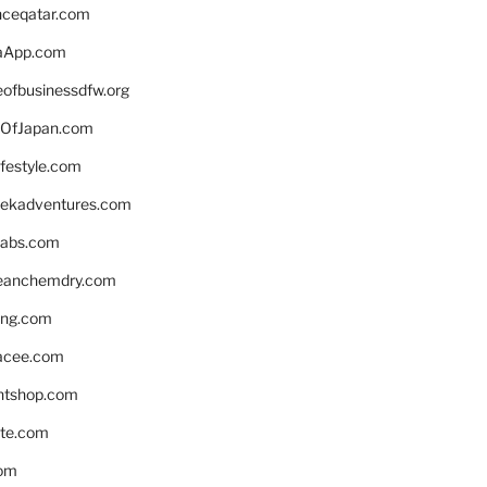
enceqatar.com
aApp.com
eofbusinessdfw.org
OfJapan.com
ifestyle.com
eekadventures.com
labs.com
leanchemdry.com
ing.com
acee.com
ntshop.com
te.com
om