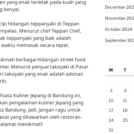
men yang enak terletak pada kuah yang
December 20
g kenyal.
November 20
cipi hidangan teppanyaki di Teppan
October 2024
hampelas. Menurut chef Teppan Chef,
ak teppanyaki yang baik adalah
September 20
 waktu memasak secara tepat.
nikmati berbagai hidangan street food
nter. Menurut penjual takoyaki di Pasar
M
T
ari takoyaki yang enak adalah adonan
rih.
3
4
ata Kuliner Jepang di Bandung ini,
10
11
kan pengalaman kuliner Jepang yang
a Bandung. Jadi, jangan ragu untuk
17
18
zat yang ditawarkan oleh restoran-
24
25
Selamat menikmati!
31