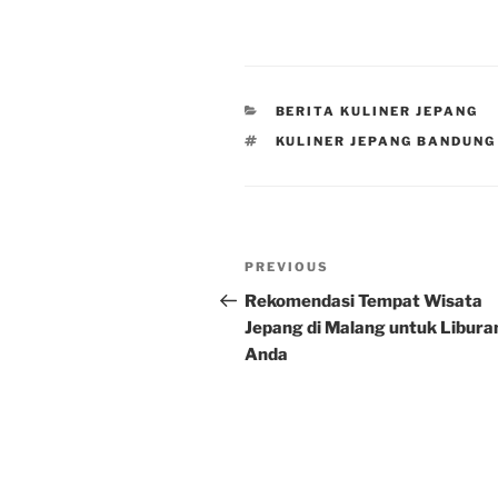
CATEGORIES
BERITA KULINER JEPANG
TAGS
KULINER JEPANG BANDUNG
Post
Previous
PREVIOUS
navigation
Post
Rekomendasi Tempat Wisata
Jepang di Malang untuk Libura
Anda