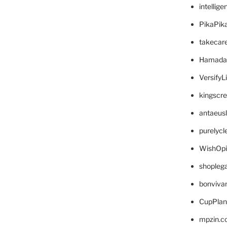
intellig
PikaPik
takecar
Hamada
VersifyL
kingscr
antaeus
purelyc
WishOp
shopleg
bonviva
CupPlan
mpzin.c