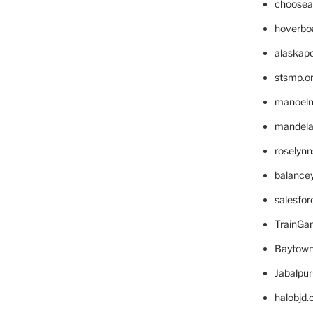
choosea
hoverbo
alaskapo
stsmp.o
manoel
mandelae
roselyn
balance
salesfo
TrainG
Baytown
Jabalpu
halobjd