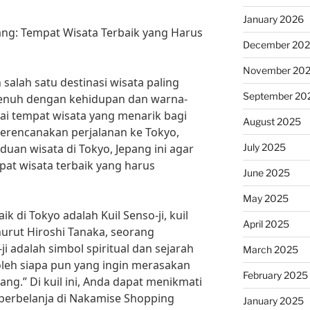
January 2026
ang: Tempat Wisata Terbaik yang Harus
December 20
November 20
 salah satu destinasi wisata paling
September 20
 penuh dengan kehidupan dan warna-
ai tempat wisata yang menarik bagi
August 2025
erencanakan perjalanan ke Tokyo,
July 2025
uan wisata di Tokyo, Jepang ini agar
at wisata terbaik yang harus
June 2025
May 2025
k di Tokyo adalah Kuil Senso-ji, kuil
April 2025
nurut Hiroshi Tanaka, seorang
ji adalah simbol spiritual dan sejarah
March 2025
oleh siapa pun yang ingin merasakan
February 2025
ng.” Di kuil ini, Anda dapat menikmati
a berbelanja di Nakamise Shopping
January 2025