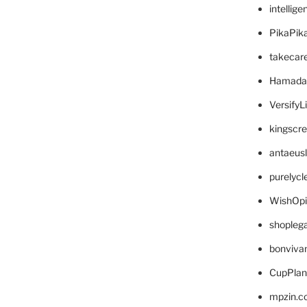
intellig
PikaPik
takecar
Hamada
VersifyL
kingscr
antaeus
purelyc
WishOp
shopleg
bonviva
CupPlan
mpzin.c