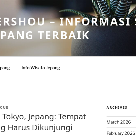
RSHOU – INFORMASI 
EPANG TERBAIK
epang
Info Wisata Jepang
ARCHIVES
CUE
 Tokyo, Jepang: Tempat
March 2026
ng Harus Dikunjungi
February 2026