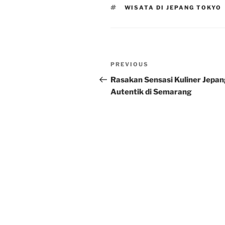
TAGS
WISATA DI JEPANG TOKYO
Post
Previous
PREVIOUS
navigation
Post
Rasakan Sensasi Kuliner Jepa
Autentik di Semarang