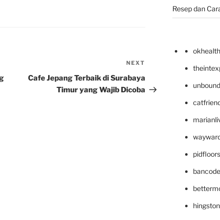
Resep dan Car
okhealt
NEXT
Next
theinte
Post
ng
Cafe Jepang Terbaik di Surabaya
unbound
Timur yang Wajib Dicoba
catfrien
marianli
wayward
pidfloo
bancode
betterm
hingsto