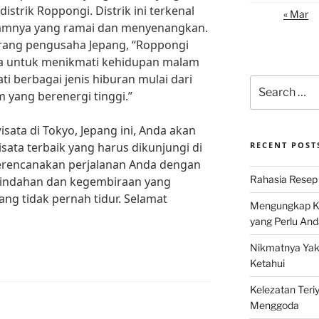
strik Roppongi. Distrik ini terkenal
« Mar
lamnya yang ramai dan menyenangkan.
rang pengusaha Jepang, “Roppongi
a untuk menikmati kehidupan malam
i berbagai jenis hiburan mulai dari
Search
yang berenergi tinggi.”
for:
ata di Tokyo, Jepang ini, Anda akan
ata terbaik yang harus dikunjungi di
RECENT POST
merencanakan perjalanan Anda dengan
Rahasia Resep 
eindahan dan kegembiraan yang
ang tidak pernah tidur. Selamat
Mengungkap Ke
yang Perlu And
Nikmatnya Yaki
Ketahui
Kelezatan Teri
Menggoda