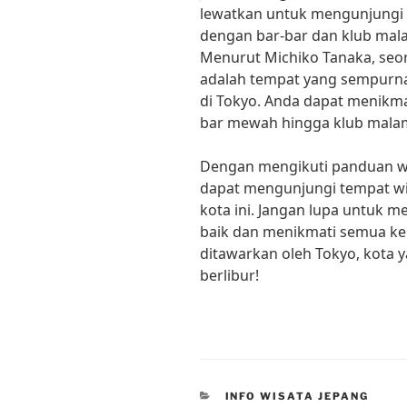
lewatkan untuk mengunjungi di
dengan bar-bar dan klub ma
Menurut Michiko Tanaka, seo
adalah tempat yang sempurn
di Tokyo. Anda dapat menikmat
bar mewah hingga klub malam 
Dengan mengikuti panduan wis
dapat mengunjungi tempat wis
kota ini. Jangan lupa untuk 
baik dan menikmati semua k
ditawarkan oleh Tokyo, kota y
berlibur!
CATEGORIES
INFO WISATA JEPANG