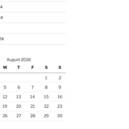
24
24
24
August 2026
W
T
F
S
S
1
2
5
6
7
8
9
12
13
14
15
16
19
20
21
22
23
26
27
28
29
30