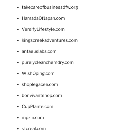
takecareofbusinessdfw.org
HamadaOfJapan.com
VersifyLifestyle.com
kingscreekadventures.com
antaeuslabs.com
purelycleanchemdry.com
WishOping.com
shoplegacee.com
bonvivantshop.com
CupPlante.com
mpzin.com
stcreal.com