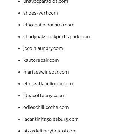
unavozparadios.com
shoes-vert.com
elbotanicopanama.com
shadyoaksrockportrvpark.com
jccoinlaundry.com
kautorepair.com
marjaeswinebar.com
elmazatlanclinton.com
ideacoffeenyc.com
odieschillicothe.com
lacantinitagalesburg.com
pizzadeliverybristol.com