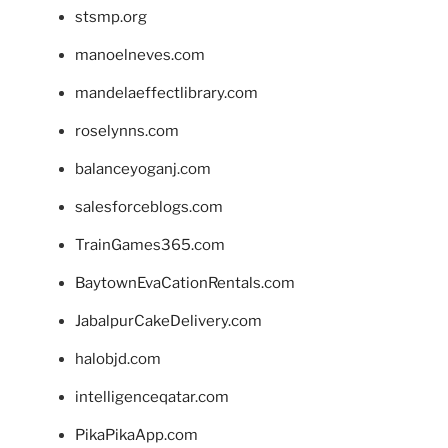
stsmp.org
manoelneves.com
mandelaeffectlibrary.com
roselynns.com
balanceyoganj.com
salesforceblogs.com
TrainGames365.com
BaytownEvaCationRentals.com
JabalpurCakeDelivery.com
halobjd.com
intelligenceqatar.com
PikaPikaApp.com