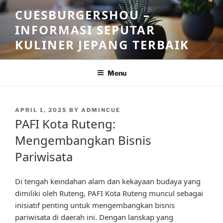
Skip
CUESBURGERSHOU –
to
INFORMASI SEPUTAR
content
KULINER JEPANG TERBAIK
Menu
POSTED
APRIL 1, 2025
BY
ADMINCUE
ON
PAFI Kota Ruteng:
Mengembangkan Bisnis
Pariwisata
Di tengah keindahan alam dan kekayaan budaya yang
dimiliki oleh Ruteng, PAFI Kota Ruteng muncul sebagai
inisiatif penting untuk mengembangkan bisnis
pariwisata di daerah ini. Dengan lanskap yang