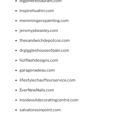
bigpinkrestaurant.com
inspirehuahin.com
memmingerspainting.com
jeremypbeasley.com
thesandwichdepotcos.com
drgiggleshouseofpain.com
hotflashdesigns.com
garagenadeau.com
lifestylechauffeurservice.com
EverNewNails.com
insideoutdecoratingcentre.com
salvatoresinpoint.com