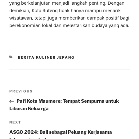
yang berkelanjutan menjadi langkah penting. Dengan
demikian, Kota Ruteng tidak hanya mampu menarik
wisatawan, tetapi juga memberikan dampak positif bagi
perekonomian lokal dan melestarikan budaya yang ada.
CATEGORIES
BERITA KULINER JEPANG
Post
Previous
PREVIOUS
navigation
Post
Pafi Kota Maumere: Tempat Sempurna untuk
Liburan Keluarga
Next
NEXT
Post
ASGO 2024: Bali sebagai Peluang Kerjasama