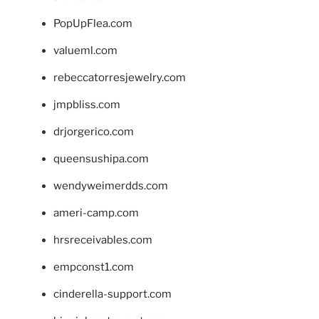
PopUpFlea.com
valueml.com
rebeccatorresjewelry.com
jmpbliss.com
drjorgerico.com
queensushipa.com
wendyweimerdds.com
ameri-camp.com
hrsreceivables.com
empconst1.com
cinderella-support.com