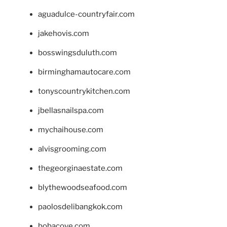
aguadulce-countryfair.com
jakehovis.com
bosswingsduluth.com
birminghamautocare.com
tonyscountrykitchen.com
jbellasnailspa.com
mychaihouse.com
alvisgrooming.com
thegeorginaestate.com
blythewoodseafood.com
paolosdelibangkok.com
bobacove.com