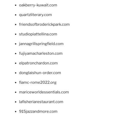
oakberry-kuwait.com
quartzliterary.com
friendsofbroderickpark.com
studiopiattellina.com
jannagrillspringfield.com
fujiyamacharleston.com
elpatronchardon.com
donglaishun-order.com
fiamc-rome2022.org
mariceworldessentials.com
lafisheriarestaurant.com
915jazzandmore.com