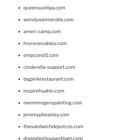
queensushipa.com
wendyweimerdds.com
ameri-camp.com
hrsreceivables.com
empconst1.com
cinderella-support.com
bigpinkrestaurant.com
inspirehuahin.com
memmingerspainting.com
jeremypbeasley.com
thesandwichdepotcos.com
drgiggleshouseofpain.com