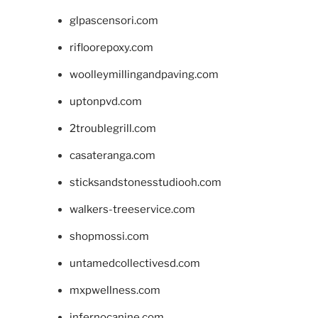
glpascensori.com
rifloorepoxy.com
woolleymillingandpaving.com
uptonpvd.com
2troublegrill.com
casateranga.com
sticksandstonesstudiooh.com
walkers-treeservice.com
shopmossi.com
untamedcollectivesd.com
mxpwellness.com
infernocanine.com