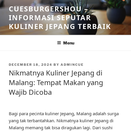
Skip
CUESBURGERSHOU –
to
INFORMASI SEPUTAR
content
KULINER JEPANG TERBAIK
Menu
POSTED
DECEMBER 18, 2024
BY
ADMINCUE
ON
Nikmatnya Kuliner Jepang di
Malang: Tempat Makan yang
Wajib Dicoba
Bagi para pecinta kuliner Jepang, Malang adalah surga
yang tak terbantahkan. Nikmatnya kuliner Jepang di
Malang memang tak bisa diragukan lagi. Dari sushi