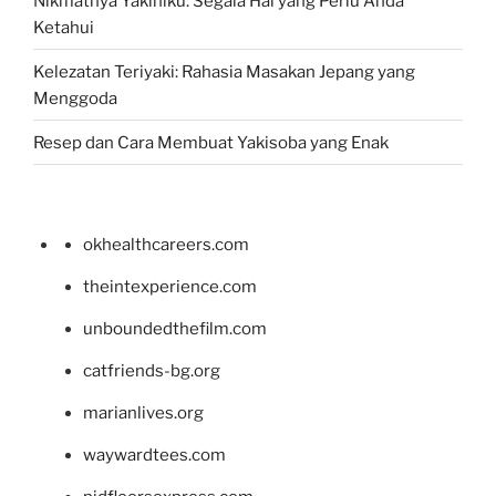
Nikmatnya Yakiniku: Segala Hal yang Perlu Anda
Ketahui
Kelezatan Teriyaki: Rahasia Masakan Jepang yang
Menggoda
Resep dan Cara Membuat Yakisoba yang Enak
okhealthcareers.com
theintexperience.com
unboundedthefilm.com
catfriends-bg.org
marianlives.org
waywardtees.com