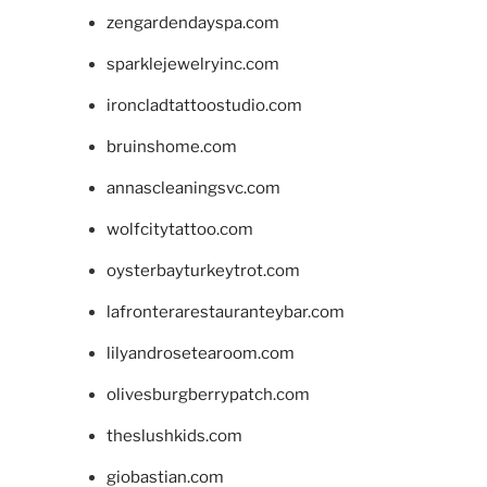
zengardendayspa.com
sparklejewelryinc.com
ironcladtattoostudio.com
bruinshome.com
annascleaningsvc.com
wolfcitytattoo.com
oysterbayturkeytrot.com
lafronterarestauranteybar.com
lilyandrosetearoom.com
olivesburgberrypatch.com
theslushkids.com
giobastian.com