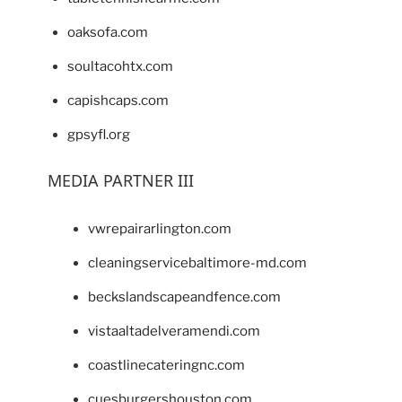
oaksofa.com
soultacohtx.com
capishcaps.com
gpsyfl.org
MEDIA PARTNER III
vwrepairarlington.com
cleaningservicebaltimore-md.com
beckslandscapeandfence.com
vistaaltadelveramendi.com
coastlinecateringnc.com
cuesburgershouston.com