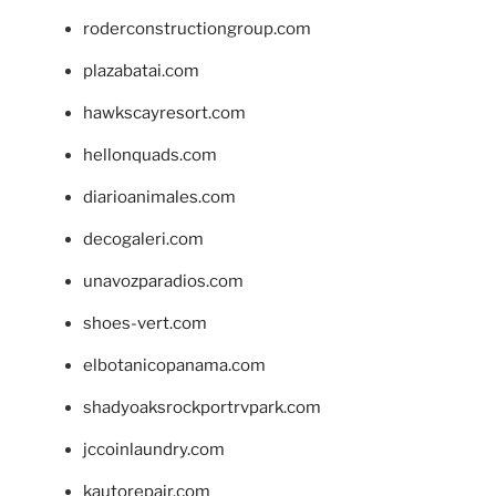
roderconstructiongroup.com
plazabatai.com
hawkscayresort.com
hellonquads.com
diarioanimales.com
decogaleri.com
unavozparadios.com
shoes-vert.com
elbotanicopanama.com
shadyoaksrockportrvpark.com
jccoinlaundry.com
kautorepair.com