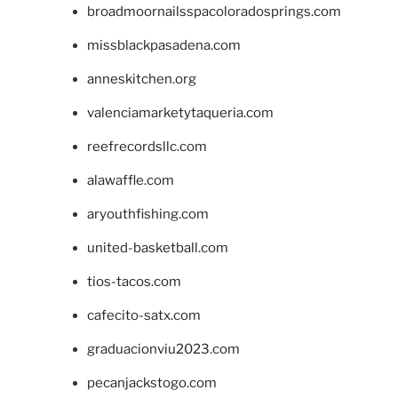
broadmoornailsspacoloradosprings.com
missblackpasadena.com
anneskitchen.org
valenciamarketytaqueria.com
reefrecordsllc.com
alawaffle.com
aryouthfishing.com
united-basketball.com
tios-tacos.com
cafecito-satx.com
graduacionviu2023.com
pecanjackstogo.com