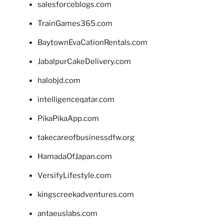
salesforceblogs.com
TrainGames365.com
BaytownEvaCationRentals.com
JabalpurCakeDelivery.com
halobjd.com
intelligenceqatar.com
PikaPikaApp.com
takecareofbusinessdfw.org
HamadaOfJapan.com
VersifyLifestyle.com
kingscreekadventures.com
antaeuslabs.com