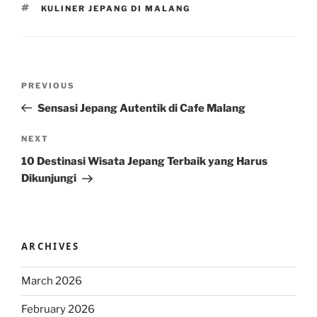
TAGS
KULINER JEPANG DI MALANG
Post
Previous
PREVIOUS
navigation
Post
Sensasi Jepang Autentik di Cafe Malang
Next
NEXT
Post
10 Destinasi Wisata Jepang Terbaik yang Harus
Dikunjungi
ARCHIVES
March 2026
February 2026