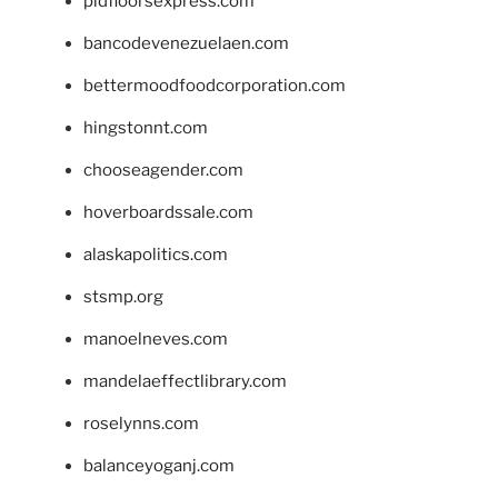
pidfloorsexpress.com
bancodevenezuelaen.com
bettermoodfoodcorporation.com
hingstonnt.com
chooseagender.com
hoverboardssale.com
alaskapolitics.com
stsmp.org
manoelneves.com
mandelaeffectlibrary.com
roselynns.com
balanceyoganj.com