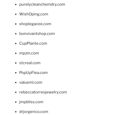
purelycleanchemdry.com
WishOping.com
shoplegacee.com
bonvivantshop.com
CupPlante.com
mpzin.com
stcreal.com
PopUpFlea.com
valueml.com
rebeccatorresjewelry.com
jmpbliss.com
drjorgerico.com