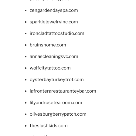
zengardendayspa.com
sparklejewelryinc.com
ironcladtattoostudio.com
bruinshome.com
annascleaningsvc.com
wolfcitytattoo.com
oysterbayturkeytrot.com
lafronterarestauranteybar.com
lilyandrosetearoom.com
olivesburgberrypatch.com
theslushkids.com