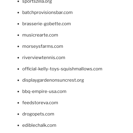
sportszilla.org
batchprovisionsbar.com
brasserie-gobette.com
musicrearte.com
morseysfarms.com
riverviewtennis.com
official-kelly-toys-squishmallows.com
displaygardenonsuncrest.org
bbq-empire-usa.com
feedstoreva.com
drogopets.com
ediblechalk.com