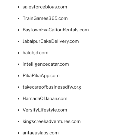
salesforceblogs.com
TrainGames365.com
BaytownEvaCationRentals.com
JabalpurCakeDelivery.com
halobjd.com
intelligenceqatar.com
PikaPikaApp.com
takecareofbusinessdfw.org
HamadaOfJapan.com
VersifyLifestyle.com
kingscreekadventures.com
antaeuslabs.com