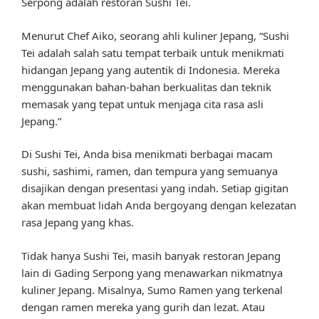
Serpong adalah restoran Sushi Tei.
Menurut Chef Aiko, seorang ahli kuliner Jepang, “Sushi
Tei adalah salah satu tempat terbaik untuk menikmati
hidangan Jepang yang autentik di Indonesia. Mereka
menggunakan bahan-bahan berkualitas dan teknik
memasak yang tepat untuk menjaga cita rasa asli
Jepang.”
Di Sushi Tei, Anda bisa menikmati berbagai macam
sushi, sashimi, ramen, dan tempura yang semuanya
disajikan dengan presentasi yang indah. Setiap gigitan
akan membuat lidah Anda bergoyang dengan kelezatan
rasa Jepang yang khas.
Tidak hanya Sushi Tei, masih banyak restoran Jepang
lain di Gading Serpong yang menawarkan nikmatnya
kuliner Jepang. Misalnya, Sumo Ramen yang terkenal
dengan ramen mereka yang gurih dan lezat. Atau