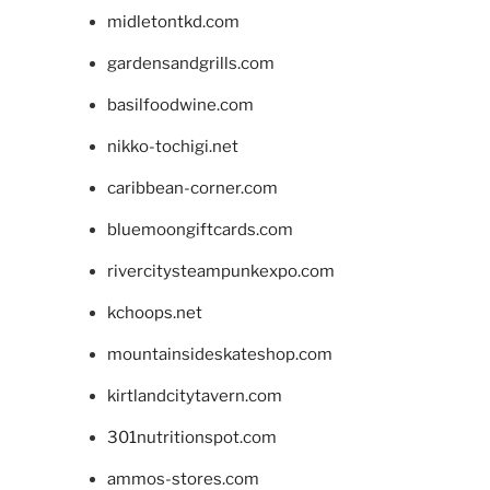
midletontkd.com
gardensandgrills.com
basilfoodwine.com
nikko-tochigi.net
caribbean-corner.com
bluemoongiftcards.com
rivercitysteampunkexpo.com
kchoops.net
mountainsideskateshop.com
kirtlandcitytavern.com
301nutritionspot.com
ammos-stores.com