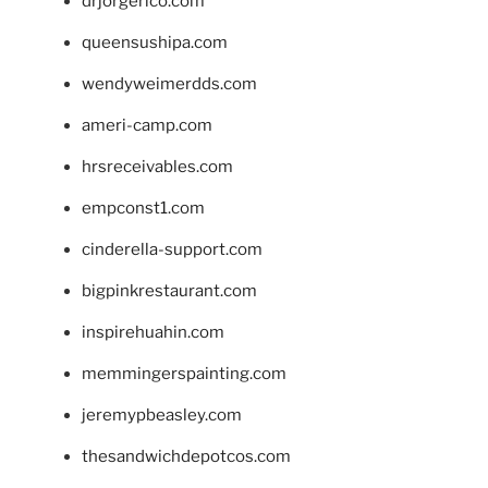
drjorgerico.com
queensushipa.com
wendyweimerdds.com
ameri-camp.com
hrsreceivables.com
empconst1.com
cinderella-support.com
bigpinkrestaurant.com
inspirehuahin.com
memmingerspainting.com
jeremypbeasley.com
thesandwichdepotcos.com