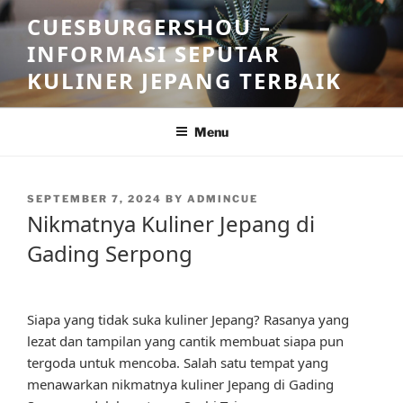
Skip
CUESBURGERSHOU –
to
INFORMASI SEPUTAR
content
KULINER JEPANG TERBAIK
Menu
POSTED
SEPTEMBER 7, 2024
BY
ADMINCUE
ON
Nikmatnya Kuliner Jepang di
Gading Serpong
Siapa yang tidak suka kuliner Jepang? Rasanya yang
lezat dan tampilan yang cantik membuat siapa pun
tergoda untuk mencoba. Salah satu tempat yang
menawarkan nikmatnya kuliner Jepang di Gading