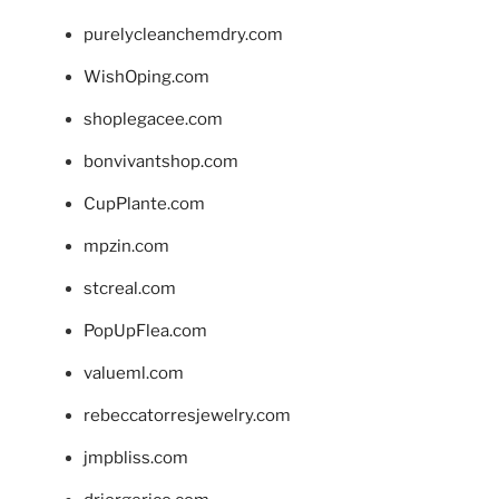
purelycleanchemdry.com
WishOping.com
shoplegacee.com
bonvivantshop.com
CupPlante.com
mpzin.com
stcreal.com
PopUpFlea.com
valueml.com
rebeccatorresjewelry.com
jmpbliss.com