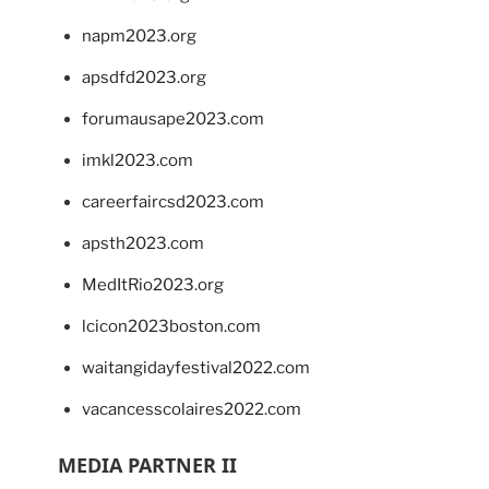
napm2023.org
apsdfd2023.org
forumausape2023.com
imkl2023.com
careerfaircsd2023.com
apsth2023.com
MedItRio2023.org
lcicon2023boston.com
waitangidayfestival2022.com
vacancesscolaires2022.com
MEDIA PARTNER II